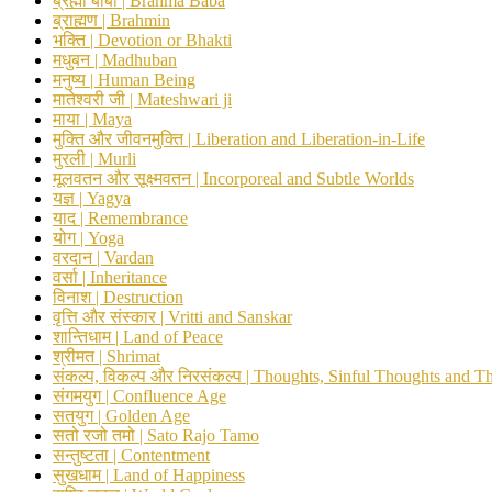
ब्रह्मा बाबा | Brahma Baba
ब्राह्मण | Brahmin
भक्ति | Devotion or Bhakti
मधुबन | Madhuban
मनुष्य | Human Being
मातेश्वरी जी | Mateshwari ji
माया | Maya
मुक्ति और जीवनमुक्ति | Liberation and Liberation-in-Life
मुरली | Murli
मूलवतन और सूक्ष्मवतन | Incorporeal and Subtle Worlds
यज्ञ | Yagya
याद | Remembrance
योग | Yoga
वरदान | Vardan
वर्सा | Inheritance
विनाश | Destruction
वृत्ति और संस्कार | Vritti and Sanskar
शान्तिधाम | Land of Peace
श्रीमत | Shrimat
संकल्प, विकल्प और निरसंकल्प | Thoughts, Sinful Thoughts and T
संगमयुग | Confluence Age
सतयुग | Golden Age
सतो रजो तमो | Sato Rajo Tamo
सन्तुष्टता | Contentment
सुखधाम | Land of Happiness