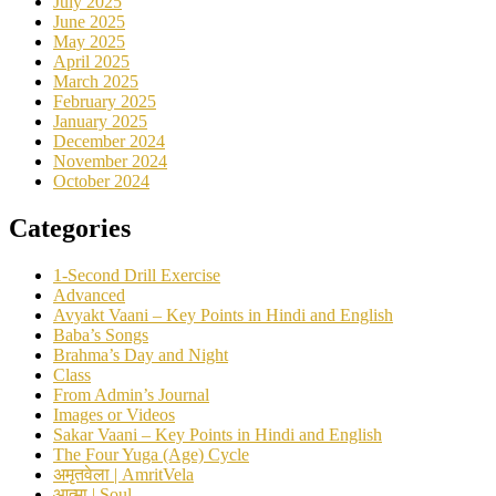
July 2025
June 2025
May 2025
April 2025
March 2025
February 2025
January 2025
December 2024
November 2024
October 2024
Categories
1-Second Drill Exercise
Advanced
Avyakt Vaani – Key Points in Hindi and English
Baba’s Songs
Brahma’s Day and Night
Class
From Admin’s Journal
Images or Videos
Sakar Vaani – Key Points in Hindi and English
The Four Yuga (Age) Cycle
अमृतवेला | AmritVela
आत्मा | Soul