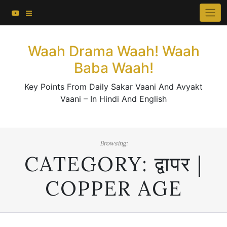
About This Website
Skip
×
to
Contact Us
content
Waah Drama Waah! Waah
Baba Waah!
Key Points From Daily Sakar Vaani And Avyakt
Vaani – In Hindi And English
Browsing:
CATEGORY:
द्वापर |
COPPER AGE