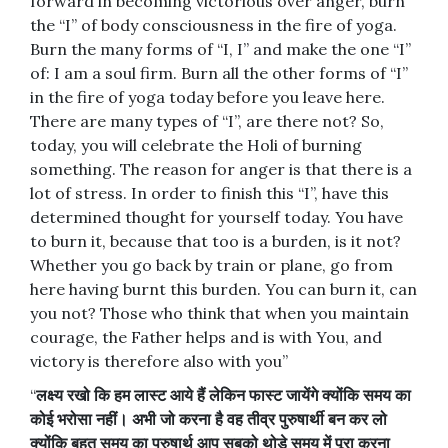
forward in becoming victorious over anger, burn
the “I” of body consciousness in the fire of yoga.
Burn the many forms of “I, I” and make the one “I”
of: I am a soul firm. Burn all the other forms of “I”
in the fire of yoga today before you leave here.
There are many types of “I”, are there not? So,
today, you will celebrate the Holi of burning
something. The reason for anger is that there is a
lot of stress. In order to finish this “I”, have this
determined thought for yourself today. You have
to burn it, because that too is a burden, is it not?
Whether you go back by train or plane, go from
here having burnt this burden. You can burn it, can
you not? Those who think that when you maintain
courage, the Father helps and is with You, and
victory is therefore also with you”
“
लक्ष्य
रखो
कि
हम
लास्ट
आये
हैं
लेकिन
फास्ट
जायेंगे
क्योंकि
समय
का
कोई
भरोसा
नहीं।
अभी
जो
करना
है
वह
तीव्र
पुरुषार्थी
बन
कर
लो
क्योंकि
बहुत
समय
का
पुरुषार्थ
आप
सबको
थोड़े
समय
में
पूरा
करना