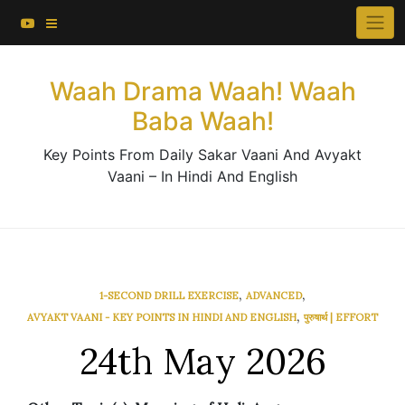
About This Website
Skip
×
to
Contact Us
content
Waah Drama Waah! Waah
Baba Waah!
Key Points From Daily Sakar Vaani And Avyakt
Vaani – In Hindi And English
,
,
1-SECOND DRILL EXERCISE
ADVANCED
,
AVYAKT VAANI - KEY POINTS IN HINDI AND ENGLISH
पुरुषार्थ | EFFORT
24th May 2026