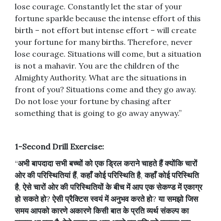
lose courage. Constantly let the star of your
fortune sparkle because the intense effort of this
birth – not effort but intense effort – will create
your fortune for many births. Therefore, never
lose courage. Situations will come, but a situation
is not a mahavir. You are the children of the
Almighty Authority. What are the situations in
front of you? Situations come and they go away.
Do not lose your fortune by chasing after
something that is going to go away anyway.”
1-Second Drill Exercise:
“
अभी
बापदादा
सभी
बच्चों
को
एक
ड्रिल
कराने
चाहते
हैं
क्योंकि
चारों
ओर
की
परिस्थितियां
हैं
,
कहाँ
कोई
परिस्थिति
है
,
कहाँ
कोई
परिस्थिति
है
,
ऐसे
चारों
ओर
की
परिस्थितियों
के
बीच
में
आप
एक
सेकण्ड
में
एकाग्र
हो
सकते
हो
?
ऐसी
प्रैक्टिस
स्वयं
में
अनुभव
करते
हो
?
या
समझो
जिस
समय
आपको
कारणे
अकारणे
किसी
बात
के
प्रति
व्यर्थ
संकल्प
का