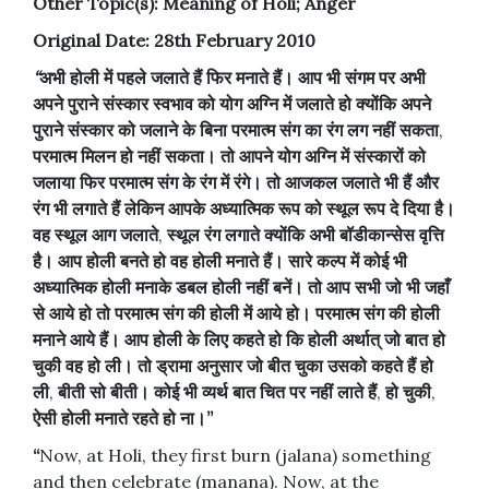
Other Topic(s): Meaning of Holi; Anger
Original Date: 28th February 2010
“
अभी
होली
में
पहले
जलाते
हैं
फिर
मनाते
हैं।
आप
भी
संगम
पर
अभी
अपने
पुराने
संस्कार
स्वभाव
को
योग
अग्नि
में
जलाते
हो
क्योंकि
अपने
पुराने
संस्कार
को
जलाने
के
बिना
परमात्म
संग
का
रंग
लग
नहीं
सकता
,
परमात्म
मिलन
हो
नहीं
सकता।
तो
आपने
योग
अग्नि
में
संस्कारों
को
जलाया
फिर
परमात्म
संग
के
रंग
में
रंगे।
तो
आजकल
जलाते
भी
हैं
और
रंग
भी
लगाते
हैं
लेकिन
आपके
अध्यात्मिक
रूप
को
स्थूल
रूप
दे
दिया
है।
वह
स्थूल
आग
जलाते
,
स्थूल
रंग
लगाते
क्योंकि
अभी
बॉडीकान्सेस
वृत्ति
है।
आप
होली
बनते
हो
वह
होली
मनाते
हैं।
सारे
कल्प
में
कोई
भी
अध्यात्मिक
होली
मनाके
डबल
होली
नहीं
बनें।
तो
आप
सभी
जो
भी
जहाँ
से
आये
हो
तो
परमात्म
संग
की
होली
में
आये
हो।
परमात्म
संग
की
होली
मनाने
आये
हैं।
आप
होली
के
लिए
कहते
हो
कि
होली
अर्थात्
जो
बात
हो
चुकी
वह
हो
ली।
तो
ड्रामा
अनुसार
जो
बीत
चुका
उसको
कहते
हैं
हो
ली
,
बीती
सो
बीती।
कोई
भी
व्यर्थ
बात
चित
पर
नहीं
लाते
हैं
,
हो
चुकी
,
ऐसी
होली
मनाते
रहते
हो
ना।”
“
Now, at Holi, they first burn (jalana) something
and then celebrate (manana). Now, at the