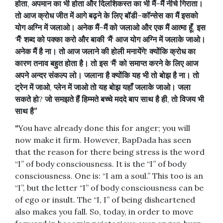
होता
,
अपमान
का
भी
होता
और
दिलशिकस्त
का
भी
मैं
–
मैं
नीचे
गिराता।
तो
आज
क्रोध
जीत
में
आगे
बढ़ने
के
लिए
बॉडी
–
कॉन्सेस
का
मैं
इसको
योग
अग्नि
में
जलाओ।
अनेक
मैं
–
मैं
को
जलाओ
और
एक
मैं
आत्मा
हूँ
,
इस
‘
मैं
‘
शब्द
को
पक्का
करो
और
बाकी
‘
मैं
‘
आज
योग
अग्नि
में
जलाके
जाओ।
अनेक
मैं
है
ना।
तो
आज
जलाने
की
होली
मनायेंगे
!
क्योंकि
क्रोध
का
कारण
तनाव
बहुत
होता
है।
तो
इस
‘
मैं
‘
को
समाप्त
करने
के
लिए
आज
अपने
अन्दर
संकल्प
लो।
जलाना
है
क्योंकि
यह
भी
तो
बोझ
है
ना।
तो
ट्रेन
में
जाओ
,
प्लेन
में
जाओ
तो
यह
बोझ
यहाँ
जलाके
जाओ।
जला
सकते
हो
?
जो
समझते
हैं
हिम्मते
बच्चे
मददे
बाप
साथ
है
ही
,
तो
विजय
भी
साथ
है
”
“
You have already done this for anger; you will
now make it firm. However, BapDada has seen
that the reason for there being stress is the word
“I” of body consciousness. It is the “I” of body
consciousness. One is: “I am a soul.” This too is an
“I”, but the letter “I” of body consciousness can be
of ego or insult. The “I, I” of being disheartened
also makes you fall. So, today, in order to move