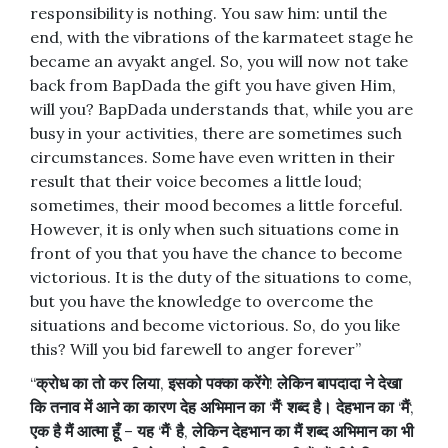
responsibility is nothing. You saw him: until the
end, with the vibrations of the karmateet stage he
became an avyakt angel. So, you will now not take
back from BapDada the gift you have given Him,
will you? BapDada understands that, while you are
busy in your activities, there are sometimes such
circumstances. Some have even written in their
result that their voice becomes a little loud;
sometimes, their mood becomes a little forceful.
However, it is only when such situations come in
front of you that you have the chance to become
victorious. It is the duty of the situations to come,
but you have the knowledge to overcome the
situations and become victorious. So, do you like
this? Will you bid farewell to anger forever”
“
क्रोध
का
तो
कर
लिया
,
इसको
पक्का
करेंगे
!
लेकिन
बापदादा
ने
देखा
कि
तनाव
में
आने
का
कारण
देह
अभिमान
का
‘
मैं
‘
शब्द
है।
देहभान
का
‘
मैं
‘,
एक
है
मैं
आत्मा
हूँ
–
यह
‘
मैं
‘
है
,
लेकिन
देहभान
का
मैं
शब्द
अभिमान
का
भी