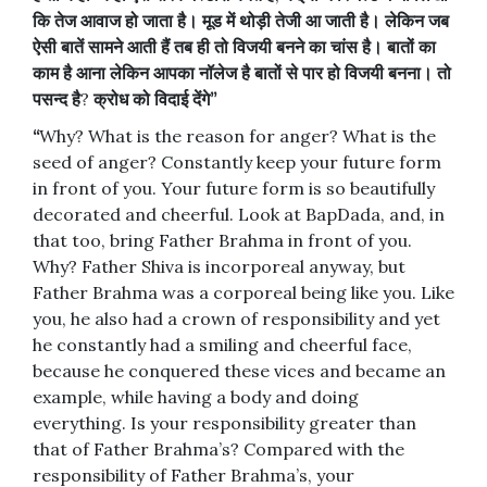
कि
तेज
आवाज
हो
जाता
है।
मूड
में
थोड़ी
तेजी
आ
जाती
है।
लेकिन
जब
ऐसी
बातें
सामने
आती
हैं
तब
ही
तो
विजयी
बनने
का
चांस
है।
बातों
का
काम
है
आना
लेकिन
आपका
नॉलेज
है
बातों
से
पार
हो
विजयी
बनना।
तो
पसन्द
है
?
क्रोध
को
विदाई
देंगे
”
“
Why? What is the reason for anger? What is the
seed of anger? Constantly keep your future form
in front of you. Your future form is so beautifully
decorated and cheerful. Look at BapDada, and, in
that too, bring Father Brahma in front of you.
Why? Father Shiva is incorporeal anyway, but
Father Brahma was a corporeal being like you. Like
you, he also had a crown of responsibility and yet
he constantly had a smiling and cheerful face,
because he conquered these vices and became an
example, while having a body and doing
everything. Is your responsibility greater than
that of Father Brahma’s? Compared with the
responsibility of Father Brahma’s, your