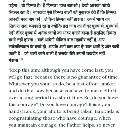
पड़ेगा।
तो
हिम्मत
है
?
है
हिम्मत
?
हाथ
उठाओ।
देखो
आपका
फोटो
निकल
रहा
है।
बापदादा
ऐसे
हिम्मत
वालों
को
मुबारक
देते
हैं
कि
हिम्मत
आपकी
मदद
बाप
की।
लेकिन
हिम्मत
नहीं
हारना।
अपने
भाग्य
का
सितारा
सदा
चमकाते
रहना
क्योंकि
इस
जन्म
का
तीव्र
पुरुषार्थ
,
पुरुषार्थ
नहीं
तीव्र
पुरुषार्थ
अनेक
जन्मों
का
भाग्य
बनाने
वाला
है
इसलिए
हिम्मत
कभी
नहीं
हारना।
बातें
आयेंगी
लेकिन
बात
महावीर
नहीं
है
,
आप
सर्वशक्तिवान
के
बच्चे
हो
,
आपके
आगे
बात
क्या
है
!
बात
आती
है
और
चली
जाती
है।
जो
चली
जाने
वाली
है
उसके
पीछे
अपनी
तकदीर
नहीं
गंवाना।
”
“
keep this aim: although you have come last, you
will go fast, because there is no guarantee of time.
Whatever you want to do, be a fast effort-maker
and do that now because you have to make effort
over a long period in a short time. So, do you have
this courage? Do you have courage? Raise your
hands! Look, your photo is being taken. BapDada is
congratulating those who have courage. When
you maintain courage, the Father helps, so never