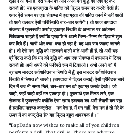
तूफान
आ
गया
है
,
ऐसे
समय
पर
आप
अपने
मन
बुद्धि
को
एकाग्र
कर
सकते
हो
?
यह
एकाग्रता
के
शक्ति
की
ड्रिल
समय
पर
करके
देखी
है
?
अगर
ऐसे
समय
पर
एक
सेकण्ड
में
एकाग्रता
की
शक्ति
कार्य
में
नहीं
आती
तो
आगे
चलकर
ऐसी
परिस्थिति
बार
–
बार
आयेगी।
तो
आज
बापदादा
सेकण्ड
में
फुलस्टॉप
अर्थात्
एकाग्र
स्थिति
के
अभ्यास
पर
अटेन्शन
खिंचवाना
चाहते
हैं
क्योंकि
प्रकृति
ने
अपने
भिन्न
–
भिन्न
रंग
दिखाने
शुरू
कर
दिये
हैं।
चारों
ओर
क्या
–
क्या
हो
रहा
है
,
वह
आप
सब
ज्यादा
जानते
हो।
तो
ऐसे
मन
–
बुद्धि
को
भटकाने
वाली
बातें
आनी
ही
हैं
,
तो
अभी
यह
प्रैक्टिस
करो
कि
मन
को
बुद्धि
को
आप
एक
सेकण्ड
में
परमधाम
में
टिका
सकते
हो
!
अभी
अपने
को
फरिश्ते
रूप
में
टिकाओ।
अभी
अपने
को
मैं
ब्राह्मण
मास्टर
सर्वशक्तिवान
स्थिति
में
हूँ
,
इस
मास्टर
सर्वशक्तिवान
स्थिति
में
स्थित
हो
जाओ।
(
बापदादा
ने
ड्रिल
कराई
)
ऐसी
प्रैक्टिस
सारे
दिन
में
जब
भी
समय
मिले
,
बार
–
बार
मन
को
एकाग्र
करके
देखो।
जो
चाहो
,
जहाँ
चाहो
वहाँ
मन
एकाग्र
हो।
पुरुषार्थ
एक
मिनट
लगे
,
एक
सेकण्ड
में
फुलस्टॉप
क्योंकि
ऐसा
समय
हलचल
का
अभी
तैयारी
कर
रहा
है
इसलिए
माइण्ड
कन्ट्रोल
–
मन
मेरा
है
,
मैं
मन
नहीं
,
मेरा
मन
है
तो
मेरे
के
ऊपर
मैं
का
कन्ट्रोल
है
?
यह
ड्रिल
बहुत
आवश्यक
है।
”
“
BapDada now wishes to make all of you children
perform a drill. That drill is: There are adverse