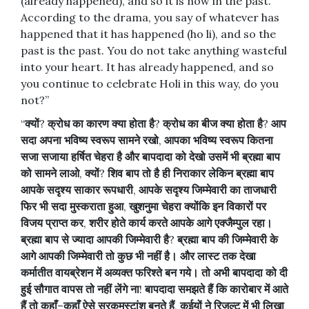
(already happened), and so it is now in the past.
According to the drama, you say of whatever has
happened that it has happened (ho li), and so the
past is the past. You do not take anything wasteful
into your heart. It has already happened, and so
you continue to celebrate Holi in this way, do you
not?”
“
क्यों
?
क्रोध
का
कारण
क्या
होता
है
?
क्रोध
का
बीज
क्या
होता
है
?
आप
सदा
अपना
भविष्य
स्वरूप
सामने
रखो
,
आपका
भविष्य
स्वरूप
कितना
सजा
सजाया
हर्षित
चेहरा
है
और
बापदादा
को
देखो
उसमें
भी
ब्रह्मा
बाप
को
सामने
लाओ
,
क्यों
?
शिव
बाप
तो
है
ही
निराकार
लेकिन
ब्रह्मा
बाप
आपके
सदृश्य
साकार
रूपधारी
,
आपके
सदृश्य
जिम्मेवारी
का
ताजधारी
फिर
भी
सदा
मुस्कराता
हुआ
,
खुशनुमा
चेहरा
क्योंकि
इन
विकारों
पर
विजय
प्राप्त
कर
,
शरीर
होते
कार्य
करते
आपके
आगे
एक्जैम्पुल
रहा।
ब्रह्मा
बाप
से
ज्यादा
आपकी
जिम्मेवारी
है
?
ब्रह्मा
बाप
की
जिम्मेवारी
के
आगे
आपकी
जिम्मेवारी
तो
कुछ
भी
नहीं
है।
और
लास्ट
तक
देखा
कर्मातीत
वायब्रेशन
में
अव्यक्त
फरिश्ते
बन
गये।
तो
अभी
बापदादा
को
दी
हुई
सौगात
वापस
तो
नहीं
लेंगे
ना
!
बापदादा
समझते
हैं
कि
कारोबार
में
आते
हैं
तो
कहाँ
–
कहाँ
ऐसे
सरकमस्टांश
बनते
हैं
,
कईयों
ने
रिजल्ट
में
भी
लिखा