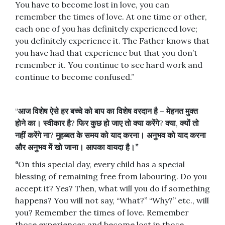
You have to become lost in love, you can
remember the times of love. At one time or other,
each one of you has definitely experienced love;
you definitely experience it. The Father knows that
you have had that experience but that you don’t
remember it. You continue to see hard work and
continue to become confused.”
“
आज
विशेष
ऐसे
हर
बच्चे
को
बाप
का
विशेष
वरदान
है
–
मेहनत
मुक्त
होने
का।
स्वीकार
है
?
फिर
कुछ
हो
जाए
तो
क्या
करेंगे
?
क्या
,
क्यों
तो
नहीं
करेंगे
ना
?
मुहब्बत
के
समय
को
याद
करना।
अनुभव
को
याद
करना
और
अनुभव
में
खो
जाना।
आपका
वायदा
है।
”
“
On this special day, every child has a special
blessing of remaining free from labouring. Do you
accept it? Yes? Then, what will you do if something
happens? You will not say, “What?” “Why?” etc., will
you? Remember the times of love. Remember
those experiences and become lost in those