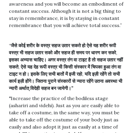
awareness and you will become an embodiment of
constant success. Although it is not a big thing to
stay in remembrance, it is by staying in constant
remembrance that you will achieve total success.”
“
जैसे
कोई
शरीर
के
वस्त्र
सहज
उतार
सकते
हो
ऐसे
यह
शरीर
रूपी
वस्त्र
भी
सहज
उतार
सको
और
सहज
ही
समय
पर
धारण
कर
सको
,
इसका
अभ्यास
चाहिए।
अगर
वस्त्र
तंग
वा
टाइट
है
तो
सहज
उतार
नहीं
सकते
,
ऐसे
यह
देह
रूपी
वस्त्र
भी
किसी
संस्कार
में
चिपका
हुआ
तंग
वा
टाइट
न
हो।
इसके
लिए
सभी
बातों
में
इजी
रहो
,
यदि
इज़ी
रहेंगे
तो
सभी
कार्य
इज़ी
होंगे।
जितना
पुराने
संस्कारों
से
न्यारा
रहेंगे
उतना
अवस्था
भी
न्यारी
अर्थात्
विदेही
सहज
बन
जायेगी।
”
“
Increase the practice of the bodiless stage
(ashariri and videhi). Just as you are easily able to
take off a costume, in the same way, you must be
able to take off the costume of your body just as
easily and also adopt it just as easily at a time of