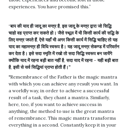
experiences. You have promised this.”
“
बाप
की
याद
ही
जादू
का
मन्त्र
है
,
इस
जादू
के
मन्त्र
द्वारा
जो
सिद्धि
चाहो
वह
प्राप्त
कर
सकते
हो।
जैसे
स्थूल
में
भी
किसी
कार्य
की
सद्धि
के
लिए
मन्त्र
जपते
हैं
,
ऐसे
यहाँ
भी
अगर
किसी
कार्य
में
सिद्धि
चाहिए
तो
यह
याद
का
महामन्त्र
ही
विधि
स्वरूप
है।
यह
जादू
मन्त्र
सेकण्ड
में
परिवर्तन
कर
देता
है।
इसे
सदा
स्मृति
में
रखो
तो
सदा
सिद्धि
स्वरूप
बन
जायेंगे
क्योंकि
याद
में
रहना
बड़ी
बात
नहीं
है
,
सदा
याद
में
रहना
–
यही
बड़ी
बात
है
,
इसी
से
सर्व
सिद्धियां
प्राप्त
होती
हैं।
”
“
Remembrance of the Father is the magic mantra
with which you can achieve any result you want. In
a worldly way, in order to achieve a successful
result of a task, they chant a mantra. Similarly,
here, too, if you want to achieve success in
anything, the method to use is the great mantra
of remembrance. This magic mantra transforms
everything in a second. Constantly keep it in your