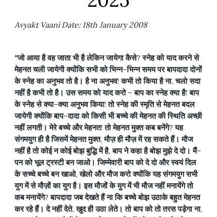
Avyakt Vaani Date: 18th January 2008
“
जो
आया
है
वह
जाता
भी
है
लेकिन
जायेगा
कैसे
?
स्नेह
को
याद
करने
से
मेहनत
चली
जायेगी
क्योंकि
सभी
को
भिन्न
–
भिन्न
समय
पर
बापदादा
दोनों
के
स्नेह
का
अनुभव
तो
है।
है
ना
अनुभव
!
कभी
तो
किया
है
ना
,
चलो
सदा
नहीं
है
कभी
तो
है।
उस
समय
को
याद
करो
–
बाप
का
स्नेह
क्या
है
!
बाप
के
स्नेह
से
क्या
–
क्या
अनुभव
किया
!
तो
स्नेह
की
स्मृति
से
मेहनत
बदल
जायेगी
क्योंकि
बाप
–
दादा
को
किसी
भी
बच्चे
की
मेहनत
की
स्थिति
अच्छी
नहीं
लगती।
मेरे
बच्चे
और
मेहनत
!
तो
मेहनत
मुक्त
कब
बनेंगे
?
यह
संगमयुग
ही
है
जिसमें
मेहनत
मुक्त
,
मौज़
ही
मौज़
में
रह
सकते
हैं।
मौज
नहीं
है
तो
कोई
न
कोई
बोझ
बुद्धि
में
है
,
बाप
ने
कहा
है
बोझ
मुझे
दे
दो।
मैं
–
पन
को
भूल
ट्रस्टी
बन
जाओ।
जिम्मेवारी
बाप
को
दे
दो
और
स्वयं
दिल
के
सच्चे
बच्चे
बन
खाओ
,
खेलो
और
मौज
करो
क्योंकि
यह
संगमयुग
सभी
युग
में
से
मौज़ों
का
युग
है।
इस
मौजों
के
युग
में
भी
मौज
नहीं
मनायेंगे
तो
कब
मनायेंगे
?
बापदादा
जब
देखते
हैं
ना
कि
बच्चे
बोझ
उठाके
बहुत
मेहनत
कर
रहे
हैं।
दे
नहीं
देते
,
खुद
ही
उठा
लेते।
तो
बाप
को
तो
तरस
पड़ेगा
ना
,