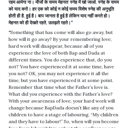
रहम
आयेगा
ना।
मौजों
के
समय
मेहनत
!
स्नेह
में
खो
जाओ
,
स्नेह
के
समय
को
याद
करो।
हर
एक
को
कोई
न
कोई
समय
विशेष
स्नेह
की
अनुभूति
होती
ही
है
,
हुई
है।
बाप
जानता
है
हुई
है
लेकिन
याद
नहीं
करते
हो।
मेहनत
को
ही
देखते
रहते
,
उलझते
रहते।
”
“
Something that has come will also go away, but
how will it go away? By your remembering love,
hard work will disappear, because all of you
experience the love of both Bap and Dada at
different times. You do experience that, do you
not? You have experienced it at some time, have
you not? OK, you may not experience it all the
time, but you have experienced it at some point.
Remember that time what the Father’s love is.
What did you experience with the Father’s love?
With your awareness of love, your hard work will
change because BapDada doesn’t like any of you
children to have a stage of labouring. “My children
and they have to labour!” So, when will you become