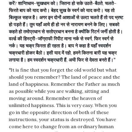
करें
?
शान्तिधाम
–
सुखधाम
को।
जितना
हो
सके
उठते
–
बैठते
,
चलते
–
फिरते
बाप
को
याद
करो।
बेहद
सुख
के
स्वर्ग
को
याद
करो।
यह
तो
बिल्कुल
सहज
है।
अगर
इन
दोनों
आशाओं
से
उल्टा
चलते
हैं
तो
पद
भ्रष्ट
हो
पड़ते
हैं।
तुम
यहाँ
आये
ही
हो
नर
से
नारायण
बनने
के
लिए।
सबको
कहते
हो
तमोप्रधान
से
सतोप्रधान
बनना
है
क्योंकि
रिटर्न
जर्नी
होती
है।
वर्ल्ड
की
हिस्ट्री
–
जॉग्राफी
रिपीट
माना
नर्क
से
स्वर्ग
,
फिर
स्वर्ग
से
नर्क।
यह
चक्र
फिरता
ही
रहता
है।
बाप
ने
कहा
है
यहाँ
स्वदर्शन
चक्रधारी
होकर
बैठो।
इसी
याद
में
रहो
,
हमने
कितना
बारी
यह
चक्र
लगाया
है।
हम
स्वदर्शन
चक्रधारी
हैं
,
अभी
फिर
से
देवता
बनते
हैं।
”
“
It is fine that you forget the old world but what
should you remember? The land of peace and the
land of happiness. Remember the Father as much
as possible while you are walking, sitting and
moving around. Remember the heaven of
unlimited happiness. This is very easy. When you
go in the opposite direction of both of these
instructions, your status is destroyed. You have
come here to change from an ordinary human