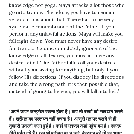
knowledge nor yoga. Maya attacks a lot those who
go into trance. Therefore, you have to remain
very cautious about that. There has to be very
systematic remembrance of the Father. If you
perform any unlawful actions, Maya will make you
fall right down. You must never have any desire
for trance. Become completely ignorant of the
knowledge of all desires; you mustn’t have any
desires at all. The Father fulfils all your desires
without your asking for anything, but only if you
follow His directions. If you disobey His directions
and take the wrong path, it is then possible that,
instead of going to heaven, you will fall into hell.”
“
अपने
ऊपर
कन्ट्रोल
रखना
होता
है।
बाप
तो
बच्चों
को
सावधान
करते
हैं।
श्रीमत
का
उल्लंघन
नहीं
करना
है।
आसुरी
मत
पर
चलने
से
ही
तुम्हारी
उतरती
कला
हुई
है।
कहाँ
से
एकदम
कहाँ
पहुँच
गये
हैं।
एकदम
नीचे
पहुँच
गये
हैं।
अब
भी
श्रीमत
पर
न
चले
,
बेपरवाह
बने
तो
पद
भ्रष्ट