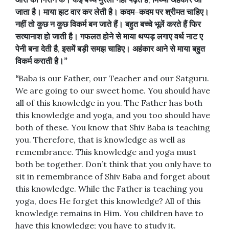
जाता
है।
माया
झट
वार
कर
लेती
है।
कदम
–
कदम
पर
श्रीमत
चाहिए।
नहीं
तो
कुछ
न
कुछ
विकर्म
बन
जाते
हैं।
बहुत
बच्चे
भूलें
करते
हैं
फिर
सत्यानाश
हो
जाती
है।
गफलत
होने
से
माया
थप्पड़
लगाए
वर्थ
नाट
ए
पेनी
बना
देती
है
,
इसमें
बड़ी
समझ
चाहिए।
अहंकार
आने
से
माया
बहुत
विकर्म
कराती
है।
”
“
Baba is our Father, our Teacher and our Satguru.
We are going to our sweet home. You should have
all of this knowledge in you. The Father has both
this knowledge and yoga, and you too should have
both of these. You know that Shiv Baba is teaching
you. Therefore, that is knowledge as well as
remembrance. This knowledge and yoga must
both be together. Don’t think that you only have to
sit in remembrance of Shiv Baba and forget about
this knowledge. While the Father is teaching you
yoga, does He forget this knowledge? All of this
knowledge remains in Him. You children have to
have this knowledge; you have to study it.