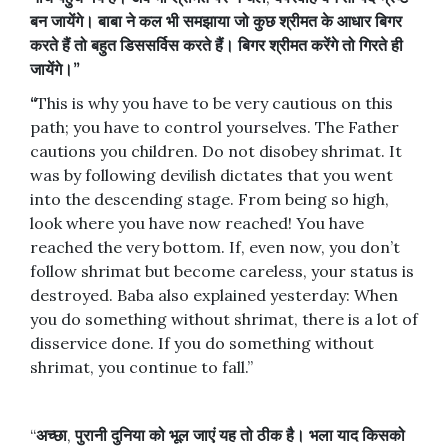
बन
जायेंगे।
बाबा
ने
कल
भी
समझाया
जो
कुछ
श्रीमत
के
आधार
बिगर
करते
हैं
तो
बहुत
डिससर्विस
करते
हैं।
बिगर
श्रीमत
करेंगे
तो
गिरते
ही
जायेंगे।
”
“
This is why you have to be very cautious on this
path; you have to control yourselves. The Father
cautions you children. Do not disobey shrimat. It
was by following devilish dictates that you went
into the descending stage. From being so high,
look where you have now reached! You have
reached the very bottom. If, even now, you don’t
follow shrimat but become careless, your status is
destroyed. Baba also explained yesterday: When
you do something without shrimat, there is a lot of
disservice done. If you do something without
shrimat, you continue to fall.”
“
अच्छा
,
पुरानी
दुनिया
को
भूल
जाएं
यह
तो
ठीक
है।
भला
याद
किसको