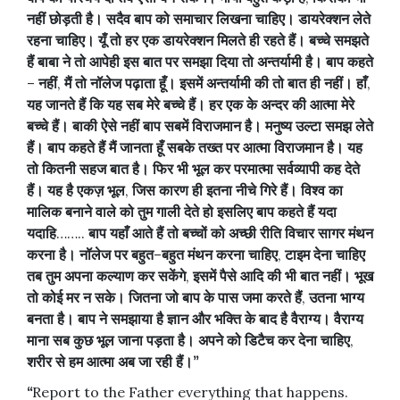
नहीं
छोड़ती
है।
सदैव
बाप
को
समाचार
लिखना
चाहिए।
डायरेक्शन
लेते
रहना
चाहिए।
यूँ
तो
हर
एक
डायरेक्शन
मिलते
ही
रहते
हैं।
बच्चे
समझते
हैं
बाबा
ने
तो
आपेही
इस
बात
पर
समझा
दिया
तो
अन्तर्यामी
है।
बाप
कहते
–
नहीं
,
मैं
तो
नॉलेज
पढ़ाता
हूँ।
इसमें
अन्तर्यामी
की
तो
बात
ही
नहीं।
हाँ
,
यह
जानते
हैं
कि
यह
सब
मेरे
बच्चे
हैं।
हर
एक
के
अन्दर
की
आत्मा
मेरे
बच्चे
हैं।
बाकी
ऐसे
नहीं
बाप
सबमें
विराजमान
है।
मनुष्य
उल्टा
समझ
लेते
हैं।
बाप
कहते
हैं
मैं
जानता
हूँ
सबके
तख्त
पर
आत्मा
विराजमान
है।
यह
तो
कितनी
सहज
बात
है।
फिर
भी
भूल
कर
परमात्मा
सर्वव्यापी
कह
देते
हैं।
यह
है
एकज़
भूल
,
जिस
कारण
ही
इतना
नीचे
गिरे
हैं।
विश्व
का
मालिक
बनाने
वाले
को
तुम
गाली
देते
हो
इसलिए
बाप
कहते
हैं
यदा
यदाहि
……..
बाप
यहाँ
आते
हैं
तो
बच्चों
को
अच्छी
रीति
विचार
सागर
मंथन
करना
है।
नॉलेज
पर
बहुत
–
बहुत
मंथन
करना
चाहिए
,
टाइम
देना
चाहिए
तब
तुम
अपना
कल्याण
कर
सकेंगे
,
इसमें
पैसे
आदि
की
भी
बात
नहीं।
भूख
तो
कोई
मर
न
सके।
जितना
जो
बाप
के
पास
जमा
करते
हैं
,
उतना
भाग्य
बनता
है।
बाप
ने
समझाया
है
ज्ञान
और
भक्ति
के
बाद
है
वैराग्य।
वैराग्य
माना
सब
कुछ
भूल
जाना
पड़ता
है।
अपने
को
डिटैच
कर
देना
चाहिए
,
शरीर
से
हम
आत्मा
अब
जा
रही
हैं।
”
“
Report to the Father everything that happens.