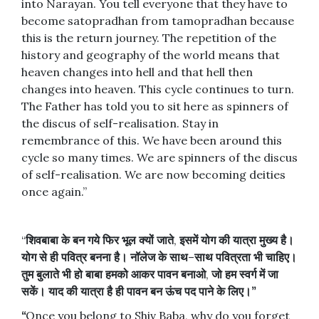
into Narayan. You tell everyone that they have to
become satopradhan from tamopradhan because
this is the return journey. The repetition of the
history and geography of the world means that
heaven changes into hell and that hell then
changes into heaven. This cycle continues to turn.
The Father has told you to sit here as spinners of
the discus of self-realisation. Stay in
remembrance of this. We have been around this
cycle so many times. We are spinners of the discus
of self-realisation. We are now becoming deities
once again.”
“
शिवबाबा
के
बन
गये
फिर
भूल
क्यों
जाते
,
इसमें
योग
की
यात्रा
मुख्य
है।
योग
से
ही
पवित्र
बनना
है।
नॉलेज
के
साथ
–
साथ
पवित्रता
भी
चाहिए।
तुम
बुलाते
भी
हो
बाबा
हमको
आकर
पावन
बनाओ
,
जो
हम
स्वर्ग
में
जा
सकें।
याद
की
यात्रा
है
ही
पावन
बन
ऊंच
पद
पाने
के
लिए।
”
“
Once you belong to Shiv Baba, why do you forget