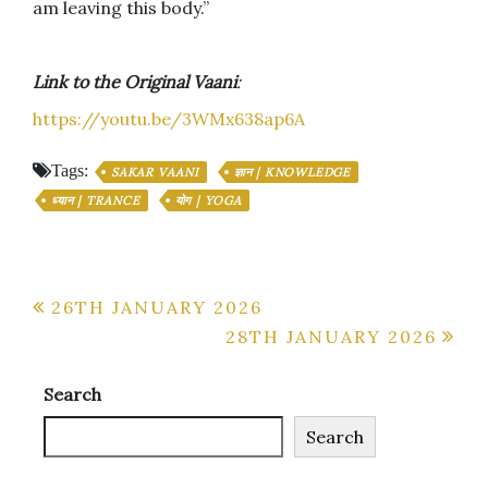
am leaving this body.”
Link to the Original Vaani
:
https://youtu.be/3WMx638ap6A
Tags:
SAKAR VAANI
ज्ञान | KNOWLEDGE
ध्यान | TRANCE
योग | YOGA
Post
26TH JANUARY 2026
28TH JANUARY 2026
navigation
Search
Search