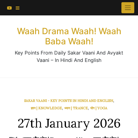
About This Website
Skip
×
to
Contact Us
content
Waah Drama Waah! Waah
Baba Waah!
Key Points From Daily Sakar Vaani And Avyakt
Vaani – In Hindi And English
,
SAKAR VAANI - KEY POINTS IN HINDI AND ENGLISH
,
,
ज्ञान | KNOWLEDGE
ध्यान | TRANCE
योग | YOGA
27th January 2026