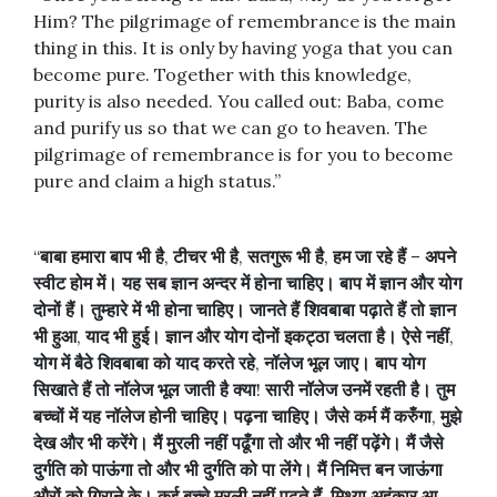
Him? The pilgrimage of remembrance is the main
thing in this. It is only by having yoga that you can
become pure. Together with this knowledge,
purity is also needed. You called out: Baba, come
and purify us so that we can go to heaven. The
pilgrimage of remembrance is for you to become
pure and claim a high status.”
“
बाबा
हमारा
बाप
भी
है
,
टीचर
भी
है
,
सतगुरू
भी
है
,
हम
जा
रहे
हैं
–
अपने
स्वीट
होम
में।
यह
सब
ज्ञान
अन्दर
में
होना
चाहिए।
बाप
में
ज्ञान
और
योग
दोनों
हैं।
तुम्हारे
में
भी
होना
चाहिए।
जानते
हैं
शिवबाबा
पढ़ाते
हैं
तो
ज्ञान
भी
हुआ
,
याद
भी
हुई।
ज्ञान
और
योग
दोनों
इकट्ठा
चलता
है।
ऐसे
नहीं
,
योग
में
बैठे
शिवबाबा
को
याद
करते
रहे
,
नॉलेज
भूल
जाए।
बाप
योग
सिखाते
हैं
तो
नॉलेज
भूल
जाती
है
क्या
!
सारी
नॉलेज
उनमें
रहती
है।
तुम
बच्चों
में
यह
नॉलेज
होनी
चाहिए।
पढ़ना
चाहिए।
जैसे
कर्म
मैं
करुँगा
,
मुझे
देख
और
भी
करेंगे।
मैं
मुरली
नहीं
पढूँगा
तो
और
भी
नहीं
पढ़ेंगे।
मैं
जैसे
दुर्गति
को
पाऊंगा
तो
और
भी
दुर्गति
को
पा
लेंगे।
मैं
निमित्त
बन
जाऊंगा
औरों
को
गिराने
के।
कई
बच्चे
मुरली
नहीं
पढ़ते
हैं
,
मिथ्या
अहंकार
आ