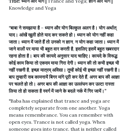
Title:
ध्यान
और
योग
|
Trance and Yoga;
ज्ञान
और
योग
|
Knowledge and Yoga
“
बाबा
ने
समझाया
है
–
ध्यान
और
योग
बिल्कुल
अलग
है।
योग
अर्थात्
याद।
आंखें
खुली
होते
याद
कर
सकते
हो।
ध्यान
को
योग
नहीं
कहा
जाता।
ध्यान
में
जाते
हैं
तो
उनको
न
ज्ञान
,
न
योग
कहा
जाता।
ध्यान
में
जाने
वालों
पर
माया
भी
बहुत
वार
करती
है
,
इसलिए
इसमें
बहुत
खबरदार
रहना
होता
है।
बाप
की
कायदे
अनुसार
याद
चाहिए।
कायदे
के
विरूद्ध
कोई
काम
किया
तो
एकदम
माया
गिरा
देगी।
ध्यान
की
तो
कभी
इच्छा
भी
नहीं
रखनी
है
,
इच्छा
मात्रम्
अविद्या।
तुम्हें
कोई
भी
इच्छा
नहीं
रखनी
है।
बाप
तुम्हारी
सब
कामनायें
बिगर
मांगे
पूरी
कर
देते
हैं
,
अगर
बाप
की
आज्ञा
पर
चलते
हो
तो।
अगर
बाप
की
आज्ञा
का
उल्लंघन
कर
उल्टा
रास्ता
लिया
तो
हो
सकता
है
स्वर्ग
में
जाने
के
बदले
नर्क
में
गिर
जायें।
”
“
Baba has explained that trance and yoga are
completely separate from one another. Yoga
means remembrance. You can remember with
open eyes. Trance is not called yoga. When
someone goes into trance, that is neither called