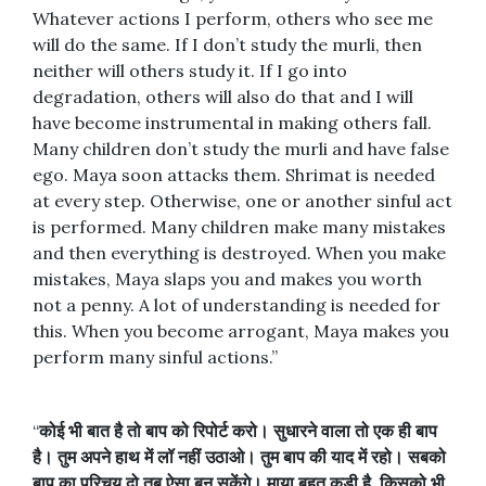
Whatever actions I perform, others who see me
will do the same. If I don’t study the murli, then
neither will others study it. If I go into
degradation, others will also do that and I will
have become instrumental in making others fall.
Many children don’t study the murli and have false
ego. Maya soon attacks them. Shrimat is needed
at every step. Otherwise, one or another sinful act
is performed. Many children make many mistakes
and then everything is destroyed. When you make
mistakes, Maya slaps you and makes you worth
not a penny. A lot of understanding is needed for
this. When you become arrogant, Maya makes you
perform many sinful actions.”
“
कोई
भी
बात
है
तो
बाप
को
रिपोर्ट
करो।
सुधारने
वाला
तो
एक
ही
बाप
है।
तुम
अपने
हाथ
में
लॉ
नहीं
उठाओ।
तुम
बाप
की
याद
में
रहो।
सबको
बाप
का
परिचय
दो
तब
ऐसा
बन
सकेंगे।
माया
बहुत
कड़ी
है
,
किसको
भी