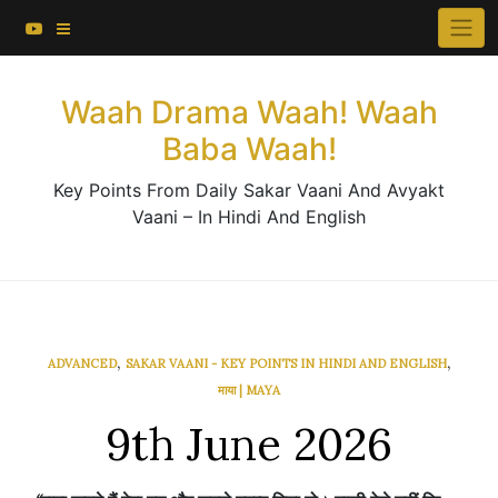
About This Website
Skip
×
to
Contact Us
content
Waah Drama Waah! Waah
Baba Waah!
Key Points From Daily Sakar Vaani And Avyakt
Vaani – In Hindi And English
,
,
ADVANCED
SAKAR VAANI - KEY POINTS IN HINDI AND ENGLISH
माया | MAYA
9th June 2026