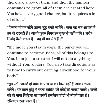
there are a few of them and then the number
continues to grow. All of them are created here.
You have a very good chance, but it requires a lot
of effort.”
“
जितना
योग
में
रहेंगे
उतना
शुद्ध
बनते
जायेंगे।
बाबा
यह
सब
आपका
है।
हम
तो
ट्रस्टी
हैं।
आपके
हुक्म
बिगर
हम
कुछ
भी
नहीं
करेंगे।
शरीर
निर्वाह
कैसे
करना
है
–
वह
भी
मत
लेते
हैं।
”
“
the more you stay in yoga, the purer you will
continue to become. Baba, all of this belongs to
You. I am just a trustee. I will not do anything
without Your orders. You also take directions as
to how to carry out earning a livelihood for your
body.”
“
तुम
अभी
जानते
हो
बाबा
के
पास
जाकर
फिर
यहाँ
ही
आकर
राज्य
करेंगे।
यह
ज्ञान
बुद्धि
में
रहना
चाहिए
,
जो
कोई
को
समझा
सको।
कच्चे
को
तो
माया
चिड़िया
खा
जायेगी
इसलिए
फोटो
भी
मंगाये
जाते
हैं।
रजिस्टर
रखा
जाता
है।
”