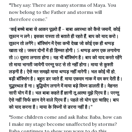
“
They say: There are many storms of Maya. You
now belong to the Father and storms will
therefore come.”
“
कई
बच्चे
बाबा
से
आकर
पूछते
हैं
–
बाबा
अवस्था
को
कैसे
जमायें
,
कोई
तूफान
न
लगे।
इसका
रास्ता
तो
बताते
ही
रहते
हैं
,
बाप
को
याद
करो।
तूफान
तो
लगेंगे।
बॉक्सिंग
में
ऐसा
कभी
देखा
जो
कोई
एक
ही
थप्पड़
खाता
रहे।
जरूर
दोनों
में
ही
हिम्मत
होगी।
5
थप्पड़
अगर
एक
लगायेगा
तो
10
दूसरा
लगाता
होगा।
यह
भी
बॉक्सिंग
है।
बाप
को
याद
करते
रहेंगे
तो
माया
भागती
जायेगी
परन्तु
फट
से
तो
नहीं
होगा।
माया
से
कुश्ती
लड़नी
है।
ऐसे
मत
समझो
माया
थप्पड़
नहीं
मारेगी।
भल
कोई
भी
हो
,
बड़ी
बॉक्सिंग
है।
बहुत
डर
जाते
हैं
,
माया
एकदम
नाक
में
दम
कर
देती
है।
युद्धस्थल
है
ना।
बुद्धियोग
लगाने
में
माया
बड़े
विघ्न
डालती
है।
मेहनत
सारी
योग
में
है।
भल
बाबा
कहते
हैं
ज्ञानी
तू
आत्मा
मुझे
प्रिय
है।
परन्तु
ऐसे
नहीं
सिर्फ
ज्ञान
देने
वाले
प्रिय
हैं।
पहले
तो
योग
पूरा
चाहिए।
बाप
को
याद
करना
है।
माया
के
विघ्नों
से
डरना
नहीं
है।
”
“
Some children come and ask Baba: Baba, how can
I make my stage become unaffected by storms?
Baba continues to show you ways to do this.