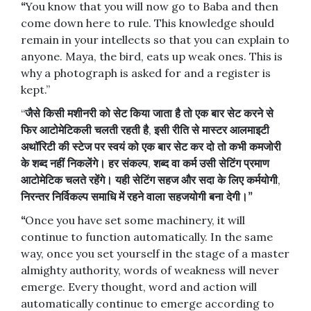
“
You know that you will now go to Baba and then
come down here to rule. This knowledge should
remain in your intellects so that you can explain to
anyone. Maya, the bird, eats up weak ones. This is
why a photograph is asked for and a register is
kept.”
“
जैसे
किसी
मशीनरी
को
सेट
किया
जाता
है
तो
एक
बार
सेट
करने
से
फिर
आटोमेटिकली
चलती
रहती
है
,
इसी
रीति
से
मास्टर
आलमाइटी
अथॉरिटी
की
स्टेज
पर
स्वयं
को
एक
बार
सेट
कर
दो
तो
कभी
कमजोरी
के
शब्द
नहीं
निकलेंगे।
हर
संकल्प
,
शब्द
वा
कर्म
उसी
सेटिंग
प्रमाण
आटोमेटिक
चलते
रहेंगे।
यही
सेटिंग
सहज
और
सदा
के
लिए
कर्मयोगी
,
निरन्तर
निर्विकल्प
समाधि
में
रहने
वाला
सहजयोगी
बना
देगी।
”
“
Once you have set some machinery, it will
continue to function automatically. In the same
way, once you set yourself in the stage of a master
almighty authority, words of weakness will never
emerge. Every thought, word and action will
automatically continue to emerge according to