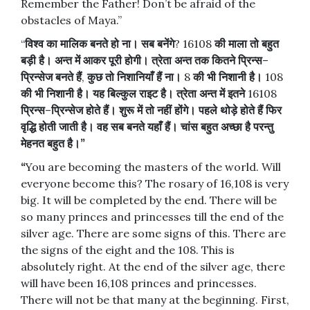
Remember the Father! Don’t be afraid of the
obstacles of Maya.”
“
विश्व
का
मालिक
बनते
हो
ना।
सब
बनेंगे
? 16108
की
माला
तो
बहुत
बड़ी
है।
अन्त
में
आकर
पूरी
होगी।
त्रेता
अन्त
तक
कितने
प्रिन्स
–
प्रिन्सेज
बनते
हैं
,
कुछ
तो
निशानियाँ
हैं
ना।
8
की
भी
निशानी
है।
108
की
भी
निशानी
है।
यह
बिल्कुल
राइट
है।
त्रेता
अन्त
में
इतने
16108
प्रिन्स
–
प्रिन्सेज
होते
हैं।
शुरू
में
तो
नहीं
होंगे।
पहले
थोड़े
होते
हैं
फिर
वृद्धि
होती
जाती
है।
वह
सब
बनते
यहाँ
हैं।
चांस
बहुत
अच्छा
है
परन्तु
मेहनत
बहुत
है।
”
“
You are becoming the masters of the world. Will
everyone become this? The rosary of 16,108 is very
big. It will be completed by the end. There will be
so many princes and princesses till the end of the
silver age. There are some signs of this. There are
the signs of the eight and the 108. This is
absolutely right. At the end of the silver age, there
will have been 16,108 princes and princesses.
There will not be that many at the beginning. First,