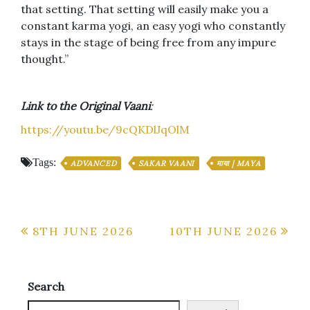
that setting. That setting will easily make you a
constant karma yogi, an easy yogi who constantly
stays in the stage of being free from any impure
thought.”
Link to the Original Vaani
:
https://youtu.be/9cQKDlJqOlM
Tags:
ADVANCED
SAKAR VAANI
माया | MAYA
Post
8TH JUNE 2026
10TH JUNE 2026
navigation
Search