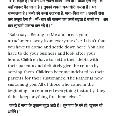
“
बाबा
कहते
हैं
मेरा
बन
और
सबसे
ममत्व
मिटा
दो।
बाकी
ऐसे
नहीं
कि
यहाँ
आकर
बैठ
जाना
है।
तुमको
अपना
धन्धाधोरी
करना
है।
घर
सम्भालना
है।
बच्चे
को
कर्जा
उतारना
है
,
मात
–
पिता
का।
उनकी
सेवा
कर
उजूरा
देना
है।
माँ
–
बाप
की
पालना
का
कर्ज
चढ़ता
है
बच्चों
पर।
अब
बाप
तुम्हारी
पालना
कर
रहे
हैं।
”
“
Baba says: Belong to Me and break your
attachment away from everyone else. It isn’t that
you have to come and settle down here. You also
have to do your business and look after your
home. Children have to settle their debts with
their parents and definitely give the return by
serving them. Children become indebted to their
parents for their sustenance. The Father is now
sustaining you. All of those who came in the
beginning surrendered everything instantly; they
didn’t keep anything for themselves.”
“
कहते
हैं
माया
के
तूफान
बहुत
आते
हैं।
तुम
बाप
के
बने
हो
,
तूफान
तो
आयेंगे।
”