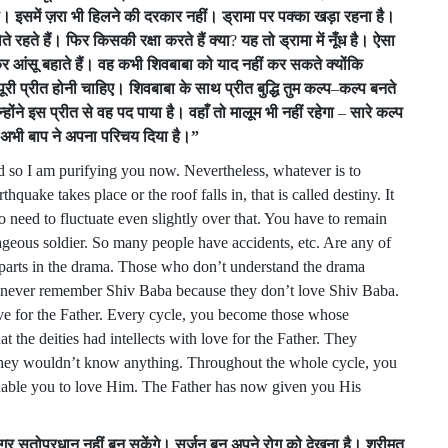
ा।
इसमें
ज़रा
भी
हिलने
की
दरकार
नहीं।
ड्रामा
पर
पक्का
खड़ा
रहना
है।
ोते
रहते
हैं।
फिर
किसकी
रक्षा
करते
हैं
क्या
?
यह
तो
ड्रामा
में
नूँध
है।
ऐसा
र
आंसू
बहाते
हैं।
वह
कभी
शिवबाबा
को
याद
नहीं
कर
सकते
क्योंकि
पूरी
प्रीत
होनी
चाहिए।
शिवबाबा
के
साथ
प्रीत
बुद्धि
तुम
कल्प
–
कल्प
बनते
्होंने
इस
प्रीत
से
वह
पद
पाया
है।
वहाँ
तो
मालूम
भी
नहीं
रहेगा
–
सारे
कल्प
अभी
बाप
ने
अपना
परिचय
दिया
है।
”
d so I am purifying you now. Nevertheless, whatever is to
hquake takes place or the roof falls in, that is called destiny. It
o need to fluctuate even slightly over that. You have to remain
ageous soldier. So many people have accidents, etc. Are any of
ir parts in the drama. Those who don’t understand the drama
 never remember Shiv Baba because they don’t love Shiv Baba.
love for the Father. Every cycle, you become those whose
t the deities had intellects with love for the Father. They
e, they wouldn’t know anything. Throughout the whole cycle, you
able you to love Him. The Father has now given you His
िगर
सतोप्रधान
नहीं
बन
सकेंगे।
सर्जन
बन
अपने
रोग
को
देखना
है।
श्रीमत