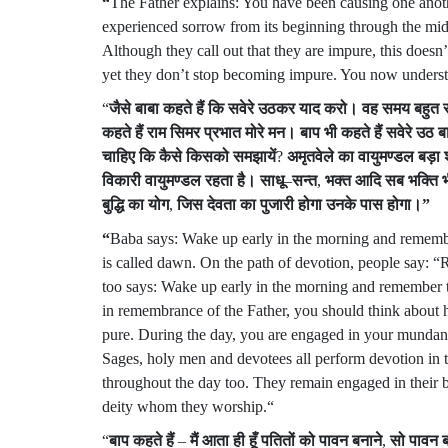
“
The Father explains: You have been causing one anothe
experienced sorrow from its beginning through the mid
Although they call out that they are impure, this doesn’t 
yet they don’t stop becoming impure. You now understan
“
जैसे
बाबा
कहते
हैं
कि
सवेरे
उठकर
याद
करो।
वह
समय
बहुत
कहते
हैं
राम
सिमर
प्रभात
मोरे
मन।
बाप
भी
कहते
हैं
सवेरे
उठ
ब
चाहिए
कि
कैसे
किसको
समझायें
?
अमृतवेले
का
वायुमण्डल
बड़ा
श
विकारी
वायुमण्डल
रहता
है।
साधू
–
सन्त
,
भक्त
आदि
सब
भक्ति
बुद्धि
का
योग
,
जिस
देवता
का
पुजारी
होगा
उनके
पास
होगा।
”
“
Baba says: Wake up early in the morning and remember
is called dawn. On the path of devotion, people say:
too says: Wake up early in the morning and remember th
in remembrance of the Father, you should think about h
pure. During the day, you are engaged in your mundane
Sages, holy men and devotees all perform devotion in t
throughout the day too. They remain engaged in their bu
deity whom they worship.“
“
बाप
कहते
हैं
–
मैं
आता
ही
हूँ
पतितों
को
पावन
बनाने
,
सो
पावन