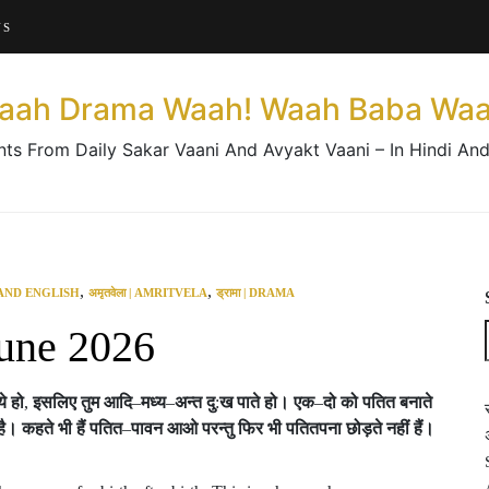
About This Website
US
Contact Us
aah Drama Waah! Waah Baba Waa
nts From Daily Sakar Vaani And Avyakt Vaani – In Hindi And
,
,
 AND ENGLISH
अमृतवेला | AMRITVELA
ड्रामा | DRAMA
June 2026
े
हो
,
इसलिए
तुम
आदि
–
मध्य
–
अन्त
दु
:
ख
पाते
हो।
एक
–
दो
को
पतित
बनाते
है।
कहते
भी
हैं
पतित
–
पावन
आओ
परन्तु
फिर
भी
पतितपना
छोड़ते
नहीं
हैं।