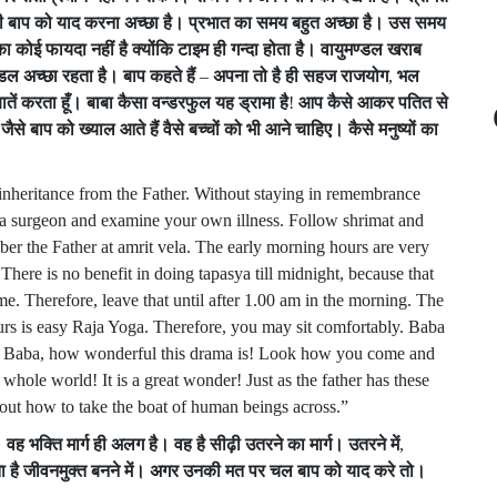
ी
बाप
को
याद
करना
अच्छा
है।
प्रभात
का
समय
बहुत
अच्छा
है।
उस
समय
का
कोई
फायदा
नहीं
है
क्योंकि
टाइम
ही
गन्दा
होता
है।
वायुमण्डल
खराब
्डल
अच्छा
रहता
है।
बाप
कहते
हैं
–
अपना
तो
है
ही
सहज
राजयोग
,
भल
ातें
करता
हूँ।
बाबा
कैसा
वन्डरफुल
यह
ड्रामा
है
!
आप
कैसे
आकर
पतित
से
!
जैसे
बाप
को
ख्याल
आते
हैं
वैसे
बच्चों
को
भी
आने
चाहिए।
कैसे
मनुष्यों
का
inheritance from the Father. Without staying in remembrance
 surgeon and examine your own illness. Follow shrimat and
er the Father at amrit vela. The early morning hours are very
here is no benefit in doing tapasya till midnight, because that
ime. Therefore, leave that until after 1.00 am in the morning. The
urs is easy Raja Yoga. Therefore, you may sit comfortably. Baba
a: Baba, how wonderful this drama is! Look how you come and
ole world! It is a great wonder! Just as the father has these
bout how to take the boat of human beings across.”
।
वह
भक्ति
मार्ग
ही
अलग
है।
वह
है
सीढ़ी
उतरने
का
मार्ग।
उतरने
में
,
ा
है
जीवनमुक्त
बनने
में।
अगर
उनकी
मत
पर
चल
बाप
को
याद
करे
तो।