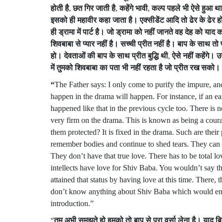
होती
है
,
छत
गिर
जाती
है
,
कहेंगे
भावी
,
कल्प
पहले
भी
ऐसे
हुआ
थ
इसको
ही
महावीर
कहा
जाता
है।
एक्सीडेंट
आदि
तो
ढेर
के
ढेर
ह
ही
ड्रामा
में
पार्ट
है।
जो
ड्रामा
को
नहीं
जानते
वह
देह
को
याद
क
शिवबाबा
से
प्यार
नहीं
है।
सच्ची
प्रीत
नहीं
है।
बाप
के
साथ
तो
हो।
देवताओं
की
बाप
के
साथ
प्रीत
बुद्धि
थी
,
ऐसे
नहीं
कहेंगे।
उन
में
तुमको
शिवबाबा
का
पता
भी
नहीं
रहता
है
जो
प्रीत
रख
सको।
“
The Father says: I only come to purify the impure, an
happen in the drama will happen. For instance, if an eart
happened like that in the previous cycle too. There is n
very firm on the drama. This is known as being a cour
them protected? It is fixed in the drama. Such are the
remember bodies and continue to shed tears. They can
They don’t have that true love. There has to be total 
intellects have love for Shiv Baba. You wouldn’t say tha
attained that status by having love at this time. Ther
don’t know anything about Shiv Baba which would en
introduction.”
“
तुम
अभी
समझते
हो
हमको
तो
बाप
से
पूरा
वर्सा
लेना
है।
याद
ब