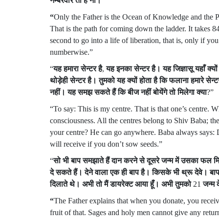
नम्बरवार
तो
हैं
ना।
”
“
Only the Father is the Ocean of Knowledge and the Puri
That is the path for coming down the ladder. It takes 84
second to go into a life of liberation, that is, only if y
numberwise.”
“
यह
हमारा
सेन्टर
है
,
यह
इनका
सेन्टर
है।
यह
जिज्ञासू
यहाँ
क्यों
थोड़ेही
सेन्टर
है।
तुमको
यह
क्यों
होता
है
कि
फलाना
हमारे
सेन्ट
नहीं।
यह
समझ
सकते
हैं
कि
बीज
नहीं
बोयेंगे
तो
मिलेगा
क्या
?”
“To say: This is my centre. That is that one’s centre. W
consciousness. All the centres belong to Shiv Baba; th
your centre? He can go anywhere. Baba always says: 
will receive if you don’t sow seeds.”
“
सो
भी
बाप
समझाते
हैं
दान
करने
से
दूसरे
जन्म
में
उसका
फल
म
दे
सकते
हैं।
देने
वाला
एक
ही
बाप
है।
किसके
भी
थ्रू
देवे।
बा
दिलाते
थे।
अभी
तो
मैं
डायरेक्ट
आया
हूँ।
अभी
तुमको
21
जन्म
“
The Father explains that when you donate, you receive
fruit of that. Sages and holy men cannot give any return