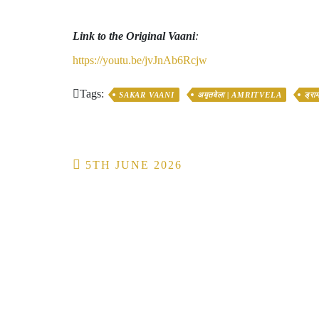
Link to the Original Vaani
:
https://youtu.be/jvJnAb6Rcjw
Tags:
SAKAR VAANI
अमृतवेला | AMRITVELA
ड्र
Post
5TH JUNE 2026
navigation