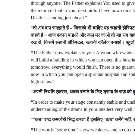
through anyone. The Father explains: You used to give
the return of that in your next birth. I have now come t
Death is standing just ahead.”
“
तो
अब
बाप
समझाते
हैं
–
जिसको
भी
चाहिए
यह
रूहानी
हॉस्पि
कहते
हैं
–
आज
मकान
बनाओ
और
कल
मर
जाओ
तो
यह
सब
खत्
रख
दो
,
जिसमें
रूहानी
हॉस्पिटल
,
रूहानी
कॉलेज
बनाओ।
बहुतों
“
The Father now explains to you: Anyone who wants to 
will build a building in which you can open this hospit
tomorrow, everything would finish. There is no guaran
now in which you can open a spiritual hospital and spi
high status.”
“
अपनी
स्थिति
एकरस
,
अचल
बनाने
के
लिए
ड्रामा
के
राज़
को
ब
“
In order to make your stage constantly stable and un
understanding of the drama in your intellect very well.
““
कब
”
शब्द
कमजोरी
सिद्ध
करता
है
इसलिए
“
कब
”
करेंगे
नहीं
,
“
The words “some time” show weakness and so do not s