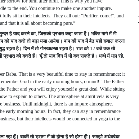
r sorrow for birth after birth. This is why you have
dle to the end. You continue to make one another impure.
fully sit in their intellects. They call out: “Purifier, come!”, and
d that it is all about becoming pure.”
सुन्दर
है
याद
करने
का
,
जिसको
प्रभात
कहा
जाता
है।
भक्ति
मार्ग
में
भी
ाप
को
याद
करो
तो
बड़ा
मज़ा
आयेगा।
बाप
की
याद
में
बैठ
यही
ख्याल
करना
ुद्ध
रहता
है।
दिन
में
तो
गोरखधन्धा
रहता
है।
रात
को
12
बजे
तक
तो
भी
प्रभात
को
करते
हैं।
यूँ
तो
याद
दिन
में
भी
कर
सकते
हैं।
धन्धे
में
भल
रहे
,
 Baba. That is a very beautiful time to stay in remembrance; it
 “Remember God in the early morning hours, o mind!” The Father
e Father and you will enjoy yourself a great deal. While sitting
ow to explain to others. The atmosphere at amrit vela is very
 business. Until midnight, there is an impure atmosphere.
he early morning hours. In fact, they can stay in remembrance
siness, but their intellects would be connected in yoga to the
बना
रहा
हूँ।
बाकी
तो
ड्रामा
में
जो
होना
है
सो
होगा
ही।
समझो
अर्थक्वेक