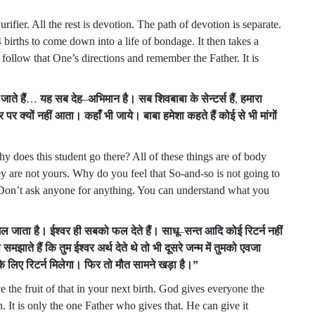
fier. All the rest is devotion. The path of devotion is separate.
 births to come down into a life of bondage. It then takes a
ou follow that One’s directions and remember the Father. It is
जाते
हैं
…
यह
सब
देह
–
अभिमान
है।
सब
शिवबाबा
के
सेन्टर्स
हैं
,
हमारा
र
पर
क्यों
नहीं
आता।
कहाँ
भी
जाये।
बाबा
हमेशा
कहते
हैं
कोई
से
भी
मांगों
hy does this student go there? All of these things are of body
ey are not yours. Why do you feel that So-and-so is not going to
Don’t ask anyone for anything. You can understand what you
िल
जाता
है।
ईश्वर
ही
सबको
फल
देते
हैं।
साधू
–
सन्त
आदि
कोई
रिटर्न
नहीं
प
समझाते
हैं
कि
तुम
ईश्वर
अर्थ
देते
थे
तो
भी
दूसरे
जन्म
में
तुमको
एवजा
के
लिए
रिटर्न
मिलेगा।
फिर
तो
मौत
सामने
खड़ा
है।
”
 the fruit of that in your next birth. God gives everyone the
. It is only the one Father who gives that. He can give it