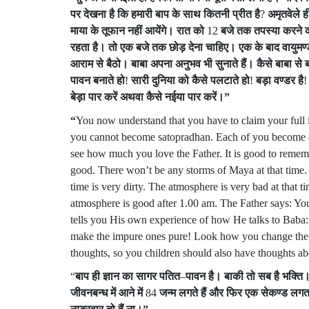
पर
देखना
है
कि
हमारी
बाप
के
साथ
कितनी
प्रीत
है
?
अमृतवेले
ह
माया
के
तूफान
नहीं
आयेंगे।
रात
को
12
बजे
तक
तपस्या
करने
रहता
है।
तो
एक
बजे
तक
छोड़
देना
चाहिए।
एक
के
बाद
वायुमण
आराम
से
बैठो।
बाबा
अपना
अनुभव
भी
सुनाते
हैं।
कैसे
बाबा
से
ब
पावन
बनाते
हो
!
सारी
दुनिया
को
कैसे
पलटाते
हो
!
बड़ा
वण्डर
है
बेड़ा
पार
करें
अथवा
कैसे
नईया
पार
करें।
”
“
You now understand that you have to claim your full 
you cannot become satopradhan. Each of you become a
see how much you love the Father. It is good to rememb
good. There won’t be any storms of Maya at that time. T
time is very dirty. The atmosphere is very bad at that t
atmosphere is good after 1.00 am. The Father says: Yo
tells you His own experience of how He talks to Bab
make the impure ones pure! Look how you change the wh
thoughts, so you children should also have thoughts a
“
बाप
ही
ज्ञान
का
सागर
पतित
–
पावन
है।
बाकी
तो
सब
है
भक्ति
जीवनबन्ध
में
आने
में
84
जन्म
लगते
हैं
और
फिर
एक
सेकण्ड
लगत