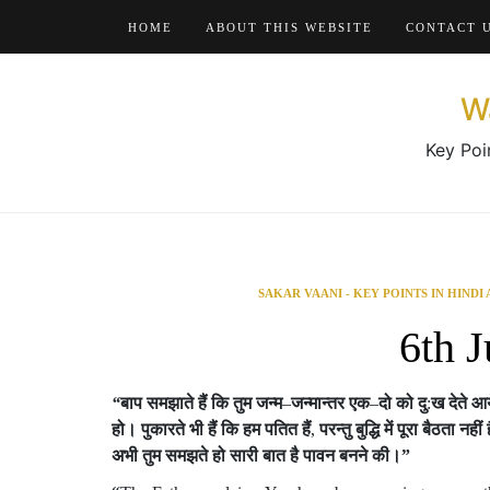
Skip
HOME
ABOUT THIS WEBSITE
CONTACT 
to
content
W
Key Poi
SAKAR VAANI - KEY POINTS IN HINDI
6th 
“
बाप
समझाते
हैं
कि
तुम
जन्म
–
जन्मान्तर
एक
–
दो
को
दु
:
ख
देते
आय
हो।
पुकारते
भी
हैं
कि
हम
पतित
हैं
,
परन्तु
बुद्धि
में
पूरा
बैठता
नहीं
अभी
तुम
समझते
हो
सारी
बात
है
पावन
बनने
की।
”