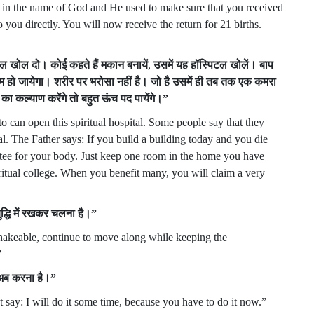
 in the name of God and He used to make sure that you received
o you directly. You will now receive the return for 21 births.
टल
खोल
दो।
कोई
कहते
हैं
मकान
बनायें
,
उसमें
यह
हॉस्पिटल
खोलें।
बाप
म
हो
जायेगा।
शरीर
पर
भरोसा
नहीं
है।
जो
है
उसमें
ही
तब
तक
एक
कमरा
का
कल्याण
करेंगे
तो
बहुत
ऊंच
पद
पायेंगे।
”
can open this spiritual hospital. Some people say that they
al. The Father says: If you build a building today and you die
tee for your body. Just keep one room in the home you have
ritual college. When you benefit many, you will claim a very
ुद्धि
में
रखकर
चलना
है।
”
shakeable, continue to move along while keeping the
”
अब
करना
है।
”
ay: I will do it some time, because you have to do it now.”