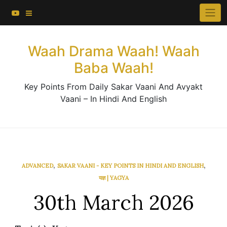
About This Website
Skip
×
to
Contact Us
content
Waah Drama Waah! Waah
Baba Waah!
Key Points From Daily Sakar Vaani And Avyakt
Vaani – In Hindi And English
,
,
ADVANCED
SAKAR VAANI - KEY POINTS IN HINDI AND ENGLISH
यज्ञ | YAGYA
30th March 2026