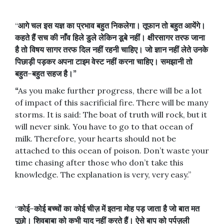
“
आगे
चल
इस
यज्ञ
का
प्रभाव
बहुत
निकलेगा।
तूफान
तो
बहुत
आयेंगे।
कहते
हैं
सच
की
नाँव
हिले
डुले
लेकिन
डूबे
नहीं।
क्षीरसागर
तरफ
जाना
है
तो
विषय
सागर
तरफ
दिल
नहीं
रहनी
चाहिए।
जो
ज्ञान
नहीं
लेते
उनके
पिछाड़ी
पड़कर
अपना
टाइम
वेस्ट
नहीं
करना
चाहिए।
समझानी
तो
बहुत
–
बहुत
सहज
है।
”
“
As you make further progress, there will be a lot
of impact of this sacrificial fire. There will be many
storms. It is said: The boat of truth will rock, but it
will never sink. You have to go to that ocean of
milk. Therefore, your hearts should not be
attached to this ocean of poison. Don’t waste your
time chasing after those who don’t take this
knowledge. The explanation is very, very easy.”
“
कोई
–
कोई
बच्चों
का
कोई
चीज़
में
इतना
मोह
पड़
जाता
है
जो
बात
मत
पूछो।
शिवबाबा
को
कभी
याद
नहीं
करते
हैं।
ऐसे
बाप
को
पर्पज़ली