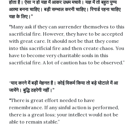
होता
है।
ऐसा
न
हो
यज्ञ
में
आकर
उधम
मचावे।
यज्ञ
में
तो
बहुत
पुण्य
आत्मा
बनना
चाहिए।
बड़ी
सम्भाल
करनी
चाहिए।
रिगार्ड
रहना
चाहिए
यज्ञ
के
लिए।
”
“
Many ask if they can surrender themselves to this
sacrificial fire. However, they have to be accepted
with great care. It should not be that they come
into this sacrificial fire and then create chaos. You
have to become very charitable souls in this
sacrificial fire. A lot of caution has to be observed.”
“
याद
करने
में
बड़ी
मेहनत
है।
कोई
विकर्म
किया
तो
बड़े
घोटाले
में
आ
जायेंगे।
बुद्धि
ठहरेगी
नहीं।
”
“
There is great effort needed to have
remembrance. If any sinful action is performed,
there is a great loss; your intellect would not be
able to remain stable.”