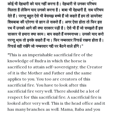
कोई
भी
देहधारी
को
याद
नहीं
करना
है।
देहधारी
से
उनका
परिचय
मिलता
है
लेकिन
याद
उनको
करना
है।
बाबा
भी
देहधारी
है
,
सब
परिचय
देते
हैं।
परन्तु
बहुत
ऐसे
भी
बेसमझ
बच्चे
हैं
जो
कहते
हैं
हम
तो
डायरेक्ट
शिवबाबा
की
प्रेरणा
से
ज्ञान
ले
सकते
हैं।
अगर
ऐसा
होता
तो
फिर
इस
रथ
में
उनको
आने
की
क्या
दरकार
पड़ी
है।
ऐसे
भी
हैं
जो
समझते
हैं
इस
साकार
से
हमारा
क्या
काम।
बाप
कहते
हैं
मनमनाभव।
उनको
याद
करो
परन्तु
थ्रू
तो
इनके
कहते
हैं
ना।
फिर
नम्बरवार
रिगार्ड
रखना
होता
है।
रिगार्ड
वही
रखेंगे
जो
नम्बरवार
गद्दी
पर
बैठने
वाले
होंगे।”
“
This is an imperishable sacrificial fire of the
knowledge of Rudra in which the horse is
sacrificed to attain self-sovereignty; the Creator
of it is the Mother and Father and the same
applies to you. You too are creators of this
sacrificial fire. You have to look after this
sacrificial fire very well. There should be a lot of
respect for this sacrificial fire. A sacrificial fire is
looked after very well. This is the head office and it
has many branches as well. Mama, Baba and you