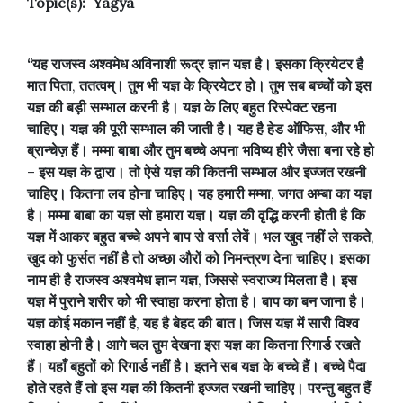
Topic(s): Yagya
“यह
राजस्व
अश्वमेध
अविनाशी
रूद्र
ज्ञान
यज्ञ
है।
इसका
क्रियेटर
है
मात
पिता
,
ततत्वम्।
तुम
भी
यज्ञ
के
क्रियेटर
हो।
तुम
सब
बच्चों
को
इस
यज्ञ
की
बड़ी
सम्भाल
करनी
है।
यज्ञ
के
लिए
बहुत
रिस्पेक्ट
रहना
चाहिए।
यज्ञ
की
पूरी
सम्भाल
की
जाती
है।
यह
है
हेड
ऑफिस
,
और
भी
ब्रान्चेज़
हैं।
मम्मा
बाबा
और
तुम
बच्चे
अपना
भविष्य
हीरे
जैसा
बना
रहे
हो
–
इस
यज्ञ
के
द्वारा।
तो
ऐसे
यज्ञ
की
कितनी
सम्भाल
और
इज्जत
रखनी
चाहिए।
कितना
लव
होना
चाहिए।
यह
हमारी
मम्मा
,
जगत
अम्बा
का
यज्ञ
है।
मम्मा
बाबा
का
यज्ञ
सो
हमारा
यज्ञ।
यज्ञ
की
वृद्धि
करनी
होती
है
कि
यज्ञ
में
आकर
बहुत
बच्चे
अपने
बाप
से
वर्सा
लेवें।
भल
खुद
नहीं
ले
सकते
,
खुद
को
फुर्सत
नहीं
है
तो
अच्छा
औरों
को
निमन्त्रण
देना
चाहिए।
इसका
नाम
ही
है
राजस्व
अश्वमेध
ज्ञान
यज्ञ
,
जिससे
स्वराज्य
मिलता
है।
इस
यज्ञ
में
पुराने
शरीर
को
भी
स्वाहा
करना
होता
है।
बाप
का
बन
जाना
है।
यज्ञ
कोई
मकान
नहीं
है
,
यह
है
बेहद
की
बात।
जिस
यज्ञ
में
सारी
विश्व
स्वाहा
होनी
है।
आगे
चल
तुम
देखना
इस
यज्ञ
का
कितना
रिगार्ड
रखते
हैं।
यहाँ
बहुतों
को
रिगार्ड
नहीं
है।
इतने
सब
यज्ञ
के
बच्चे
हैं।
बच्चे
पैदा
होते
रहते
हैं
तो
इस
यज्ञ
की
कितनी
इज्जत
रखनी
चाहिए।
परन्तु
बहुत
हैं