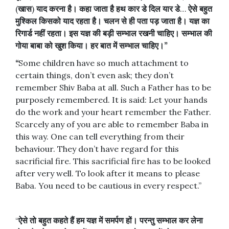
(
खास
)
याद
करना
है।
कहा
जाता
है
हथ
कार
डे
दिल
यार
डे
…
ऐसे
बहुत
मुश्किल
किसको
याद
रहता
है।
चलन
से
ही
पता
पड़
जाता
है।
यज्ञ
का
रिगार्ड
नहीं
रहता।
इस
यज्ञ
की
बड़ी
सम्भाल
रखनी
चाहिए।
सम्भाल
की
गोया
बाबा
को
खुश
किया।
हर
बात
में
सम्भाल
चाहिए।
”
“
Some children have so much attachment to
certain things, don’t even ask; they don’t
remember Shiv Baba at all. Such a Father has to be
purposely remembered. It is said: Let your hands
do the work and your heart remember the Father.
Scarcely any of you are able to remember Baba in
this way. One can tell everything from their
behaviour. They don’t have regard for this
sacrificial fire. This sacrificial fire has to be looked
after very well. To look after it means to please
Baba. You need to be cautious in every respect.”
“
ऐसे
तो
बहुत
कहते
हैं
हम
यज्ञ
में
समर्पण
हों।
परन्तु
सम्भाल
कर
लेना