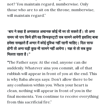
not? You maintain regard, numberwise. Only
those who are to sit on the throne, numberwise,
will maintain regard.”
“
बाप
ने
कहा
है
अन्तकाल
अचानक
कोई
भी
मर
तो
सकते
हैं।
तो
अन्त
समय
जो
पाप
किये
होंगे
वह
किचड़पट्टी
सब
सामने
आयेगी
इसलिए
बाबा
हमेशा
समझाते
हैं
अन्दर
में
कोई
दुविधा
नहीं
रहनी
चाहिए।
दिल
साफ
होगी
तो
अन्त
घड़ी
कुछ
भी
सामने
नहीं
आयेगा।
यज्ञ
से
तो
सब
कुछ
मिलता
रहता
है।
”
“
The Father says: At the end, anyone can die
suddenly. Whatever sins you commit, all of that
rubbish will appear in front of you at the end. This
is why Baba always says: Don’t allow there to be
any confusion within you. When your heart is
clean, nothing will appear in front of you in the
final moments. You continue to receive everything
from this sacrificial fire.”