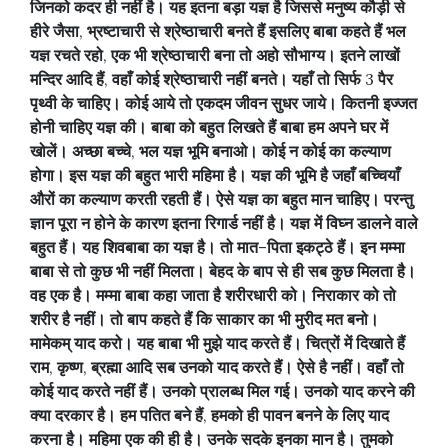
जिनको
कदर
ही
नहीं
है।
यह
इतना
बड़ा
यज्ञ
है
जिससे
मनुष्य
कौड़ी
से
हीरे
जैसा
,
भ्रष्टाचारी
से
श्रेष्ठाचारी
बनते
हैं
इसलिए
बाबा
कहते
हैं
भल
यज्ञ
रचते
रहो
,
एक
भी
श्रेष्ठाचारी
बना
तो
अहो
सौभाग्य।
इतने
लाखों
मन्दिर
आदि
हैं
,
वहाँ
कोई
श्रेष्ठाचारी
नहीं
बनते।
यहाँ
तो
सिर्फ
3
पैर
पृथ्वी
के
चाहिए।
कोई
आये
तो
एकदम
जीवन
सुधर
जाये।
कितनी
इज्जत
होनी
चाहिए
यज्ञ
की।
बाबा
को
बहुत
लिखते
हैं
बाबा
हम
अपने
घर
में
खोलें।
अच्छा
बच्चे
,
भल
यज्ञ
भूमि
बनाओ।
कोई
न
कोई
का
कल्याण
होगा।
इस
यज्ञ
की
बहुत
भारी
महिमा
है।
यज्ञ
की
भूमि
है
जहाँ
बच्चियाँ
औरों
का
कल्याण
करती
रहती
हैं।
ऐसे
यज्ञ
का
बहुत
मान
चाहिए।
परन्तु
ज्ञान
पूरा
न
होने
के
कारण
इतना
रिगार्ड
नहीं
है।
यज्ञ
में
विघ्न
डालने
वाले
बहुत
हैं।
यह
शिवबाबा
का
यज्ञ
है।
तो
मात
–
पिता
इकट्ठे
हैं।
इन
मम्मा
बाबा
से
तो
कुछ
भी
नहीं
मिलता।
बेहद
के
बाप
से
ही
सब
कुछ
मिलता
है।
वह
एक
है।
मम्मा
बाबा
कहा
जाता
है
शरीरधारी
को।
निराकार
को
तो
शरीर
है
नहीं।
तो
बाप
कहते
हैं
कि
साकार
का
भी
मुरीद
मत
बनो।
मामेकम्
याद
करो।
यह
बाबा
भी
मुझे
याद
करते
हैं। चित्रों
में
दिखाते
हैं
राम
,
कृष्ण
,
ब्रह्मा
आदि
सब
उनको
याद
करते
हैं।
ऐसे
है
नहीं।
वहाँ
तो
कोई
याद
करते
नहीं
हैं।
उनको
प्रालब्ध
मिल
गई।
उनको
याद
करने
की
क्या
दरकार
है।
हम
पतित
बने
हैं
,
हमको
ही
पावन
बनने
के
लिए
याद
करना
है।
महिमा
एक
की
ही
है।
उनके
सदके
इनका
मान
है।
तुमको