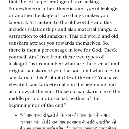
that there is a percentage of love lacking.
Somewhere or other, there is one type of leakage
or another. Leakage of two things makes you
labour: 1. Attraction to the old world – and this
includes relationships and also material things. 2.
Attraction to old sanskars. This old world and old
sanskars attract you towards themselves. So,
there is then a percentage in love for God. Check
yourself: Am I free from these two types of
leakage? Just remember: what are the eternal and
original sanskars of you, the soul, and what are the
sanskars of this Brahmin life at the end? You have
elevated sanskars eternally, in the beginning and
also now, at the end. Those old sanskars are of the
middle period, not eternal, neither of the
beginning nor of the end.”
“तो बाप बच्चों से पूछते हैं कि बाप और दादा दोनों के समान
संस्कार कौन से हैं? सदा बाप हर आत्मा के प्रति उदारचित रहे
हैं। हर आत्मा के प्रति स्नेह और सम्मान स्वरूप में सहयोगी रहे