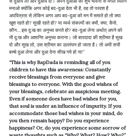
से दुआयें लो और दुआयें दो। अपने दुआओं की शुभ भावना से मंगल मिलन
मनाओ क्योंकि अगर कोई बद-दुआ देता भी है, वह तो परवश है
अपवित्रता से लेकिन अगर आप बद-दुआ को मन में समाते हो तो क्या
खुश रहते हो? सुखी रहते हो? या व्यर्थ संकल्पों का क्यों, क्या, कैसे,
कौन… इस दु:ख का अनुभव करते हो? बद-दुआ लेना अर्थात् अपने को
भी दु:ख और अशान्ति अनुभव कराना। जो बापदादा की श्रीमत है सुख
दो और सुख लो, उस श्रीमत का उल्लंघन हो जाता है। तो अभी सभी
बच्चे दुआ लेना और दुआ देना सीख गये हो ना!”
“This is why BapDada is reminding all of you
children to have this awareness: Constantly
receive blessings from everyone and give
blessings to everyone. With the good wishes of
your blessings, celebrate an auspicious meeting.
Even if someone does have bad wishes for you,
that soul is under an influence of impurity. If you
accommodate those bad wishes in your mind, do
you then remain happy? Do you experience
happiness? Or, do you experience some sorrow of
waste thoughts such as “Why? What? How? Who?”