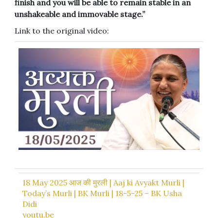
finish and you will be able to remain stable in an
unshakeable and immovable stage.”
Link to the original video:
18 May 2025 आज की मुरली | Aaj ki Avyakt Murli |
Today’s Murli | BK Murli | 18-5-25 – BK Usha
Didi
youtu.be