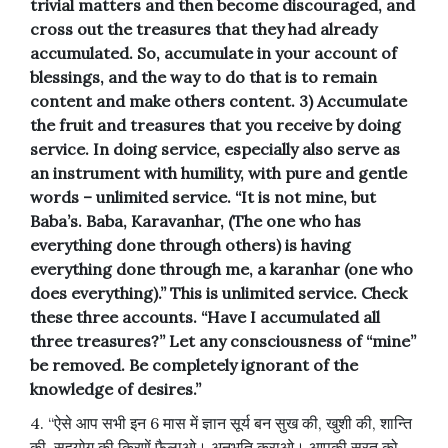
trivial matters and then become discouraged, and
cross out the treasures that they had already
accumulated. So, accumulate in your account of
blessings, and the way to do that is to remain
content and make others content. 3) Accumulate
the fruit and treasures that you receive by doing
service. In doing service, especially also serve as
an instrument with humility, with pure and gentle
words – unlimited service. “It is not mine, but
Baba’s. Baba, Karavanhar, (The one who has
everything done through others) is having
everything done through me, a karanhar (one who
does everything).” This is unlimited service. Check
these three accounts. “Have I accumulated all
three treasures?” Let any consciousness of “mine”
be removed. Be completely ignorant of the
knowledge of desires.”
4. “ऐसे आप सभी इन 6 मास में ज्ञान सूर्य बन सुख की, खुशी की, शान्ति
की, सहयोग की किरणें फैलाओ। अनुभूति कराओ। आपकी सूरत को