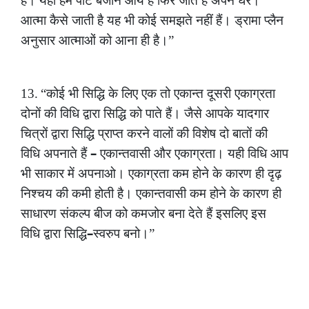
है।
यहाँ
हम
पार्ट
बजाने
आये
हैं
फिर
जाते
हैं
अपने
घर।
आत्मा
कैसे
जाती
है
यह
भी
कोई
समझते
नहीं
हैं।
ड्रामा
प्लैन
अनुसार
आत्माओं
को
आना
ही
है।”
13.
“कोई
भी
सिद्धि
के
लिए
एक
तो
एकान्त
दूसरी
एकाग्रता
दोनों
की
विधि
द्वारा
सिद्धि
को
पाते
हैं।
जैसे
आपके
यादगार
चित्रों
द्वारा
सिद्धि
प्राप्त
करने
वालों
की
विशेष
दो
बातों
की
–
विधि
अपनाते
हैं
एकान्तवासी
और
एकाग्रता।
यही
विधि
आप
भी
साकार
में
अपनाओ।
एकाग्रता
कम
होने
के
कारण
ही
दृढ़
निश्चय
की
कमी
होती
है।
एकान्तवासी
कम
होने
के
कारण
ही
साधारण
संकल्प
बीज
को
कमजोर
बना
देते
हैं
इसलिए
इस
–
विधि
द्वारा
सिद्धि
स्वरुप
बनो।”