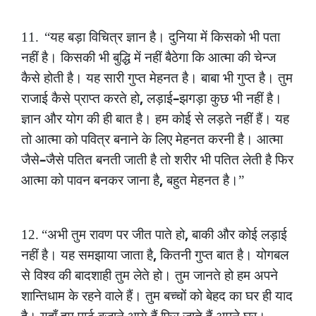
11.
“यह
बड़ा
विचित्र
ज्ञान
है।
दुनिया
में
किसको
भी
पता
नहीं
है।
किसकी
भी
बुद्धि
में
नहीं
बैठेगा
कि
आत्मा
की
चेन्ज
कैसे
होती
है।
यह
सारी
गुप्त
मेहनत
है।
बाबा
भी
गुप्त
है।
तुम
,
–
राजाई
कैसे
प्राप्त
करते
हो
लड़ाई
झगड़ा
कुछ
भी
नहीं
है।
ज्ञान
और
योग
की
ही
बात
है।
हम
कोई
से
लड़ते
नहीं
हैं।
यह
तो
आत्मा
को
पवित्र
बनाने
के
लिए
मेहनत
करनी
है।
आत्मा
–
जैसे
जैसे
पतित
बनती
जाती
है
तो
शरीर
भी
पतित
लेती
है
फिर
,
आत्मा
को
पावन
बनकर
जाना
है
बहुत
मेहनत
है।”
,
12.
“अभी
तुम
रावण
पर
जीत
पाते
हो
बाकी
और
कोई
लड़ाई
,
नहीं
है।
यह
समझाया
जाता
है
कितनी
गुप्त
बात
है।
योगबल
से
विश्व
की
बादशाही
तुम
लेते
हो।
तुम
जानते
हो
हम
अपने
शान्तिधाम
के
रहने
वाले
हैं।
तुम
बच्चों
को
बेहद
का
घर
ही
याद