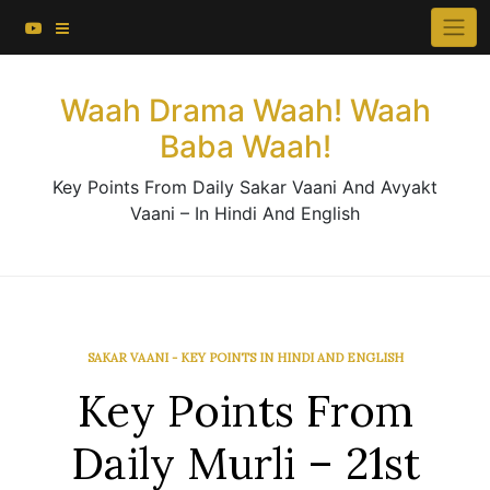
About This Website
Skip
×
to
Contact Us
content
Waah Drama Waah! Waah
Baba Waah!
Key Points From Daily Sakar Vaani And Avyakt
Vaani – In Hindi And English
SAKAR VAANI - KEY POINTS IN HINDI AND ENGLISH
Key Points From
Daily Murli – 21st