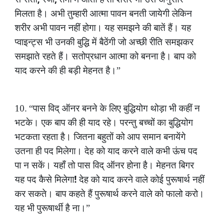
मिलता
है।
अभी
तुम्हारी
आत्मा
पावन
बनती
जायेगी
लेकिन
शरीर
अभी
पावन
नहीं
होगा।
यह
समझने
की
बातें
हैं।
यह
प्वाइन्ट्स
भी
उनकी
बुद्धि
में
बैठेंगी
जो
अच्छी
रीति
समझकर
समझाते
रहते
हैं।
सतोप्रधान
आत्मा
को
बनना
है।
बाप
को
याद
करने
की
ही
बड़ी
मेहनत
है।”
10.
“पास
विद्
ऑनर
बनने
के
लिए
बुद्धियोग
थोड़ा
भी
कहीं
न
भटके।
एक
बाप
की
ही
याद
रहे।
परन्तु
बच्चों
का
बुद्धियोग
भटकता
रहता
है।
जितना
बहुतों
को
आप
समान
बनायेंगे
उतना
ही
पद
मिलेगा।
देह
को
याद
करने
वाले
कभी
ऊंच
पद
पा
न
सकें।
यहाँ
तो
पास
विद्
ऑनर
होना
है।
मेहनत
बिगर
!
यह
पद
कैसे
मिलेगा
देह
को
याद
करने
वाले
कोई
पुरूषार्थ
नहीं
कर
सकते।
बाप
कहते
हैं
पुरूषार्थ
करने
वाले
को
फालो
करो।
यह
भी
पुरूषार्थी
है
ना।”