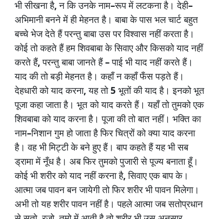
,
–
–
भी
सीखना
है
न
कि
उनके
नाम
रूप
में
लटकना
है।
देही
अभिमानी
बनने
में
ही
मेहनत
है।
बाबा
के
पास
भल
चार्ट
बहुत
बच्चे
भेज
देते
हैं
परन्तु
बाबा
उस
पर
विश्वास
नहीं
करता
है।
कोई
तो
कहते
हैं
हम
शिवबाबा
के
सिवाए
और
किसको
याद
नहीं
,
–
करते
हैं
परन्तु
बाबा
जानते
हैं
पाई
भी
याद
नहीं
करते
हैं।
याद
की
तो
बड़ी
मेहनत
है।
कहाँ
न
कहाँ
फँस
पड़ते
हैं।
,
5
देहधारी
को
याद
करना
यह
तो
भूतों
की
याद
है।
इनको
भूत
पूजा
कहा
जाता
है।
भूत
को
याद
करते
हैं।
यहाँ
तो
तुमको
एक
शिवबाबा
को
याद
करना
है।
पूजा
की
तो
बात
नहीं।
भक्ति
का
–
नाम
निशान
गुम
हो
जाता
है
फिर
चित्रों
को
क्या
याद
करना
है।
वह
भी
मिट्टी
के
बने
हुए
हैं।
बाप
कहते
हैं
यह
भी
सब
ड्रामा
में
नूँध
है।
अब
फिर
तुमको
पुजारी
से
पूज्य
बनाता
हूँ।
,
कोई
भी
शरीर
को
याद
नहीं
करना
है
सिवाए
एक
बाप
के।
आत्मा
जब
पावन
बन
जायेगी
तो
फिर
शरीर
भी
पावन
मिलेगा।
अभी
तो
यह
शरीर
पावन
नहीं
है।
पहले
आत्मा
जब
सतोप्रधान
,
,
से
सतो
रजो
तमो
में
आती
है
तो
शरीर
भी
उस
अनुसार