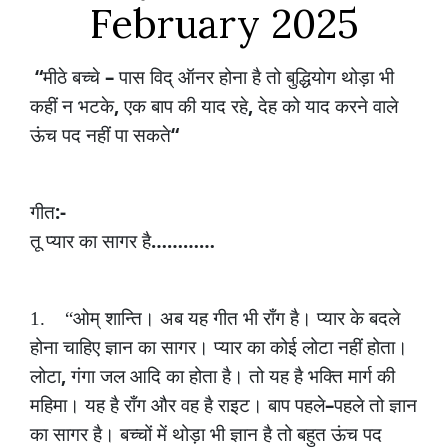
February 2025
“
–
मीठे
बच्चे
पास
विद्
ऑनर
होना
है
तो
बुद्धियोग
थोड़ा
भी
,
,
कहीं
न
भटके
एक
बाप
की
याद
रहे
देह
को
याद
करने
वाले
“
ऊंच
पद
नहीं
पा
सकते
:-
गीत
…………
तू
प्यार
का
सागर
है
1.
“ओम्
शान्ति।
अब
यह
गीत
भी
राँग
है।
प्यार
के
बदले
होना
चाहिए
ज्ञान
का
सागर।
प्यार
का
कोई
लोटा
नहीं
होता।
,
लोटा
गंगा
जल
आदि
का
होता
है।
तो
यह
है
भक्ति
मार्ग
की
–
महिमा।
यह
है
राँग
और
वह
है
राइट।
बाप
पहले
पहले
तो
ज्ञान
का
सागर
है।
बच्चों
में
थोड़ा
भी
ज्ञान
है
तो
बहुत
ऊंच
पद