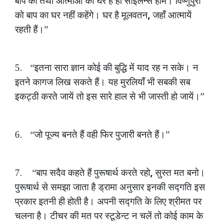
बाप
का
तथा
आत्माओं
का
घर
है
ही
साइलेन्स
होम।
विष्णुपुरी
,
को
बाप
का
घर
नहीं
कहेंगे।
घर
है
मूलवतन
जहाँ
आत्मायें
रहती
हैं।”
5.
“इतना
सारा
ज्ञान
कोई
की
बुद्धि
में
याद
रह
न
सके।
न
इतने
कागज
लिख
सकते
हैं।
यह
मुरलियाँ
भी
सबकी
सब
इकट्ठी
करते
जायें
तो
इस
सारे
हाल
से
भी
जास्ती
हो
जायें।”
6.
“जो
पूज्य
बनते
हैं
वही
फिर
पुजारी
बनते
हैं।”
,
7.
“बाप
सदैव
कहते
हैं
पुरूषार्थ
करते
रहो
सुस्त
मत
बनो।
पुरूषार्थ
से
समझा
जाता
है
ड्रामा
अनुसार
इनकी
सद्गति
इस
प्रकार
इतनी
ही
होती
है।
अपनी
सद्गति
के
लिए
श्रीमत
पर
चलना
है।
टीचर
की
मत
पर
स्टूडेन्ट
न
चलें
तो
कोई
काम
के