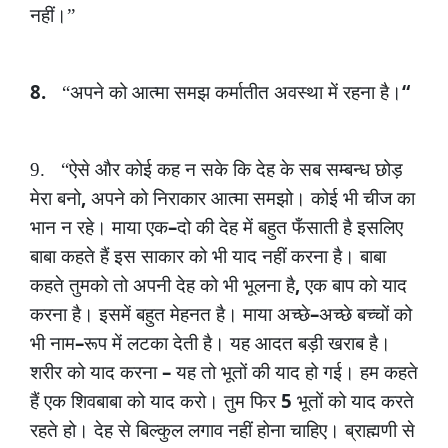
नहीं।”
8.
“
“अपने
को
आत्मा
समझ
कर्मातीत
अवस्था
में
रहना
है।
9.
“ऐसे
और
कोई
कह
न
सके
कि
देह
के
सब
सम्बन्ध
छोड़
,
मेरा
बनो
अपने
को
निराकार
आत्मा
समझो।
कोई
भी
चीज
का
–
भान
न
रहे।
माया
एक
दो
की
देह
में
बहुत
फँसाती
है
इसलिए
बाबा
कहते
हैं
इस
साकार
को
भी
याद
नहीं
करना
है।
बाबा
,
कहते
तुमको
तो
अपनी
देह
को
भी
भूलना
है
एक
बाप
को
याद
–
करना
है।
इसमें
बहुत
मेहनत
है।
माया
अच्छे
अच्छे
बच्चों
को
–
भी
नाम
रूप
में
लटका
देती
है।
यह
आदत
बड़ी
खराब
है।
–
शरीर
को
याद
करना
यह
तो
भूतों
की
याद
हो
गई।
हम
कहते
5
हैं
एक
शिवबाबा
को
याद
करो।
तुम
फिर
भूतों
को
याद
करते
रहते
हो।
देह
से
बिल्कुल
लगाव
नहीं
होना
चाहिए।
ब्राह्मणी
से