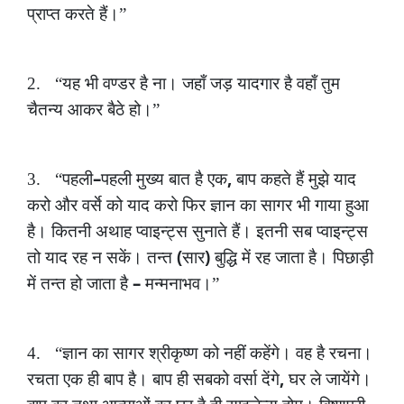
प्राप्त
करते
हैं।”
2.
“यह
भी
वण्डर
है
ना।
जहाँ
जड़
यादगार
है
वहाँ
तुम
चैतन्य
आकर
बैठे
हो।”
–
,
3.
“पहली
पहली
मुख्य
बात
है
एक
बाप
कहते
हैं
मुझे
याद
करो
और
वर्से
को
याद
करो
फिर
ज्ञान
का
सागर
भी
गाया
हुआ
है।
कितनी
अथाह
प्वाइन्ट्स
सुनाते
हैं।
इतनी
सब
प्वाइन्ट्स
(
)
तो
याद
रह
न
सकें।
तन्त
सार
बुद्धि
में
रह
जाता
है।
पिछाड़ी
–
में
तन्त
हो
जाता
है
मन्मनाभव।”
4.
“ज्ञान
का
सागर
श्रीकृष्ण
को
नहीं
कहेंगे।
वह
है
रचना।
,
रचता
एक
ही
बाप
है।
बाप
ही
सबको
वर्सा
देंगे
घर
ले
जायेंगे।