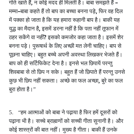
,
–
गोते
खाते
हैं
न
कोई
मदद
ही
मिलती
है।
बाबा
समझते
हैं
–
,
मम्मा
बाबा
कहते
हैं
तो
बाप
का
बच्चा
बनना
पड़े
फिर
वह
दिल
में
पक्का
हो
जाता
है
कि
यह
हमारा
रूहानी
बाप
है।
बाकी
यह
,
युद्ध
का
मैदान
है
इसमें
डरना
नहीं
है
कि
पता
नहीं
तूफान
में
?
ठहर
सकेंगे
वा
नहीं
इसको
कमजोर
कहा
जाता
है।
इसमें
शेर
बनना
पड़े।
पुरूषार्थ
के
लिए
अच्छी
मत
लेनी
चाहिए।
बाप
से
पूछना
चाहिए।
बहुत
बच्चे
अपनी
अवस्था
लिखकर
भेजते
हैं।
बाप
को
ही
सर्टिफिकेट
देना
है।
इनसे
भल
छिपायें
परन्तु
शिवबाबा
से
तो
छिप
न
सके।
बहुत
हैं
जो
छिपाते
हैं
परन्तु
उनसे
,
कुछ
भी
छिप
नहीं
सकता।
अच्छे
का
फल
अच्छा
बुरे
का
फल
बुरा
होता
है।”
5.
“हम
आत्माओं
को
बाबा
ने
पढ़ाया
है
फिर
हमें
दूसरों
को
पढ़ाना
भी
है।
सच्चे
ब्राह्मणों
को
सच्ची
गीता
सुनानी
है।
और
कोई
शास्त्रों
की
बात
नहीं।
मुख्य
है
गीता।
बाकी
हैं
उनके