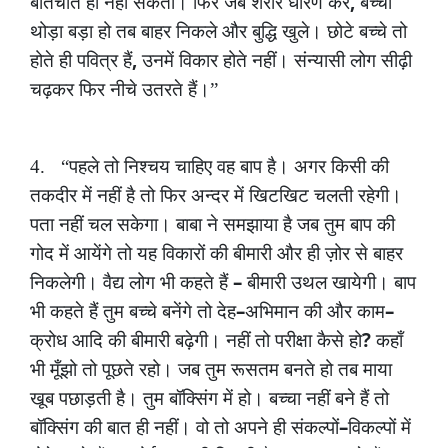
,
बातचीत
हो
नहीं
सकती।
फिर
जब
शरीर
धारण
करे
बच्चा
थोड़ा
बड़ा
हो
तब
बाहर
निकले
और
बुद्धि
खुले।
छोटे
बच्चे
तो
,
होते
ही
पवित्र
हैं
उनमें
विकार
होते
नहीं।
संन्यासी
लोग
सीढ़ी
चढ़कर
फिर
नीचे
उतरते
हैं।”
4.
“पहले
तो
निश्चय
चाहिए
वह
बाप
है।
अगर
किसी
की
तकदीर
में
नहीं
है
तो
फिर
अन्दर
में
खिटखिट
चलती
रहेगी।
पता
नहीं
चल
सकेगा।
बाबा
ने
समझाया
है
जब
तुम
बाप
की
गोद
में
आयेंगे
तो
यह
विकारों
की
बीमारी
और
ही
ज़ोर
से
बाहर
–
निकलेगी।
वैद्य
लोग
भी
कहते
हैं
बीमारी
उथल
खायेगी।
बाप
–
–
भी
कहते
हैं
तुम
बच्चे
बनेंगे
तो
देह
अभिमान
की
और
काम
?
क्रोध
आदि
की
बीमारी
बढ़ेगी।
नहीं
तो
परीक्षा
कैसे
हो
कहाँ
भी
मूँझो
तो
पूछते
रहो।
जब
तुम
रूसतम
बनते
हो
तब
माया
खूब
पछाड़ती
है।
तुम
बॉक्सिंग
में
हो।
बच्चा
नहीं
बने
हैं
तो
–
बॉक्सिंग
की
बात
ही
नहीं।
वो
तो
अपने
ही
संकल्पों
विकल्पों
में