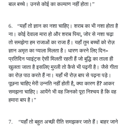
बाल
बच्चे।
उनसे
कोई
का
कल्याण
नहीं
होता।”
6.
“यहाँ
तो
ज्ञान
का
नशा
चाहिए।
शराब
का
भी
नशा
होता
है
,
ना।
कोई
देवाला
मारा
हो
और
शराब
पिया
जोर
से
नशा
चढ़ा
तो
समझेगा
हम
राजाओं
का
राजा
हैं।
यहाँ
तुम
बच्चों
को
रोज़
–
ज्ञान
अमृत
का
प्याला
मिलता
है।
धारण
करने
लिए
दिन
प्रतिदिन
प्वाइंट्स
ऐसी
मिलती
रहती
हैं
जो
बुद्धि
का
ताला
ही
खुलता
जाता
है
इसलिए
मुरली
तो
कैसे
भी
पढ़नी
है।
जैसे
गीता
का
रोज़
पाठ
करते
हैं
ना।
यहाँ
भी
रोज़
बाप
से
पढ़ना
पड़े।
,
?
पूछना
चाहिए
मेरी
उन्नति
नहीं
होती
है
क्या
कारण
है
आकर
समझना
चाहिए।
आयेंगे
भी
वह
जिनको
पूरा
निश्चय
है
कि
वह
हमारा
बाप
है।”
7.
“यहाँ
तो
बहुत
अच्छी
रीति
समझकर
जाते
हैं।
बाहर
जाने