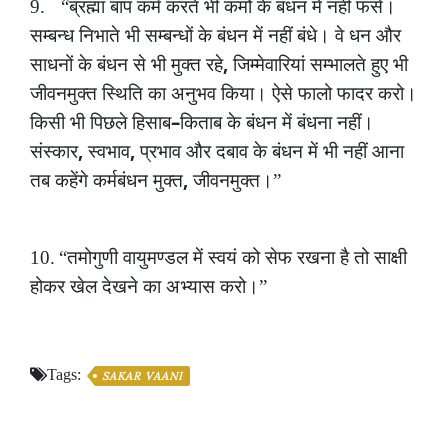
9.
“ब्रह्मा
बाप
कर्म
करते
भी
कर्मो
के
बंधन
में
नहीं
फंसे।
सम्बन्ध
निभाते
भी
सम्बन्धों
के
बंधन
में
नहीं
बंधे।
वे
धन
और
,
साधनों
के
बंधन
से
भी
मुक्त
रहे
जिम्मेवारियां
सम्भालते
हुए
भी
जीवनमुक्त
स्थिति
का
अनुभव
किया।
ऐसे
फालो
फादर
करो।
–
किसी
भी
पिछले
हिसाब
किताब
के
बंधन
में
बंधना
नहीं।
,
,
संस्कार
स्वभाव
प्रभाव
और
दबाव
के
बंधन
में
भी
नहीं
आना
,
तब
कहेंगे
कर्मबंधन
मुक्त
जीवनमुक्त।”
10.
“तमोगुणी
वायुमण्डल
में
स्वयं
को
सेफ
रखना
है
तो
साक्षी
होकर
खेल
देखने
का
अभ्यास
करो।”
Tags:
SAKAR VAANI