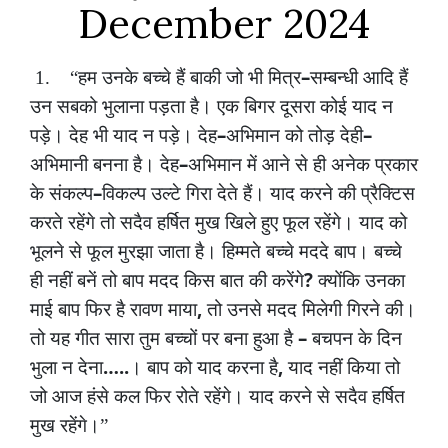
December 2024
–
1.
“हम
उनके
बच्चे
हैं
बाकी
जो
भी
मित्र
सम्बन्धी
आदि
हैं
उन
सबको
भुलाना
पड़ता
है।
एक
बिगर
दूसरा
कोई
याद
न
–
–
पड़े।
देह
भी
याद
न
पड़े।
देह
अभिमान
को
तोड़
देही
–
अभिमानी
बनना
है।
देह
अभिमान
में
आने
से
ही
अनेक
प्रकार
–
के
संकल्प
विकल्प
उल्टे
गिरा
देते
हैं।
याद
करने
की
प्रैक्टिस
करते
रहेंगे
तो
सदैव
हर्षित
मुख
खिले
हुए
फूल
रहेंगे।
याद
को
भूलने
से
फूल
मुरझा
जाता
है।
हिम्मते
बच्चे
मददे
बाप।
बच्चे
?
ही
नहीं
बनें
तो
बाप
मदद
किस
बात
की
करेंगे
क्योंकि
उनका
,
माई
बाप
फिर
है
रावण
माया
तो
उनसे
मदद
मिलेगी
गिरने
की।
–
तो
यह
गीत
सारा
तुम
बच्चों
पर
बना
हुआ
है
बचपन
के
दिन
…..
,
भुला
न
देना
।
बाप
को
याद
करना
है
याद
नहीं
किया
तो
जो
आज
हंसे
कल
फिर
रोते
रहेंगे।
याद
करने
से
सदैव
हर्षित
मुख
रहेंगे।”