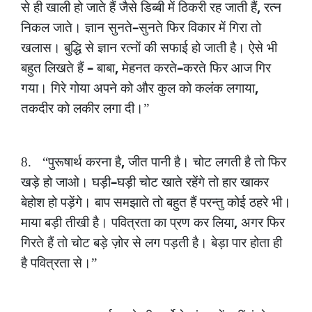
,
से
ही
खाली
हो
जाते
हैं
जैसे
डिब्बी
में
ठिकरी
रह
जाती
हैं
रत्न
–
निकल
जाते।
ज्ञान
सुनते
सुनते
फिर
विकार
में
गिरा
तो
खलास।
बुद्धि
से
ज्ञान
रत्नों
की
सफाई
हो
जाती
है।
ऐसे
भी
–
,
–
बहुत
लिखते
हैं
बाबा
मेहनत
करते
करते
फिर
आज
गिर
,
गया।
गिरे
गोया
अपने
को
और
कुल
को
कलंक
लगाया
तकदीर
को
लकीर
लगा
दी।”
,
8.
“पुरूषार्थ
करना
है
जीत
पानी
है।
चोट
लगती
है
तो
फिर
–
खड़े
हो
जाओ।
घड़ी
घड़ी
चोट
खाते
रहेंगे
तो
हार
खाकर
बेहोश
हो
पड़ेंगे।
बाप
समझाते
तो
बहुत
हैं
परन्तु
कोई
ठहरे
भी।
,
माया
बड़ी
तीखी
है।
पवित्रता
का
प्रण
कर
लिया
अगर
फिर
गिरते
हैं
तो
चोट
बड़े
ज़ोर
से
लग
पड़ती
है।
बेड़ा
पार
होता
ही
है
पवित्रता
से।”