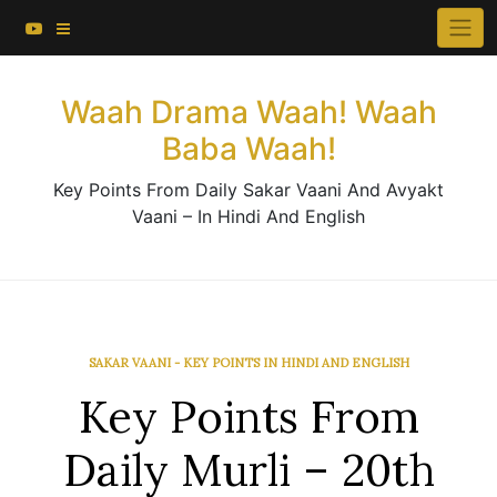
About This Website
Skip
×
to
Contact Us
content
Waah Drama Waah! Waah
Baba Waah!
Key Points From Daily Sakar Vaani And Avyakt
Vaani – In Hindi And English
SAKAR VAANI - KEY POINTS IN HINDI AND ENGLISH
Key Points From
Daily Murli – 20th