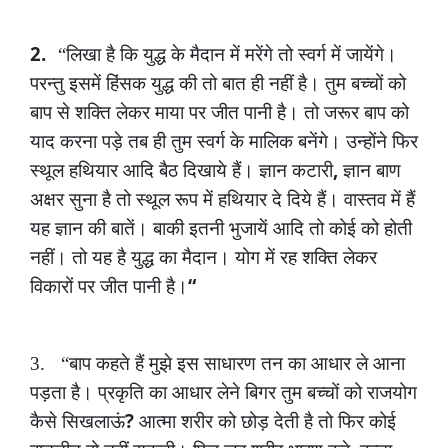
2.
“लिखा
है
कि
युद्ध
के
मैदान
में
मरेंगे
तो
स्वर्ग
में
जायेंगे।
परन्तु
इसमें
हिंसक
युद्ध
की
तो
बात
ही
नहीं
है।
तुम
बच्चों
को
बाप
से
शक्ति
लेकर
माया
पर
जीत
पानी
है।
तो
जरूर
बाप
को
याद
करना
पड़े
तब
ही
तुम
स्वर्ग
के
मालिक
बनेंगे।
उन्होंने
फिर
,
स्थूल
हथियार
आदि
बैठ
दिखाये
हैं।
ज्ञान
कटारी
ज्ञान
बाण
अक्षर
सुना
है
तो
स्थूल
रूप
में
हथियार
दे
दिये
हैं।
वास्तव
में
हैं
यह
ज्ञान
की
बातें।
बाकी
इतनी
भुजायें
आदि
तो
कोई
को
होती
नहीं।
तो
यह
है
युद्ध
का
मैदान।
योग
में
रह
शक्ति
लेकर
“
विकारों
पर
जीत
पानी
है।
3.
“बाप
कहते
हैं
मुझे
इस
साधारण
तन
का
आधार
ले
आना
पड़ता
है।
प्रकृति
का
आधार
लेने
बिगर
तुम
बच्चों
को
राजयोग
?
कैसे
सिखलाऊं
आत्मा
शरीर
को
छोड़
देती
है
तो
फिर
कोई