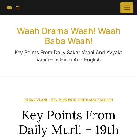
About This Website
Skip
×
to
Contact Us
content
Waah Drama Waah! Waah
Baba Waah!
Key Points From Daily Sakar Vaani And Avyakt
Vaani – In Hindi And English
SAKAR VAANI - KEY POINTS IN HINDI AND ENGLISH
Key Points From
Daily Murli – 19th