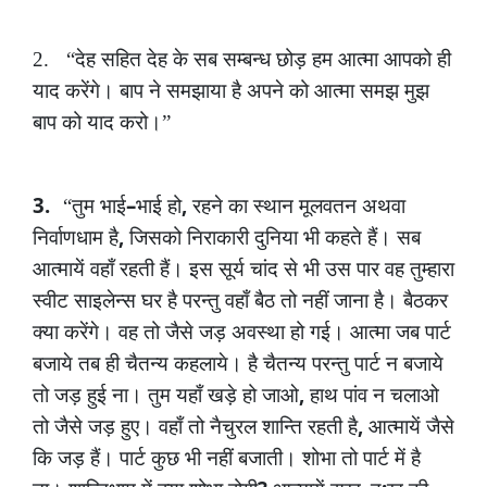
2.
“देह
सहित
देह
के
सब
सम्बन्ध
छोड़
हम
आत्मा
आपको
ही
याद
करेंगे।
बाप
ने
समझाया
है
अपने
को
आत्मा
समझ
मुझ
बाप
को
याद
करो।”
3.
–
,
“तुम
भाई
भाई
हो
रहने
का
स्थान
मूलवतन
अथवा
,
निर्वाणधाम
है
जिसको
निराकारी
दुनिया
भी
कहते
हैं।
सब
आत्मायें
वहाँ
रहती
हैं।
इस
सूर्य
चांद
से
भी
उस
पार
वह
तुम्हारा
स्वीट
साइलेन्स
घर
है
परन्तु
वहाँ
बैठ
तो
नहीं
जाना
है।
बैठकर
क्या
करेंगे।
वह
तो
जैसे
जड़
अवस्था
हो
गई।
आत्मा
जब
पार्ट
बजाये
तब
ही
चैतन्य
कहलाये।
है
चैतन्य
परन्तु
पार्ट
न
बजाये
,
तो
जड़
हुई
ना।
तुम
यहाँ
खड़े
हो
जाओ
हाथ
पांव
न
चलाओ
,
तो
जैसे
जड़
हुए।
वहाँ
तो
नैचुरल
शान्ति
रहती
है
आत्मायें
जैसे
कि
जड़
हैं।
पार्ट
कुछ
भी
नहीं
बजाती।
शोभा
तो
पार्ट
में
है