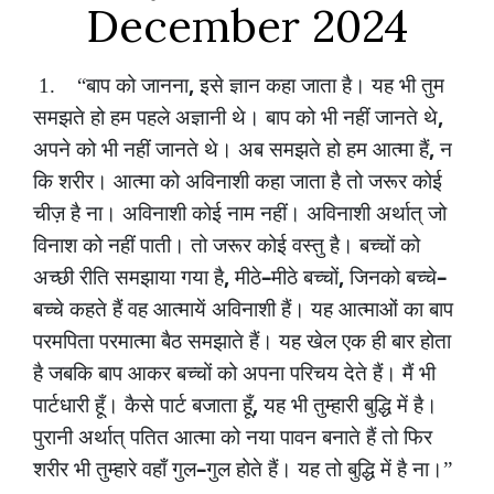
December 2024
,
1.
“बाप
को
जानना
इसे
ज्ञान
कहा
जाता
है।
यह
भी
तुम
,
समझते
हो
हम
पहले
अज्ञानी
थे।
बाप
को
भी
नहीं
जानते
थे
,
अपने
को
भी
नहीं
जानते
थे।
अब
समझते
हो
हम
आत्मा
हैं
न
कि
शरीर।
आत्मा
को
अविनाशी
कहा
जाता
है
तो
जरूर
कोई
चीज़
है
ना।
अविनाशी
कोई
नाम
नहीं।
अविनाशी
अर्थात्
जो
विनाश
को
नहीं
पाती।
तो
जरूर
कोई
वस्तु
है।
बच्चों
को
,
–
,
–
अच्छी
रीति
समझाया
गया
है
मीठे
मीठे
बच्चों
जिनको
बच्चे
बच्चे
कहते
हैं
वह
आत्मायें
अविनाशी
हैं।
यह
आत्माओं
का
बाप
परमपिता
परमात्मा
बैठ
समझाते
हैं।
यह
खेल
एक
ही
बार
होता
है
जबकि
बाप
आकर
बच्चों
को
अपना
परिचय
देते
हैं।
मैं
भी
,
पार्टधारी
हूँ।
कैसे
पार्ट
बजाता
हूँ
यह
भी
तुम्हारी
बुद्धि
में
है।
पुरानी
अर्थात्
पतित
आत्मा
को
नया
पावन
बनाते
हैं
तो
फिर
–
शरीर
भी
तुम्हारे
वहाँ
गुल
गुल
होते
हैं।
यह
तो
बुद्धि
में
है
ना।”