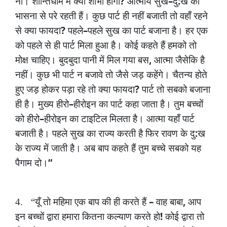
?
–
:
ना।
शान्तिधाम
में
क्या
शोभा
होगी
आत्मायें
सुख
दु
ख
की
भासना
से
परे
रहती
हैं।
कुछ
पार्ट
ही
नहीं
बजाती
तो
वहाँ
रहने
?
–
से
क्या
फायदा
पहले
पहले
सुख
का
पार्ट
बजाना
है।
हर
एक
को
पहले
से
ही
पार्ट
मिला
हुआ
है।
कोई
कहते
हैं
हमको
तो
,
मोक्ष
चाहिए।
बुदबुदा
पानी
में
मिल
गया
बस
आत्मा
जैसेकि
है
नहीं।
कुछ
भी
पार्ट
न
बजावे
तो
जैसे
जड़
कहेंगे।
चैतन्य
होते
?
हुए
जड़
होकर
पड़ा
रहे
तो
क्या
फायदा
पार्ट
तो
सबको
बजाना
–
ही
है।
मुख्य
हीरो
हीरोइन
का
पार्ट
कहा
जाता
है।
तुम
बच्चों
–
को
हीरो
हीरोइन
का
टाइटिल
मिलता
है।
आत्मा
यहाँ
पार्ट
:
बजाती
है।
पहले
सुख
का
राज्य
करती
है
फिर
रावण
के
दु
ख
के
राज्य
में
जाती
है।
अब
बाप
कहते
हैं
तुम
बच्चे
सबको
यह
“
पैगाम
दो।
–
,
4.
“यूँ
तो
महिमा
एक
बाप
की
ही
करते
हैं
वाह
बाबा
आप
!
इन
बच्चों
द्वारा
हमारा
कितना
कल्याण
करते
हो
कोई
द्वारा
तो