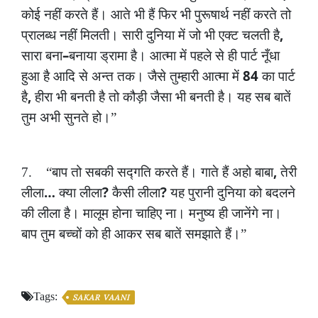
कोई
नहीं
करते
हैं।
आते
भी
हैं
फिर
भी
पुरूषार्थ
नहीं
करते
तो
,
प्रालब्ध
नहीं
मिलती।
सारी
दुनिया
में
जो
भी
एक्ट
चलती
है
–
सारा
बना
बनाया
ड्रामा
है।
आत्मा
में
पहले
से
ही
पार्ट
नूँधा
84
हुआ
है
आदि
से
अन्त
तक।
जैसे
तुम्हारी
आत्मा
में
का
पार्ट
,
है
हीरा
भी
बनती
है
तो
कौड़ी
जैसा
भी
बनती
है।
यह
सब
बातें
तुम
अभी
सुनते
हो।”
,
7.
“बाप
तो
सबकी
सद्गति
करते
हैं।
गाते
हैं
अहो
बाबा
तेरी
…
?
?
लीला
क्या
लीला
कैसी
लीला
यह
पुरानी
दुनिया
को
बदलने
की
लीला
है।
मालूम
होना
चाहिए
ना।
मनुष्य
ही
जानेंगे
ना।
बाप
तुम
बच्चों
को
ही
आकर
सब
बातें
समझाते
हैं।”
Tags:
SAKAR VAANI