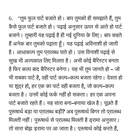
,
6.
“तुम
फुल
पार्ट
बजाते
हो।
बाप
तुमको
ही
समझाते
हैं
तुम
कैसे
फुल
पार्ट
बजाते
हो।
पढ़ाई
अनुसार
ऊपर
से
आते
हो
पार्ट
बजाने।
तुम्हारी
यह
पढ़ाई
है
ही
नई
दुनिया
के
लिए।
बाप
कहते
हैं
अनेक
बार
तुमको
पढ़ाता
हूँ।
यह
पढ़ाई
अविनाशी
हो
जाती
है।
आधाकल्प
तुम
प्रालब्ध
पाते
हो।
उस
विनाशी
पढ़ाई
से
सुख
भी
अल्पकाल
लिए
मिलता
है।
अभी
कोई
बैरिस्टर
बनता
–
है
फिर
कल्प
बाद
बैरिस्टर
बनेगा।
यह
भी
तुम
जानते
हो
जो
,
–
भी
सबका
पार्ट
है
वही
पार्ट
कल्प
कल्प
बजता
रहेगा।
देवता
हो
,
,
–
या
शूद्र
हो
हर
एक
का
पार्ट
वही
बजता
है
जो
कल्प
कल्प
बजता
है।
उनमें
कोई
फर्क
नहीं
हो
सकता।
हर
एक
अपना
–
पार्ट
बजाते
रहते
हैं।
यह
सारा
बना
बनाया
खेल
है।
पूछते
हैं
?
पुरूषार्थ
बड़ा
या
प्रालब्ध
बड़ी
अब
पुरूषार्थ
बिगर
तो
प्रालब्ध
मिलती
नहीं।
पुरूषार्थ
से
प्रालब्ध
मिलती
है
ड्रामा
अनुसार।
,
तो
सारा
बोझ
ड्रामा
पर
आ
जाता
है।
पुरूषार्थ
कोई
करते
हैं