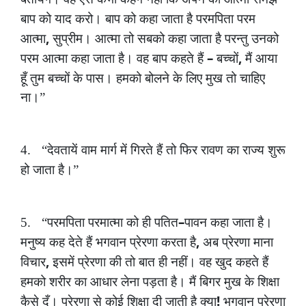
बाप
को
याद
करो।
बाप
को
कहा
जाता
है
परमपिता
परम
,
आत्मा
सुप्रीम।
आत्मा
तो
सबको
कहा
जाता
है
परन्तु
उनको
–
,
परम
आत्मा
कहा
जाता
है।
वह
बाप
कहते
हैं
बच्चों
मैं
आया
हूँ
तुम
बच्चों
के
पास।
हमको
बोलने
के
लिए
मुख
तो
चाहिए
ना।”
4.
“देवतायें
वाम
मार्ग
में
गिरते
हैं
तो
फिर
रावण
का
राज्य
शुरू
हो
जाता
है।”
–
5.
“परमपिता
परमात्मा
को
ही
पतित
पावन
कहा
जाता
है।
,
मनुष्य
कह
देते
हैं
भगवान
प्रेरणा
करता
है
अब
प्रेरणा
माना
,
विचार
इसमें
प्रेरणा
की
तो
बात
ही
नहीं।
वह
खुद
कहते
हैं
हमको
शरीर
का
आधार
लेना
पड़ता
है।
मैं
बिगर
मुख
के
शिक्षा
!
कैसे
दूँ।
प्रेरणा
से
कोई
शिक्षा
दी
जाती
है
क्या
भगवान
प्रेरणा