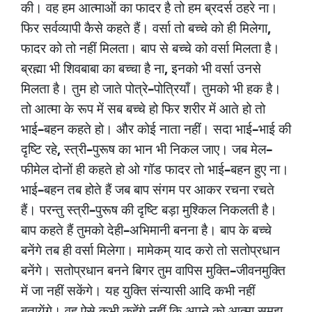
की।
वह
हम
आत्माओं
का
फादर
है
तो
हम
ब्रदर्स
ठहरे
ना।
,
फिर
सर्वव्यापी
कैसे
कहते
हैं।
वर्सा
तो
बच्चे
को
ही
मिलेगा
फादर
को
तो
नहीं
मिलता।
बाप
से
बच्चे
को
वर्सा
मिलता
है।
,
ब्रह्मा
भी
शिवबाबा
का
बच्चा
है
ना
इनको
भी
वर्सा
उनसे
–
मिलता
है।
तुम
हो
जाते
पोत्रे
पोत्रियाँ।
तुमको
भी
हक
है।
तो
आत्मा
के
रूप
में
सब
बच्चे
हो
फिर
शरीर
में
आते
हो
तो
–
–
भाई
बहन
कहते
हो।
और
कोई
नाता
नहीं।
सदा
भाई
भाई
की
,
–
–
दृष्टि
रहे
स्त्री
पुरूष
का
भान
भी
निकल
जाए।
जब
मेल
–
फीमेल
दोनों
ही
कहते
हो
ओ
गॉड
फादर
तो
भाई
बहन
हुए
ना।
–
भाई
बहन
तब
होते
हैं
जब
बाप
संगम
पर
आकर
रचना
रचते
–
हैं।
परन्तु
स्त्री
पुरूष
की
दृष्टि
बड़ा
मुश्किल
निकलती
है।
–
बाप
कहते
हैं
तुमको
देही
अभिमानी
बनना
है।
बाप
के
बच्चे
बनेंगे
तब
ही
वर्सा
मिलेगा।
मामेकम्
याद
करो
तो
सतोप्रधान
–
बनेंगे।
सतोप्रधान
बनने
बिगर
तुम
वापिस
मुक्ति
जीवनमुक्ति
में
जा
नहीं
सकेंगे।
यह
युक्ति
संन्यासी
आदि
कभी
नहीं
बतायेंगे।
वह
ऐसे
कभी
कहेंगे
नहीं
कि
अपने
को
आत्मा
समझ