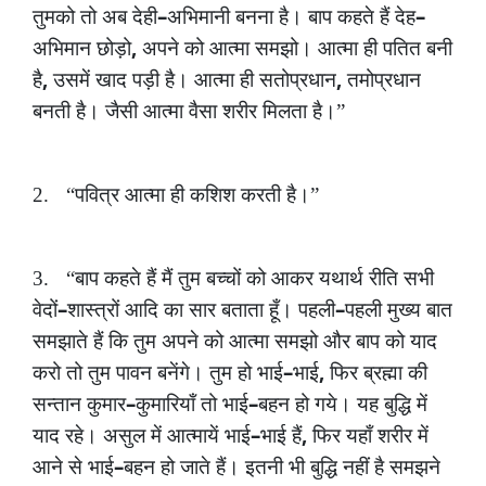
–
–
तुमको
तो
अब
देही
अभिमानी
बनना
है।
बाप
कहते
हैं
देह
,
अभिमान
छोड़ो
अपने
को
आत्मा
समझो।
आत्मा
ही
पतित
बनी
,
,
है
उसमें
खाद
पड़ी
है।
आत्मा
ही
सतोप्रधान
तमोप्रधान
बनती
है।
जैसी
आत्मा
वैसा
शरीर
मिलता
है।”
2.
“पवित्र
आत्मा
ही
कशिश
करती
है।”
3.
“बाप
कहते
हैं
मैं
तुम
बच्चों
को
आकर
यथार्थ
रीति
सभी
–
–
वेदों
शास्त्रों
आदि
का
सार
बताता
हूँ।
पहली
पहली
मुख्य
बात
समझाते
हैं
कि
तुम
अपने
को
आत्मा
समझो
और
बाप
को
याद
–
,
करो
तो
तुम
पावन
बनेंगे।
तुम
हो
भाई
भाई
फिर
ब्रह्मा
की
–
–
सन्तान
कुमार
कुमारियाँ
तो
भाई
बहन
हो
गये।
यह
बुद्धि
में
–
,
याद
रहे।
असुल
में
आत्मायें
भाई
भाई
हैं
फिर
यहाँ
शरीर
में
–
आने
से
भाई
बहन
हो
जाते
हैं।
इतनी
भी
बुद्धि
नहीं
है
समझने