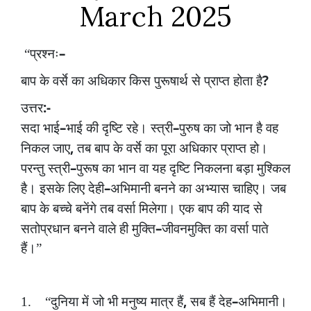
March 2025
–
“प्रश्नः
?
बाप
के
वर्से
का
अधिकार
किस
पुरूषार्थ
से
प्राप्त
होता
है
:-
उत्तर
–
–
सदा
भाई
भाई
की
दृष्टि
रहे।
स्त्री
पुरुष
का
जो
भान
है
वह
,
निकल
जाए
तब
बाप
के
वर्से
का
पूरा
अधिकार
प्राप्त
हो।
–
परन्तु
स्त्री
पुरूष
का
भान
वा
यह
दृष्टि
निकलना
बड़ा
मुश्किल
–
है।
इसके
लिए
देही
अभिमानी
बनने
का
अभ्यास
चाहिए।
जब
बाप
के
बच्चे
बनेंगे
तब
वर्सा
मिलेगा।
एक
बाप
की
याद
से
–
सतोप्रधान
बनने
वाले
ही
मुक्ति
जीवनमुक्ति
का
वर्सा
पाते
हैं।”
,
–
1.
“दुनिया
में
जो
भी
मनुष्य
मात्र
हैं
सब
हैं
देह
अभिमानी।