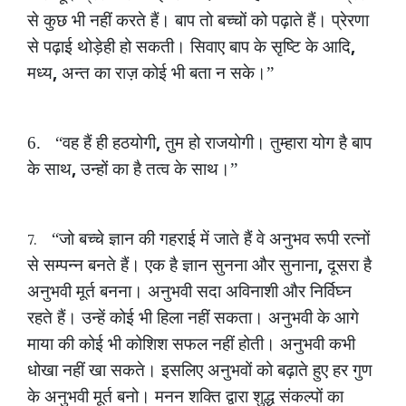
से
कुछ
भी
नहीं
करते
हैं।
बाप
तो
बच्चों
को
पढ़ाते
हैं।
प्रेरणा
,
से
पढ़ाई
थोड़ेही
हो
सकती।
सिवाए
बाप
के
सृष्टि
के
आदि
,
मध्य
अन्त
का
राज़
कोई
भी
बता
न
सके।”
,
6.
“वह
हैं
ही
हठयोगी
तुम
हो
राजयोगी।
तुम्हारा
योग
है
बाप
,
के
साथ
उन्हों
का
है
तत्व
के
साथ।”
“जो
बच्चे
ज्ञान
की
गहराई
में
जाते
हैं
वे
अनुभव
रूपी
रत्नों
7.
,
से
सम्पन्न
बनते
हैं।
एक
है
ज्ञान
सुनना
और
सुनाना
दूसरा
है
अनुभवी
मूर्त
बनना।
अनुभवी
सदा
अविनाशी
और
निर्विघ्न
रहते
हैं।
उन्हें
कोई
भी
हिला
नहीं
सकता।
अनुभवी
के
आगे
माया
की
कोई
भी
कोशिश
सफल
नहीं
होती।
अनुभवी
कभी
धोखा
नहीं
खा
सकते।
इसलिए
अनुभवों
को
बढ़ाते
हुए
हर
गुण
के
अनुभवी
मूर्त
बनो।
मनन
शक्ति
द्वारा
शुद्ध
संकल्पों
का