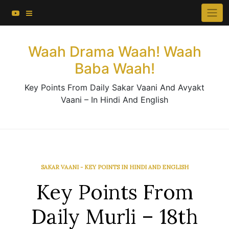
About This Website
Skip
×
to
Contact Us
content
Waah Drama Waah! Waah
Baba Waah!
Key Points From Daily Sakar Vaani And Avyakt
Vaani – In Hindi And English
SAKAR VAANI - KEY POINTS IN HINDI AND ENGLISH
Key Points From
Daily Murli – 18th