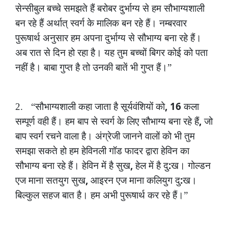
सेन्सीबुल
बच्चे
समझते
हैं
बरोबर
दुर्भाग्य
से
हम
सौभाग्यशाली
बन
रहे
हैं
अर्थात्
स्वर्ग
के
मालिक
बन
रहे
हैं।
नम्बरवार
पुरूषार्थ
अनुसार
हम
अपना
दुर्भाग्य
से
सौभाग्य
बना
रहे
हैं।
अब
रात
से
दिन
हो
रहा
है।
यह
तुम
बच्चों
बिगर
कोई
को
पता
नहीं
है।
बाबा
गुप्त
है
तो
उनकी
बातें
भी
गुप्त
हैं।”
, 16
2.
“सौभाग्यशाली
कहा
जाता
है
सूर्यवंशियों
को
कला
,
सम्पूर्ण
वही
हैं।
हम
बाप
से
स्वर्ग
के
लिए
सौभाग्य
बना
रहे
हैं
जो
बाप
स्वर्ग
रचने
वाला
है।
अंग्रेजी
जानने
वालों
को
भी
तुम
समझा
सकते
हो
हम
हेविनली
गॉड
फादर
द्वारा
हेविन
का
,
:
सौभाग्य
बना
रहे
हैं।
हेविन
में
है
सुख
हेल
में
है
दु
ख।
गोल्डन
,
:
एज
माना
सतयुग
सुख
आइरन
एज
माना
कलियुग
दु
ख।
बिल्कुल
सहज
बात
है।
हम
अभी
पुरूषार्थ
कर
रहे
हैं।”