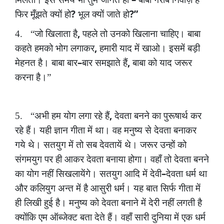
?
?”
फिर
मूँझते
क्यों
हो
भूल
क्यों
जाते
हो
,
4.
“जो
खिलाता
है
पहले
तो
उनको
खिलाना
चाहिए।
बाबा
,
कहते
हमको
भोग
लगाकर
हमारी
याद
में
खाओ।
इसमें
बड़ी
–
,
मेहनत
है।
बाबा
बार
बार
समझाते
हैं
बाबा
को
याद
जरूर
करना
है।”
,
5.
“अभी
हम
योग
लगा
रहे
हैं
देवता
बनने
का
पुरूषार्थ
कर
रहे
हैं।
यही
ज्ञान
गीता
में
था।
वह
मनुष्य
से
देवता
बनाकर
गये
थे।
सतयुग
में
तो
सब
देवतायें
थे।
जरूर
उन्हों
को
संगमयुग
पर
ही
आकर
देवता
बनाया
होगा।
वहाँ
तो
देवता
बनने
–
का
योग
नहीं
सिखलायेंगे।
सतयुग
आदि
में
देवी
देवता
धर्म
था
और
कलियुग
अन्त
में
है
आसुरी
धर्म।
यह
बात
सिर्फ
गीता
में
ही
लिखी
हुई
है।
मनुष्य
को
देवता
बनाने
में
देरी
नहीं
लगती
है
क्योंकि
एम
ऑब्जेक्ट
बता
देते
हैं।
वहाँ
सारी
दुनिया
में
एक
धर्म