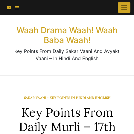
About This Website
Skip
×
to
Contact Us
content
Waah Drama Waah! Waah
Baba Waah!
Key Points From Daily Sakar Vaani And Avyakt
Vaani – In Hindi And English
SAKAR VAANI - KEY POINTS IN HINDI AND ENGLISH
Key Points From
Daily Murli – 17th