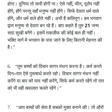
,
,
होगा।
दुनिया
तो
सारी
होगी
ना।
ऐसे
नहीं
चीन
यूरोप
नहीं
,
होंगे
होंगे
परन्तु
वहाँ
मनुष्य
नहीं
होंगे।
सिर्फ
देवता
धर्म
वाले
,
होंगे
और
धर्म
वाले
होते
नहीं।
अभी
है
कलियुग।
हम
भगवान
21
द्वारा
मनुष्य
से
देवता
बन
रहे
हैं।
बाप
कहते
हैं
तुम
जन्म
सदा
सुखी
बनेंगे।
इसमें
तकलीफ
की
कोई
बात
ही
नहीं।
भक्ति
मार्ग
में
भगवान
के
पास
जाने
के
लिए
कितनी
मेहनत
की
है।”
6.
“तुम
बच्चों
को
विचार
सागर
मंथन
करना
है।
कर्म
करते
–
दिन
रात
ऐसे
पुरूषार्थ
करते
रहो।
विचार
सागर
मंथन
नहीं
,
करेंगे
या
बाप
को
याद
नहीं
करेंगे
सिर्फ
कर्म
करते
रहेंगे
तो
रात
को
भी
वही
ख्यालात
चलते
रहेंगे।”
7.
“आप
बच्चों
की
सेवा
है
सबको
मुक्त
बनाने
की।
तो
औरों