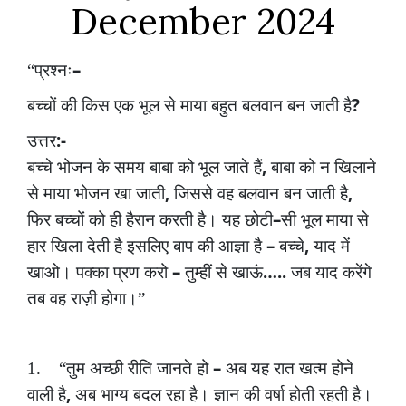
December 2024
–
“प्रश्नः
?
बच्चों
की
किस
एक
भूल
से
माया
बहुत
बलवान
बन
जाती
है
:-
उत्तर
,
बच्चे
भोजन
के
समय
बाबा
को
भूल
जाते
हैं
बाबा
को
न
खिलाने
,
,
से
माया
भोजन
खा
जाती
जिससे
वह
बलवान
बन
जाती
है
–
फिर
बच्चों
को
ही
हैरान
करती
है।
यह
छोटी
सी
भूल
माया
से
–
,
हार
खिला
देती
है
इसलिए
बाप
की
आज्ञा
है
बच्चे
याद
में
–
…..
खाओ।
पक्का
प्रण
करो
तुम्हीं
से
खाऊं
जब
याद
करेंगे
तब
वह
राज़ी
होगा।”
–
1.
“तुम
अच्छी
रीति
जानते
हो
अब
यह
रात
खत्म
होने
,
वाली
है
अब
भाग्य
बदल
रहा
है।
ज्ञान
की
वर्षा
होती
रहती
है।