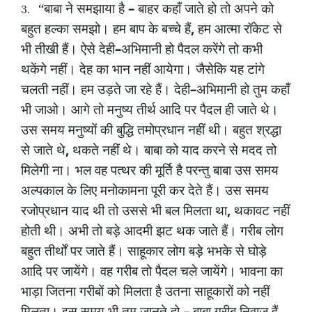
–
“बाबा
ने
समझाया
है
बाहर
कहाँ
जाते
हो
तो
अपने
को
3.
,
बहुत
हल्का
समझो।
हम
बाप
के
बच्चे
हैं
हम
आत्मा
रॉकेट
से
–
भी
तीखी
हैं।
ऐसे
देही
अभिमानी
हो
पैदल
करेंगे
तो
कभी
थकेंगे
नहीं।
देह
का
भान
नहीं
आयेगा।
जैसेकि
यह
टांगे
–
चलती
नहीं।
हम
उड़ते
जा
रहे
हैं।
देही
अभिमानी
हो
तुम
कहाँ
भी
जाओ।
आगे
तो
मनुष्य
तीर्थ
आदि
पर
पैदल
ही
जाते
थे।
उस
समय
मनुष्यों
की
बुद्धि
तमोप्रधान
नहीं
थी।
बहुत
श्रद्धा
,
से
जाते
थे
थकते
नहीं
थे।
बाबा
को
याद
करने
से
मदद
तो
मिलेगी
ना।
भल
वह
पत्थर
की
मूर्ति
है
परन्तु
बाबा
उस
समय
अल्पकाल
के
लिए
मनोकामना
पूरी
कर
देते
हैं।
उस
समय
,
रजोप्रधान
याद
थी
तो
उससे
भी
बल
मिलता
था
थकावट
नहीं
होती
थी।
अभी
तो
बड़े
आदमी
झट
थक
जाते
हैं।
गरीब
लोग
बहुत
तीर्थों
पर
जाते
हैं।
साहूकार
लोग
बड़े
भभके
से
घोड़े
आदि
पर
जायेंगे।
वह
गरीब
तो
पैदल
चले
जायेंगे।
भावना
का
भाड़ा
जितना
गरीबों
को
मिलता
है
उतना
साहूकारों
को
नहीं
–
मिलता।
इस
समय
भी
तुम
जानते
हो
बाबा
गरीब
निवाज़
हैं