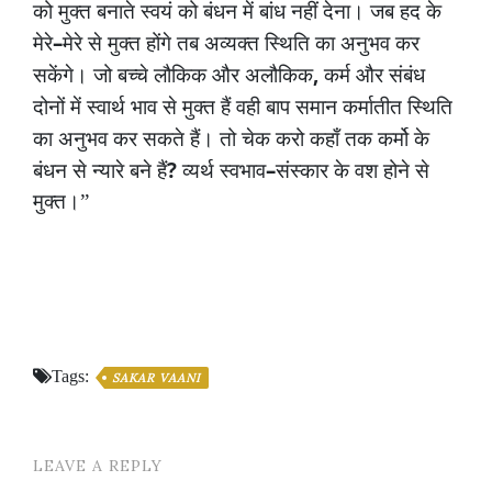
को
मुक्त
बनाते
स्वयं
को
बंधन
में
बांध
नहीं
देना।
जब
हद
के
–
मेरे
मेरे
से
मुक्त
होंगे
तब
अव्यक्त
स्थिति
का
अनुभव
कर
,
सकेंगे।
जो
बच्चे
लौकिक
और
अलौकिक
कर्म
और
संबंध
दोनों
में
स्वार्थ
भाव
से
मुक्त
हैं
वही
बाप
समान
कर्मातीत
स्थिति
का
अनुभव
कर
सकते
हैं।
तो
चेक
करो
कहाँ
तक
कर्मो
के
?
–
बंधन
से
न्यारे
बने
हैं
व्यर्थ
स्वभाव
संस्कार
के
वश
होने
से
मुक्त।”
Tags:
SAKAR VAANI
LEAVE A REPLY