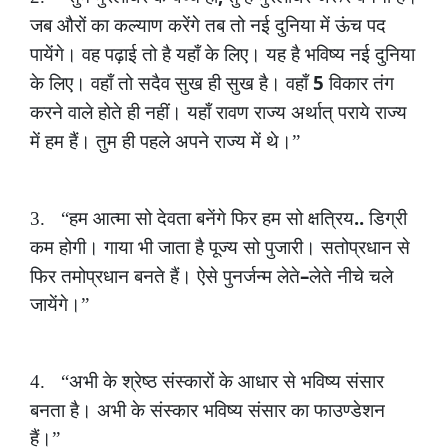
जब
औरों
का
कल्याण
करेंगे
तब
तो
नई
दुनिया
में
ऊंच
पद
पायेंगे।
वह
पढ़ाई
तो
है
यहाँ
के
लिए।
यह
है
भविष्य
नई
दुनिया
5
के
लिए।
वहाँ
तो
सदैव
सुख
ही
सुख
है।
वहाँ
विकार
तंग
करने
वाले
होते
ही
नहीं।
यहाँ
रावण
राज्य
अर्थात्
पराये
राज्य
में
हम
हैं।
तुम
ही
पहले
अपने
राज्य
में
थे।”
..
3.
“हम
आत्मा
सो
देवता
बनेंगे
फिर
हम
सो
क्षत्रिय
डिग्री
कम
होगी।
गाया
भी
जाता
है
पूज्य
सो
पुजारी।
सतोप्रधान
से
–
फिर
तमोप्रधान
बनते
हैं।
ऐसे
पुनर्जन्म
लेते
लेते
नीचे
चले
जायेंगे।”
4.
“अभी
के
श्रेष्ठ
संस्कारों
के
आधार
से
भविष्य
संसार
बनता
है।
अभी
के
संस्कार
भविष्य
संसार
का
फाउण्डेशन
हैं।”