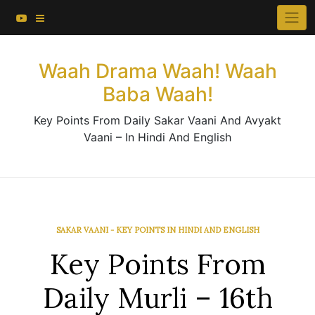
About This Website
Skip
×
to
Contact Us
content
Waah Drama Waah! Waah
Baba Waah!
Key Points From Daily Sakar Vaani And Avyakt
Vaani – In Hindi And English
SAKAR VAANI - KEY POINTS IN HINDI AND ENGLISH
Key Points From
Daily Murli – 16th