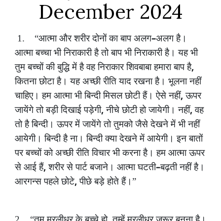
December 2024
–
1.
“आत्मा
और
शरीर
दोनों
का
बाप
अलग
अलग
है।
आत्मा
बच्चा
भी
निराकारी
है
तो
बाप
भी
निराकारी
है।
यह
भी
,
तुम
बच्चों
की
बुद्धि
में
है
वह
निराकार
शिवबाबा
हमारा
बाप
है
कितना
छोटा
है।
यह
अच्छी
रीति
याद
रखना
है।
भूलना
नहीं
,
चाहिए।
हम
आत्मा
भी
बिन्दी
मिसल
छोटी
हैं।
ऐसे
नहीं
ऊपर
,
,
जायेंगे
तो
बड़ी
दिखाई
पड़ेगी
नीचे
छोटी
हो
जायेगी।
नहीं
वह
तो
है
बिन्दी।
ऊपर
में
जायेंगे
तो
तुमको
जैसे
देखने
में
भी
नहीं
आयेगी।
बिन्दी
है
ना।
बिन्दी
क्या
देखने
में
आयेगी।
इन
बातों
पर
बच्चों
को
अच्छी
रीति
विचार
भी
करना
है।
हम
आत्मा
ऊपर
,
–
से
आई
हैं
शरीर
से
पार्ट
बजाने।
आत्मा
घटती
बढ़ती
नहीं
है।
,
आरगन्स
पहले
छोटे
पीछे
बड़े
होते
हैं।”
,
2.
“तुम
मुरलीधर
के
बच्चे
हो
तुम्हें
मुरलीधर
जरूर
बनना
है।