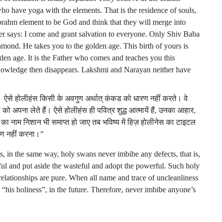
ho have yoga with the elements. That is the residence of souls,
rahm element to be God and think that they will merge into
er says: I come and grant salvation to everyone. Only Shiv Baba
iamond. He takes you to the golden age. This birth of yours is
lden age. It is the Father who comes and teaches you this
owledge then disappears. Lakshmi and Narayan neither have
ैं। ऐसे होलीहंस किसी के अवगुण अर्थात् कंकड को धारण नहीं करते। वे
थ को अपना लेते हैं। ऐसे होलीहंस ही पवित्र शुद्ध आत्मायें हैं, उनका आहार,
ता का नाम निशान भी समाप्त हो जाए तब भविष्य में हिज़ होलीनेस का टाइटल
रण नहीं करना।”
ls, in the same way, holy swans never imbibe any defects, that is,
ul and put aside the wasteful and adopt the powerful. Such holy
 relationships are pure. When all name and trace of uncleanliness
f, “his holiness”, in the future. Therefore, never imbibe anyone’s