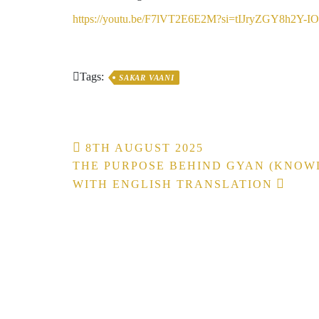
https://youtu.be/F7lVT2E6E2M?si=tIJryZGY8h2Y-I
Tags:
SAKAR VAANI
Post
8TH AUGUST 2025
THE PURPOSE BEHIND GYAN (KNOWLE
navigation
WITH ENGLISH TRANSLATION