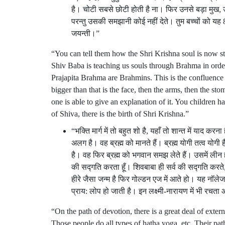
है। चोटी सबसे छोटी होती है ना। फिर उनसे बड़ा मुख, उनसे
परन्तु उसकी समझानी कोई नहीं देते। तुम बच्चों को यह 8
जयन्ती।”
“You can tell them how the Shri Krishna soul is now 
Shiv Baba is teaching us souls through Brahma in orde
Prajapita Brahma are Brahmins. This is the confluence a
bigger than that is the face, then the arms, then the s
one is able to give an explanation of it. You children hav
of Shiva, there is the birth of Shri Krishna.”
“भक्ति मार्ग में तो बहुत शो है, यहाँ तो शान्त में याद क
अलग है। वह ब्रह्म को मानते हैं। ब्रह्म योगी तत्व योगी
है। वह फिर ब्रह्म को भगवान समझ लेते हैं। उसमें लीन हो 
की सद्गति करता हूँ। शिवबाबा ही सर्व की सद्गति करते, त
हीरे जैसा जन्म है फिर गोल्डन एज में आते हो। यह नॉले
प्राय: लोप हो जाती है। इन लक्ष्मी-नारायण में भी रचत
“On the path of devotion, there is a great deal of exte
Those people do all types of hatha yoga, etc. Their path