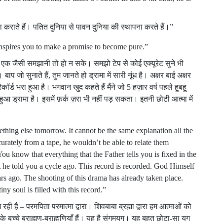
 कराते हैं। पतित दुनिया से पावन दुनिया की स्थापना करते हैं।”
 inspires you to make a promise to become pure.”
क जैसी समझानी तो हो न सके। समझो टेप से कोई एक्यूरेट सुने भी
। बाप जो सुनाते हैं, तुम जानते हो ड्रामा में सारी नूंध है। अक्षर बाई अक्षर
्ड भरा हुआ है। भगवान खुद कहते हैं मैंने जो 5 हज़ार वर्ष पहले हूबहू
हुआ ड्रामा है। इसमें फ़र्क ज़रा भी नहीं पड़ सकता। इतनी छोटी आत्मा में
thing else tomorrow. It cannot be the same explanation all the
curately from a tape, he wouldn’t be able to relate them
ou know that everything that the Father tells you is fixed in the
 he told you a cycle ago. This record is recorded. God Himself
ears ago. The shooting of this drama has already taken place.
iny soul is filled with this record.”
ी है – परमपिता परमात्मा द्वारा। शिवबाबा ब्रह्मा द्वारा हम आत्माओं को
मा के बच्चे ब्राह्मण-ब्राह्मणियाँ हैं। यह है संगमयुग। यह बहुत छोटा-सा युग