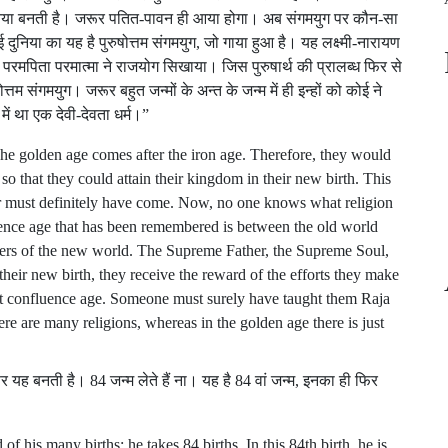
न दुनिया बनती है। जरूर पतित-पावन ही आया होगा। अब संगमयुग पर कौन-सा
 दुनिया का यह है पुरुषोत्तम संगमयुग, जो गाया हुआ है। यह लक्ष्मी-नारायण
ें परमपिता परमात्मा ने राजयोग सिखाया। जिस पुरुषार्थ की प्रालब्ध फिर से
त्तम संगमयुग। जरूर बहुत जन्मों के अन्त के जन्म में ही इन्हों को कोई ने
ें था एक देवी-देवता धर्म।”
The golden age comes after the iron age. Therefore, they would
 so that they could attain their kingdom in their new birth. This
er must definitely have come. Now, no one knows what religion
uence age that has been remembered is between the old world
ers of the new world. The Supreme Father, the Supreme Soul,
 their new birth, they receive the reward of the efforts they make
lent confluence age. Someone must surely have taught them Raja
here are many religions, whereas in the golden age there is just
 फिर यह बनती है। 84 जन्म लेते हैं ना। यह है 84 वां जन्म, इनका ही फिर
of his many births; he takes 84 births. In this 84th birth, he is