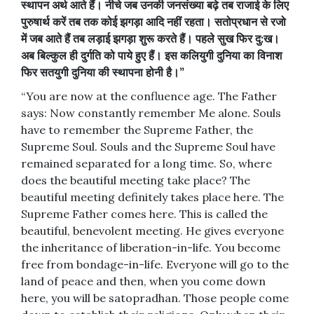
स्थापन
अर्थ
आते
हैं।
नीचे
जब
उनकी
जनसंख्या
बढ़े
तब
राजाई
के
लिए
पुरुषार्थ
करें
तब
तक
कोई
झगड़ा
आदि
नहीं
रहता।
सतोप्रधान
से
रजो
में
जब
आते
हैं
तब
लड़ाई
झगड़ा
शुरू
करते
हैं।
पहले
सुख
फिर
दु
:
ख।
अब
बिल्कुल
ही
दुर्गति
को
पाये
हुए
हैं।
इस
कलियुगी
दुनिया
का
विनाश
फिर
सतयुगी
दुनिया
की
स्थापना
होनी
है।
”
“You are now at the confluence age. The Father
says: Now constantly remember Me alone. Souls
have to remember the Supreme Father, the
Supreme Soul. Souls and the Supreme Soul have
remained separated for a long time. So, where
does the beautiful meeting take place? The
beautiful meeting definitely takes place here. The
Supreme Father comes here. This is called the
beautiful, benevolent meeting. He gives everyone
the inheritance of liberation-in-life. You become
free from bondage-in-life. Everyone will go to the
land of peace and then, when you come down
here, you will be satopradhan. Those people come