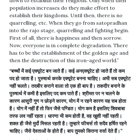
down to establish their religions. Only when their
population increases do they make effort to
establish their kingdoms. Until then, there is no
quarrelling, etc. When they go from satopradhan
into the rajo stage, quarrelling and fighting begin.
First of all, there is happiness and then sorrow.
Now, everyone is in complete degradation. There
has to be the establishment of the golden age and
then the destruction of this iron-aged world.”
“
बच्चों
में
कई
एक्यूरेट
बन
जाते
हैं।
कई
अनएक्यूरेट
हो
जाते
हैं
तो
कम
पद
हो
जाता
है।
पुरुषार्थ
करके
एक्यूरेट
बनना
चाहिए।
अभी
सब
एक्यूरेट
नहीं
चलते।
तदबीर
कराने
वाला
तो
एक
ही
बाप
है।
तकदीर
बनाने
के
पुरुषार्थ
में
कमी
है
इसलिए
पद
कम
पाते
हैं।
श्रीमत
पर
न
चलने
के
कारण
आसुरी
गुण
न
छोड़ने
कारण
,
योग
में
न
रहने
कारण
यह
सब
होता
है।
योग
में
नहीं
हैं
तो
फिर
जैसे
पण्डित।
योग
कम
है
इसलिए
शिवबाबा
तरफ
लव
नहीं
रहता।
धारणा
भी
कम
होती
है
,
वह
खुशी
नहीं
रहती।
शक्ल
ही
जैसे
मुर्दो
मिसल
रहती
है।
तुम्हारे
फीचर्स
तो
सदैव
हर्षित
रहने
चाहिए।
जैसे
देवताओं
के
होते
हैं।
बाप
तुमको
कितना
वर्सा
देते
हैं।
”