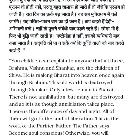
प्रलय
तो
होती
नहीं
,
परन्तु
बहुत
खलास
हो
जाते
हैं
तो
जैसेकि
प्रलय
हो
जाती
है।
रात
दिन
का
फ़र्क
पड़
जाता
है।
वह
सब
मुक्तिधाम
में
चले
जायेंगे।
यह
पतित
–
पावन
बाप
का
ही
काम
है।
बाप
कहते
हैं
देही
–
अभिमानी
बनो।
नहीं
तो
पुराने
संबंधी
याद
पड़ते
रहते
हैं।
छोड़ा
भी
है
फिर
भी
बुद्धि
जाती
रहती
है।
नष्टोमोहा
हैं
नहीं
,
इसको
व्यभिचारी
याद
कहा
जाता
है।
सद्गति
को
पा
न
सकें
क्योंकि
दुर्गति
वालों
को
याद
करते
रहते
हैं।
”
“You children can explain to anyone that all three,
Brahma, Vishnu and Shankar, are the children of
Shiva. He is making Bharat into heaven once again
through Brahma. This old world is destroyed
through Shankar. Only a few remain in Bharat.
There is not annihilation, but many are destroyed
and so it is as though annihilation takes place.
There is the difference of day and night. All of
them will go to the land of liberation. This is the
work of the Purifier Father. The Father says:
Become soul conscious! Otherwise, you will