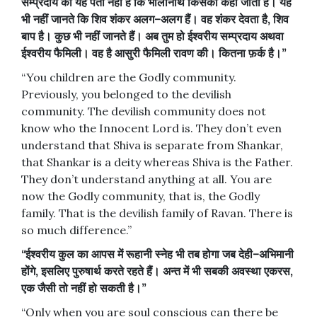
सम्प्रदाय
को
यह
पता
नहीं
है
कि
भोलानाथ
किसको
कहा
जाता
है।
यह
भी
नहीं
जानते
कि
शिव
शंकर
अलग
–
अलग
हैं।
वह
शंकर
देवता
है
,
शिव
बाप
है।
कुछ
भी
नहीं
जानते
हैं।
अब
तुम
हो
ईश्वरीय
सम्प्रदाय
अथवा
ईश्वरीय
फैमिली।
वह
है
आसुरी
फैमिली
रावण
की।
कितना
फ़र्क
है।
”
“You children are the Godly community.
Previously, you belonged to the devilish
community. The devilish community does not
know who the Innocent Lord is. They don’t even
understand that Shiva is separate from Shankar,
that Shankar is a deity whereas Shiva is the Father.
They don’t understand anything at all. You are
now the Godly community, that is, the Godly
family. That is the devilish family of Ravan. There is
so much difference.”
“
ईश्वरीय
कुल
का
आपस
में
रूहानी
स्नेह
भी
तब
होगा
जब
देही
–
अभिमानी
होंगे
,
इसलिए
पुरुषार्थ
करते
रहते
हैं।
अन्त
में
भी
सबकी
अवस्था
एकरस
,
एक
जैसी
तो
नहीं
हो
सकती
है।
”
“Only when you are soul conscious can there be