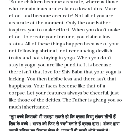
“Some children become accurate, whereas those
who remain inaccurate claim a low status. Make
effort and become accurate! Not all of you are
accurate at the moment. Only the one Father
inspires you to make effort. When you don’t make
effort to create your fortune, you claim a low
status. All of these things happen because of your
not following shrimat, not renouncing devilish
traits and not staying in yoga. When you don’t
stay in yoga, you are like pundits. It is because
there isn’t that love for Shiv Baba that your yoga is
lacking. You then imbibe less and there isn’t that
happiness. Your faces become like that of a
corpse. Let your features always be cheerful, just
like those of the deities. The Father is giving you so
much inheritance.”
“
तुम
बच्चे
किसको
भी
समझा
सकते
हो
कि
ब्रह्मा
विष्णु
शंकर
तीनों
हैं
शिव
के
बच्चे।
भारत
को
फिर
से
स्वर्ग
बनाते
हैं
ब्रह्मा
द्वारा।
शंकर
द्वारा
पुरानी
दुनिया
का
विनाश
होता
है
,
भारत
में
ही
बाकी
थोड़े
बचते
हैं।