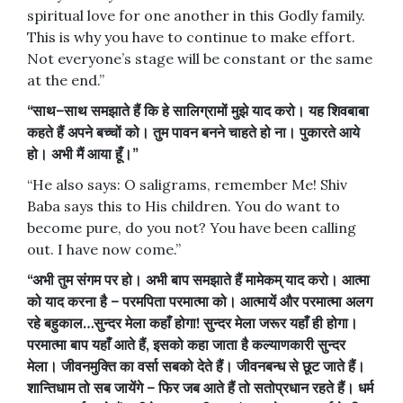
spiritual love for one another in this Godly family.
This is why you have to continue to make effort.
Not everyone’s stage will be constant or the same
at the end.”
“
साथ
–
साथ
समझाते
हैं
कि
हे
सालिग्रामों
मुझे
याद
करो।
यह
शिवबाबा
कहते
हैं
अपने
बच्चों
को।
तुम
पावन
बनने
चाहते
हो
ना।
पुकारते
आये
हो।
अभी
मैं
आया
हूँ।
”
“He also says: O saligrams, remember Me! Shiv
Baba says this to His children. You do want to
become pure, do you not? You have been calling
out. I have now come.”
“
अभी
तुम
संगम
पर
हो।
अभी
बाप
समझाते
हैं
मामेकम्
याद
करो।
आत्मा
को
याद
करना
है
–
परमपिता
परमात्मा
को।
आत्मायें
और
परमात्मा
अलग
रहे
बहुकाल
…
सुन्दर
मेला
कहाँ
होगा
!
सुन्दर
मेला
जरूर
यहाँ
ही
होगा।
परमात्मा
बाप
यहाँ
आते
हैं
,
इसको
कहा
जाता
है
कल्याणकारी
सुन्दर
मेला।
जीवनमुक्ति
का
वर्सा
सबको
देते
हैं।
जीवनबन्ध
से
छूट
जाते
हैं।
शान्तिधाम
तो
सब
जायेंगे
–
फिर
जब
आते
हैं
तो
सतोप्रधान
रहते
हैं।
धर्म