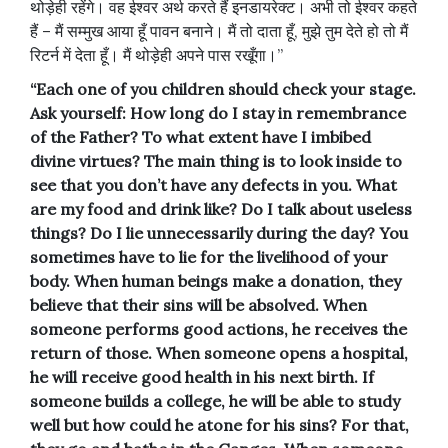
थोड़ेही रहेंगे। वह ईश्वर अर्थ करते हैं इनडायरेक्ट। अभी तो ईश्वर कहते
हैं – मैं सम्मुख आया हूँ पावन बनाने। मैं तो दाता हूँ, मुझे तुम देते हो तो मैं
रिटर्न में देता हूँ। मैं थोड़ेही अपने पास रखूँगा।”
“Each one of you children should check your stage.
Ask yourself: How long do I stay in remembrance
of the Father? To what extent have I imbibed
divine virtues? The main thing is to look inside to
see that you don’t have any defects in you. What
are my food and drink like? Do I talk about useless
things? Do I lie unnecessarily during the day? You
sometimes have to lie for the livelihood of your
body. When human beings make a donation, they
believe that their sins will be absolved. When
someone performs good actions, he receives the
return of those. When someone opens a hospital,
he will receive good health in his next birth. If
someone builds a college, he will be able to study
well but how could he atone for his sins? For that,