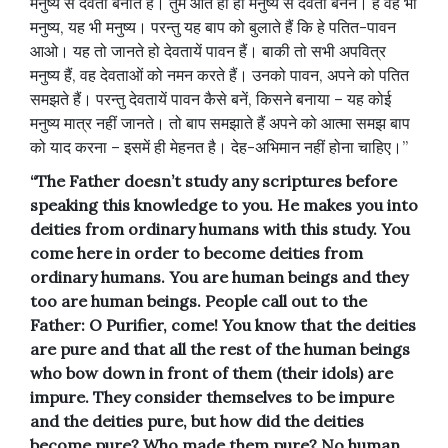
मनुष्य से देवता बनाते हैं। तुम आते ही हो मनुष्य से देवता बनने। हैं वह भी
मनुष्य, यह भी मनुष्य। परन्तु यह बाप को बुलाते हैं कि हे पतित-पावन
आओ। यह तो जानते हो देवतायें पावन हैं। बाकी तो सभी अपवित्र
मनुष्य हैं, वह देवताओं को नमन करते हैं। उनको पावन, अपने को पतित
समझते हैं। परन्तु देवतायें पावन कैसे बनें, किसने बनाया – यह कोई
मनुष्य मात्र नहीं जानते। तो बाप समझाते हैं अपने को आत्मा समझ बाप
को याद करना – इसमें ही मेहनत है। देह-अभिमान नहीं होना चाहिए।”
“The Father doesn’t study any scriptures before
speaking this knowledge to you. He makes you into
deities from ordinary humans with this study. You
come here in order to become deities from
ordinary humans. You are human beings and they
too are human beings. People call out to the
Father: O Purifier, come! You know that the deities
are pure and that all the rest of the human beings
who bow down in front of them (their idols) are
impure. They consider themselves to be impure
and the deities pure, but how did the deities
become pure? Who made them pure? No human