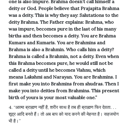
one is also impure. Brahma doesn’t call himself a
deity or God. People believe that Prajapita Brahma
was a deity. This is why they say: Salutations to the
deity Brahma. The Father explains: Brahma, who
was impure, becomes pure in the last of his many
births and then becomes a deity. You are Brahma
Kumars and Kumaris. You are Brahmins and
Brahma is also a Brahmin. Who calls him a deity?
Brahma is called a Brahmin, not a deity. Even when
this Brahma becomes pure, he would still not be
called a deity until he becomes Vishnu, which
means Lakshmi and Narayan. You are Brahmins. I
first make you into Brahmins from shudras. Then I
make you into deities from Brahmins. This present
birth of yours is your most valuable one.”
4. “आत्मा ब्राह्मण नहीं है, शरीर साथ है तब ही ब्राह्मण फिर देवता. . .
शूद्र आदि बनते हैं। तो अब बाप को याद करने की मेहनत है। सहजयोग
भी है।”