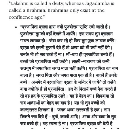
“
Lakshmi is called a deity, whereas Jagadamba is
called a Brahmin. Brahmins only exist at the
confluence age.”
“
प्रजापिता
ब्रह्मा
द्वारा
नयी
पुरुषोत्तम
सृष्टि
रची
जाती
है।
पुरुषोत्तम
तुमको
वहाँ
देखने
में
आयेंगे।
इस
समय
तुम
ब्राह्मण
गायन
लायक
हो।
सेवा
कर
रहे
हो
फिर
तुम
पूजा
लायक
बनेंगे।
ब्रह्मा
को
इतनी
भुजायें
देते
हैं
तो
अम्बा
को
भी
क्यों
नहीं
देंगे।
उनके
भी
तो
सब
बच्चे
हैं
ना।
माँ
–
बाप
ही
प्रजापिता
बनते
हैं।
बच्चों
को
प्रजापिता
नहीं
कहेंगे।
लक्ष्मी
–
नारायण
को
कभी
सतयुग
में
जगतपिता
जगत
माता
नहीं
कहेंगे।
प्रजापिता
का
नाम
बाला
है।
जगत
पिता
और
जगत
माता
एक
ही
है।
बाकी
हैं
उनके
बच्चे।
अजमेर
में
प्रजापिता
ब्रह्मा
के
मन्दिर
में
जायेंगे
तो
कहेंगे
बाबा
क्योंकि
है
ही
प्रजापिता।
हद
के
पितायें
बच्चे
पैदा
करते
हैं
तो
वह
हद
के
प्रजापिता
ठहरे।
यह
है
बेहद
का।
शिवबाबा
तो
सब
आत्माओं
का
बेहद
का
बाप
है।
यह
भी
तुम
बच्चों
को
कान्ट्रास्ट
लिखना
है।
जगत
अम्बा
सरस्वती
है
एक।
नाम
कितने
रख
दिये
हैं
–
दुर्गा
,
काली
आदि।
अम्बा
और
बाबा
के
तुम
सब
बच्चे
हो।
यह
रचना
है
ना।
प्रजापिता
ब्रह्मा
की
बेटी
है