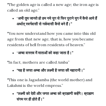
“
The golden age is called a new age; the iron age is
called an old age.”
“
अभी
तुम
जानते
हो
हम
नये
युग
से
फिर
पुराने
युग
में
कैसे
आये
हैं
अर्थात्
स्वर्गवासी
से
नर्कवासी
कैसे
बने
हैं।
”
“
You now understand how you came into this old
age from that new age, that is, how you became
residents of hell from residents of heaven.”
“
अम्बा
वास्तव
में
माताओं
को
कहा
जाता
है।
”
“
In fact, mothers are called Amba”
“
यह
है
जगत
अम्बा
और
लक्ष्मी
है
जगत
की
महारानी।
”
“
This one is Jagadamba (the world mother) and
Lakshmi is the world empress.”
“
लक्ष्मी
को
देवी
और
जगत
अम्बा
को
ब्राह्मणी
कहेंगे।
ब्राह्मण
संगम
पर
ही
होते
हैं।
”