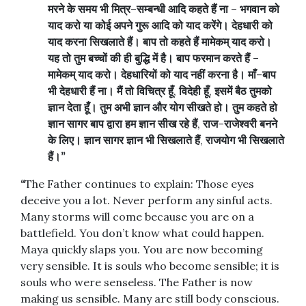
मरने
के
समय
भी
मित्र
–
सम्बन्धी
आदि
कहते
हैं
ना
–
भगवान
को
याद
करो
या
कोई
अपने
गुरू
आदि
को
याद
करेंगे।
देहधारी
को
याद
करना
सिखलाते
हैं।
बाप
तो
कहते
हैं
मामेकम्
याद
करो।
यह
तो
तुम
बच्चों
की
ही
बुद्धि
में
है।
बाप
फरमान
करते
हैं
–
मामेकम्
याद
करो।
देहधारियों
को
याद
नहीं
करना
है।
माँ
–
बाप
भी
देहधारी
हैं
ना।
मैं
तो
विचित्र
हूँ
,
विदेही
हूँ
,
इसमें
बैठ
तुमको
ज्ञान
देता
हूँ।
तुम
अभी
ज्ञान
और
योग
सीखते
हो।
तुम
कहते
हो
ज्ञान
सागर
बाप
द्वारा
हम
ज्ञान
सीख
रहे
हैं
,
राज
–
राजेश्वरी
बनने
के
लिए।
ज्ञान
सागर
ज्ञान
भी
सिखलाते
हैं
,
राजयोग
भी
सिखलाते
हैं।
”
“
The Father continues to explain: Those eyes
deceive you a lot. Never perform any sinful acts.
Many storms will come because you are on a
battlefield. You don’t know what could happen.
Maya quickly slaps you. You are now becoming
very sensible. It is souls who become sensible; it is
souls who were senseless. The Father is now
making us sensible. Many are still body conscious.