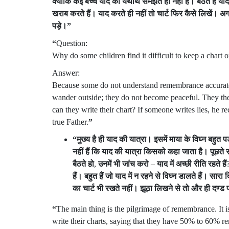
क्योंकि
कई
बच्चे
याद
को
यथार्थ
समझते
ही
नहीं
हैं।
बैठते
हैं
याद
खराब
करते
हैं।
याद
करते
ही
नहीं
तो
चार्ट
फिर
कैसे
लिखें।
अग
पड़े।
”
“
Question:
Why do some children find it difficult to keep a chart 
Answer:
Because some do not understand remembrance accuratel
wander outside; they do not become peaceful. They th
can they write their chart? If someone writes lies, he re
true Father.
”
“
मुख्य
है
ही
याद
की
यात्रा।
इसमें
माया
के
विघ्न
बहुत
पड
नहीं
हैं
कि
याद
की
यात्रा
किसको
कहा
जाता
है।
पूछते
र
बैठते
हो
,
उनमें
भी
जांच
करो
–
याद
में
अच्छी
रीति
रहते
हैं
हैं।
बहुत
हैं
जो
याद
में
न
रहने
से
विघ्न
डालते
हैं।
सारा
द
का
चार्ट
भी
रखते
नहीं।
झूठा
लिखने
से
तो
और
ही
दण्ड
“
The main thing is the pilgrimage of remembrance. It i
write their charts, saying that they have 50% to 60% 