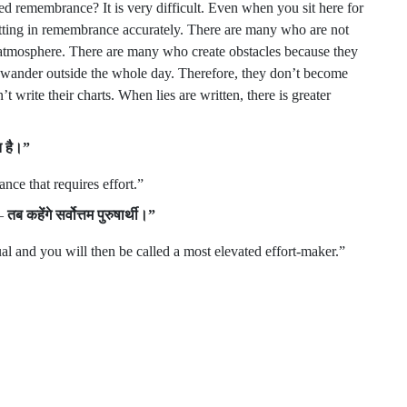
ed remembrance? It is very difficult. Even when you sit here for
tting in remembrance accurately. There are many who are not
e atmosphere. There are many who create obstacles because they
o wander outside the whole day. Therefore, they don’t become
write their charts. When lies are written, there is greater
त
है।
”
nce that requires effort.”
–
तब
कहेंगे
सर्वोत्तम
पुरुषार्थी।
”
l and you will then be called a most elevated effort-maker.”