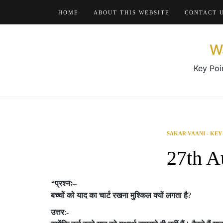
Skip
HOME
ABOUT THIS WEBSITE
CONTACT 
to
content
W
Key Poi
SAKAR VAANI - KEY
27th A
“
प्रश्नः
–
बच्चों
को
याद
का
चार्ट
रखना
मुश्किल
क्यों
लगता
है
?
उत्तर
:-