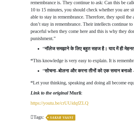
remembrance is. They continue to ask: Can this be call
10 to 15 minutes, you should check whether you are si
able to stay in remembrance. Therefore, they spoil th
don’t stay in remembrance. Their intellects continue t
peaceful when they come here and this is why they don’t 
punishment.”
“
नॉलेज
समझाने
के
लिए
बहुत
सहज
है।
याद
में
ही
मेहन
“
This knowledge is very easy to explain. It is remembra
“
सोचना
–
बोलना
और
करना
तीनों
को
एक
समान
बनाओ
“
Let your thinking, speaking and doing all become equa
Link to the original
Murli
:
https://youtu.be/crUUidqfZLQ
Tags:
SAKAR VAANI