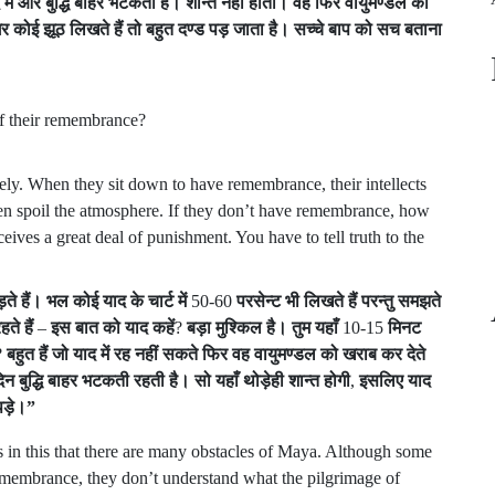
में
और
बुद्धि
बाहर
भटकती
है।
शान्त
नहीं
होती।
वह
फिर
वायुमण्डल
को
र
कोई
झूठ
लिखते
हैं
तो
बहुत
दण्ड
पड़
जाता
है।
सच्चे
बाप
को
सच
बताना
of their remembrance?
y. When they sit down to have remembrance, their intellects
en spoil the atmosphere. If they don’t have remembrance, how
ceives a great deal of punishment. You have to tell truth to the
़ते
हैं।
भल
कोई
याद
के
चार्ट
में
50-60
परसेन्ट
भी
लिखते
हैं
परन्तु
समझते
हते
हैं
–
इस
बात
को
याद
कहें
?
बड़ा
मुश्किल
है।
तुम
यहाँ
10-15
मिनट
?
बहुत
हैं
जो
याद
में
रह
नहीं
सकते
फिर
वह
वायुमण्डल
को
खराब
कर
देते
िन
बुद्धि
बाहर
भटकती
रहती
है।
सो
यहाँ
थोड़ेही
शान्त
होगी
,
इसलिए
याद
पड़े।
”
s in this that there are many obstacles of Maya. Although some
remembrance, they don’t understand what the pilgrimage of