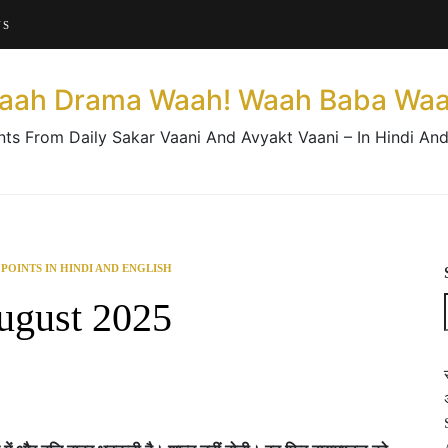
About This Website
US
Contact Us
aah Drama Waah! Waah Baba Waa
nts From Daily Sakar Vaani And Avyakt Vaani – In Hindi And
 POINTS IN HINDI AND ENGLISH
ugust 2025