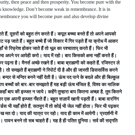
 be purity, then peace and then prosperity. You become pure with the
is knowledge. Don’t become weak in remembrance. It is in
remembrance you will become pure and also develop divine
ते
हैं
,
दूसरों
को
बहुत
तंग
करते
हैं।
कपूत
बच्चा
बनते
हैं
तो
अपने
आपको
पट
पड़
जाते
हैं।
बहुत
बच्चे
हैं
जो
विकार
में
गिर
पड़ते
हैं
या
क्रोध
में
आकर
ाँ
से
रिफ्रेश
होकर
जाते
हैं
तो
भूल
का
पश्चाताप्
करते
हैं।
फिर
भी
षमा
अपने
पर
आपेही
करो।
याद
में
रहो।
बाप
किसको
क्षमा
नहीं
करते
हैं।
कर
पढ़ना
है।
मैनर्स
अच्छे
रखने
हैं।
बाबा
ब्राह्मणी
को
कहते
हैं
,
रजिस्टर
ले
है।
तो
समझते
हैं
ब्राह्मणी
ने
रिपोर्ट
दी
है
और
ही
जास्ती
डिससर्विस
करने
।
बन्दर
से
मन्दिर
बनने
नहीं
देती
है।
ऊंच
पद
पाने
के
बदले
और
ही
बिल्कुल
ाप
बच्चों
को
बार
–
बार
समझाते
हैं
यह
बड़ी
ऊंच
मंजिल
है
,
विश्व
का
मालिक
कहाँ
बाप
की
इज्जत
न
जाये।
कहेंगे
तुम्हारा
बाप
कितना
अच्छा
है
,
तुम
कितने
हर
एक
अपनी
इज्जत
गँवाते
हैं।
बहुत
सज़ायें
खानी
पड़ती
हैं।
बाबा
वारनिंग
र्डस
भी
यहाँ
होते
हैं
,
सतयुग
में
तो
कोई
भी
जेल
नहीं
होता।
फिर
भी
पढ़कर
:
ख
मत
दो।
याद
की
यात्रा
पर
रहो।
याद
ही
काम
में
आयेगी।
प्रदर्शनी
में
े।
पावन
बनने
तो
सब
चाहते
हैं।
यह
है
ही
पतित
दुनिया।
सर्व
की
सद्गति