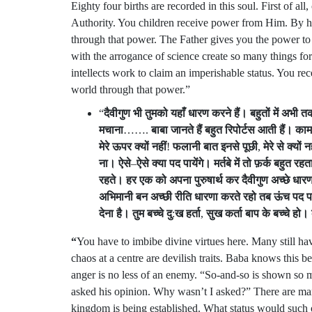
Eighty four births are recorded in this soul. First of al
Authority. You children receive power from Him. By h
through that power. The Father gives you the power t
with the arrogance of science create so many things for
intellects work to claim an imperishable status. You re
world through that power.”
“
दैवीगुण
भी
तुमको
यहाँ
धारण
करने
हैं।
बहुतों
में
अभी
त
मचाना
…….
बाबा
जानते
हैं
बहुत
रिपोर्टस
आती
हैं।
काम
मेरे
ऊपर
क्यों
नहीं
!
फलानी
बात
इनसे
पूछी
,
मेरे
से
क्यों
नह
ना।
ऐसे
–
ऐसे
क्या
पद
पायेंगे।
मर्तबे
में
तो
फ़र्क
बहुत
रहत
रहते।
हर
एक
को
अपना
पुरुषार्थ
कर
दैवीगुण
अच्छे
धार
अभिमानी
बन
अच्छी
रीति
धारणा
करते
रहो
तब
ऊंच
पद
देना
है।
तुम
बच्चे
दु
:
ख
हर्ता
,
सुख
कर्ता
बाप
के
बच्चे
हो।
“
You have to imbibe divine virtues here. Many still have 
chaos at a centre are devilish traits. Baba knows this 
anger is no less of an enemy. “So-and-so is shown s
asked his opinion. Why wasn’t I asked?” There are many
kingdom is being established. What status would such on