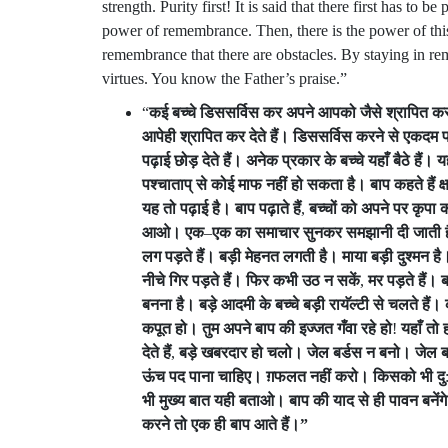
strength. Purity first! It is said that there first has to
power of remembrance. Then, there is the power of th
remembrance that there are obstacles. By staying in 
virtues. You know the Father’s praise.”
“
कई
बच्चे
डिससर्विस
कर
अपने
आपको
जैसे
श्रापित
कर
आपेही
श्रापित
कर
देते
हैं।
डिससर्विस
करने
से
एकदम
पढ़ाई
छोड़
देते
हैं।
अनेक
प्रकार
के
बच्चे
यहाँ
बैठे
हैं।
यह
पश्चाताप्
से
कोई
माफ
नहीं
हो
सकता
है।
बाप
कहते
हैं
क्
यह
तो
पढ़ाई
है।
बाप
पढ़ाते
हैं
,
बच्चों
को
अपने
पर
कृपा
आओ।
एक
–
एक
का
समाचार
सुनकर
समझानी
दी
जाती
लग
पड़ते
हैं।
बड़ी
मेहनत
लगती
है।
माया
बड़ी
दुश्मन
है
नीचे
गिर
पड़ते
हैं।
फिर
कभी
उठ
न
सकें
,
मर
पड़ते
हैं।
ब
बनना
है।
बड़े
आदमी
के
बच्चे
बड़ी
रायॅल्टी
से
चलते
हैं।
कपूत
हो।
तुम
अपने
बाप
की
इज्जत
गँवा
रहे
हो
!
यहाँ
तो
देते
हैं
,
बड़े
खबरदार
हो
चलो।
जेल
बर्डस
न
बनो।
जेल
ब
ऊंच
पद
पाना
चाहिए।
ग़फलत
नहीं
करो।
किसको
भी
दु
भी
मुख्य
बात
यही
बताओ।
बाप
की
याद
से
ही
पावन
बनेंग
करने
तो
एक
ही
बाप
आते
हैं।
”