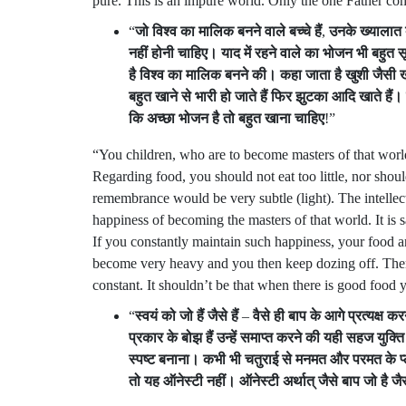
pure. This is an impure world. Only the one Father com
“
जो
विश्व
का
मालिक
बनने
वाले
बच्चे
हैं
,
उनके
ख्यालात
नहीं
होनी
चाहिए।
याद
में
रहने
वाले
का
भोजन
भी
बहुत
सू
है
विश्व
का
मालिक
बनने
की।
कहा
जाता
है
खुशी
जैसी
ख
बहुत
खाने
से
भारी
हो
जाते
हैं
फिर
झुटका
आदि
खाते
हैं।
कि
अच्छा
भोजन
है
तो
बहुत
खाना
चाहिए
!”
“You children, who are to become masters of that worl
Regarding food, you should not eat too little, nor shou
remembrance would be very subtle (light). The intellec
happiness of becoming the masters of that world. It is 
If you constantly maintain such happiness, your food 
become very heavy and you then keep dozing off. Then 
constant. It shouldn’t be that when there is good food 
“
स्वयं
को
जो
हैं
जैसे
हैं
–
वैसे
ही
बाप
के
आगे
प्रत्यक्ष
कर
प्रकार
के
बोझ
हैं
उन्हें
समाप्त
करने
की
यही
सहज
युक्ति
स्पष्ट
बनाना।
कभी
भी
चतुराई
से
मनमत
और
परमत
के
प
तो
यह
ऑनेस्टी
नहीं।
ऑनेस्टी
अर्थात्
जैसे
बाप
जो
है
जै