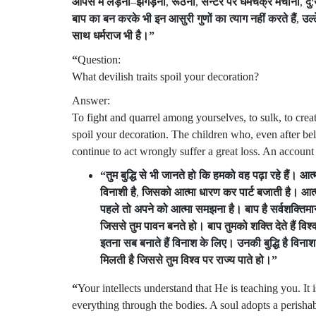
आपस
में
लड़ना
–
झगड़ना
,
रूठना
,
सेन्टर
पर
धमचक्र
मचाना
,
दु
:
बाप
का
बन
करके
भी
इन
आसुरी
गुणों
का
त्याग
नहीं
करते
हैं
,
उल्ट
साथ
धर्मराज
भी
है।
”
“
Question:
What devilish traits spoil your decoration?
Answer:
To fight and quarrel among yourselves, to sulk, to creat
spoil your decoration. The children who, even after bel
continue to act wrongly suffer a great loss. An account
“
तुम
बुद्धि
से
भी
जानते
हो
कि
हमको
वह
पढ़ा
रहे
हैं।
आत्
विनाशी
है
,
जिसको
आत्मा
धारण
कर
पार्ट
बजाती
है।
आत्
पहले
तो
अपने
को
आत्मा
समझना
है।
बाप
है
सर्वशक्तिमा
जिससे
तुम
पावन
बनते
हो।
बाप
तुमको
शक्ति
देते
हैं
विश्
इतना
सब
बनाते
हैं
विनाश
के
लिए।
उनकी
बुद्धि
है
विनाश
मिलती
है
जिससे
तुम
विश्व
पर
राज्य
पाते
हो।
”
“
Your intellects understand that He is teaching you. It 
everything through the bodies. A soul adopts a perishab