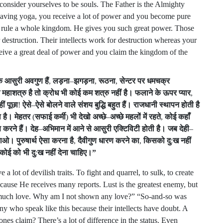
l, consider yourselves to be souls. The Father is the Almighty
aving yoga, you receive a lot of power and you become pure
o rule a whole kingdom. He gives you such great power. Those
 destruction. Their intellects work for destruction whereas your
ceive a great deal of power and you claim the kingdom of the
क
आसुरी
अवगुण
हैं
,
लड़ना
–
झगड़ना
,
रूठना
,
सेन्टर
पर
धमचक्र
महाशत्रु
है
तो
क्रोध
भी
कोई
कम
शत्रु
नहीं
है।
फलाने
के
ऊपर
प्यार
,
ीं
पूछा
!
ऐसे
–
ऐसे
बोलने
वाले
संशय
बुद्धि
बहुत
हैं।
राजधानी
स्थापन
होती
है
ा
है।
मेहतर
(
सफाई
कर्मी
)
भी
देखो
अच्छे
–
अच्छे
महलों
में
रहते
,
कोई
कहाँ
ण
करने
हैं।
देह
–
अभिमान
में
आने
से
आसुरी
एक्टिविटी
होती
है।
जब
देही
–
पाओ।
पुरुषार्थ
ऐसा
करना
है
,
दैवीगुण
धारण
करने
का
,
किसको
दु
:
ख
नहीं
कोई
को
भी
दु
:
ख
नहीं
देना
चाहिए।
”
a lot of devilish traits. To fight and quarrel, to sulk, to create
because He receives many reports. Lust is the greatest enemy, but
o much love. Why am I not shown any love?” “So-and-so was
 who speak like this because their intellects have doubt. A
es claim? There’s a lot of difference in the status. Even