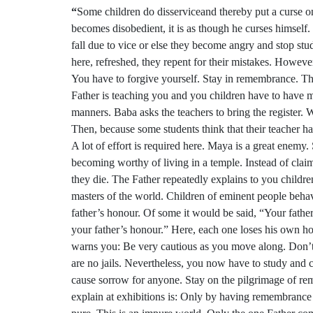
“
Some children do disserviceand thereby put a curse o
becomes disobedient, it is as though he curses himself.
fall due to vice or else they become angry and stop stu
here, refreshed, they repent for their mistakes. However
You have to forgive yourself. Stay in remembrance. The
Father is teaching you and you children have to have 
manners. Baba asks the teachers to bring the register
Then, because some students think that their teacher h
A lot of effort is required here. Maya is a great enem
becoming worthy of living in a temple. Instead of claim
they die. The Father repeatedly explains to you childre
masters of the world. Children of eminent people behav
father’s honour. Of some it would be said, “Your fathe
your father’s honour.” Here, each one loses his own ho
warns you: Be very cautious as you move along. Don’t be
are no jails. Nevertheless, you now have to study and 
cause sorrow for anyone. Stay on the pilgrimage of rem
explain at exhibitions is: Only by having remembranc