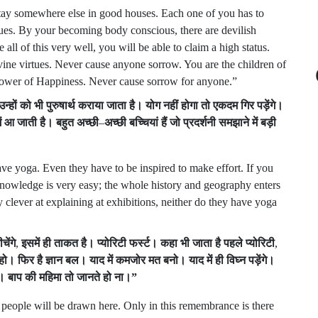
 stay somewhere else in good houses. Each one of you has to
rtues. By your becoming body conscious, there are devilish
ll of this very well, you will be able to claim a high status.
ine virtues. Never cause anyone sorrow. You are the children of
tower of Happiness. Never cause sorrow for anyone.”
उन्हों
को
भी
पुरुषार्थ
कराया
जाता
है।
योग
नहीं
होगा
तो
एकदम
गिर
पड़ेंगे।
ं
आ
जाती
है।
बहुत
अच्छी
–
अच्छी
बच्चियां
हैं
जो
प्रदर्शनी
समझाने
में
बड़ी
ve yoga. Even they have to be inspired to make effort. If you
nowledge is very easy; the whole history and geography enters
clever at explaining at exhibitions, neither do they have yoga
चेंगे
,
इसमें
ही
ताकत
है।
प्योरिटी
फर्स्ट।
कहा
भी
जाता
है
पहले
प्योरिटी
,
हो।
फिर
है
ज्ञान
बल।
याद
में
कमजोर
मत
बनो।
याद
में
ही
विघ्न
पड़ेंगे।
े।
बाप
की
महिमा
तो
जानते
हो
ना।
”
eople will be drawn here. Only in this remembrance is there