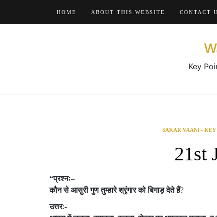
Skip
HOME
ABOUT THIS WEBSITE
CONTACT 
to
content
W
Key Poi
SAKAR VAANI - KEY
21st 
“
प्रश्नः
–
कौन
से
आसुरी
गुण
तुम्हारे
श्रृंगार
को
बिगाड़
देते
हैं
?
उत्तर
:-