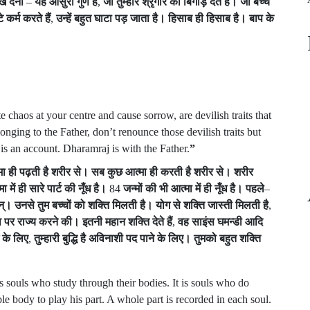
ख
देना
–
यह
आसुरी
गुण
हैं
,
जो
तुम्हारे
श्रृंगार
को
बिगाड़
देते
हैं।
जो
बच्चे
े
कर्म
करते
हैं
,
उन्हें
बहुत
घाटा
पड़
जाता
है।
हिसाब
ही
हिसाब
है।
बाप
के
e chaos at your centre and cause sorrow, are devilish traits that
onging to the Father, don’t renounce those devilish traits but
 is an account. Dharamraj is with the Father.
”
मा
ही
पढ़ती
है
शरीर
से।
सब
कुछ
आत्मा
ही
करती
है
शरीर
से।
शरीर
मा
में
ही
सारे
पार्ट
की
नूँध
है।
84
जन्मों
की
भी
आत्मा
में
ही
नूँध
है।
पहले
–
न्।
उनसे
तुम
बच्चों
को
शक्ति
मिलती
है।
योग
से
शक्ति
जास्ती
मिलती
है
,
व
पर
राज्य
करने
की।
इतनी
महान
शक्ति
देते
हैं
,
वह
साइंस
घमन्डी
आदि
के
लिए
,
तुम्हारी
बुद्धि
है
अविनाशी
पद
पाने
के
लिए।
तुमको
बहुत
शक्ति
is souls who study through their bodies. It is souls who do
le body to play his part. A whole part is recorded in each soul.