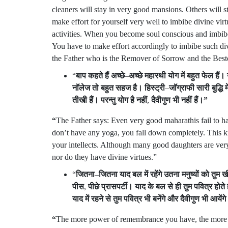
cleaners will stay in very good mansions. Others will
make effort for yourself very well to imbibe divine vi
activities. When you become soul conscious and imbibe a
You have to make effort accordingly to imbibe such div
the Father who is the Remover of Sorrow and the Bes
“
बाप
कहते
हैं
अच्छे
–
अच्छे
महारथी
योग
में
बहुत
फेल
हैं।
नॉलेज
तो
बहुत
सहज
है।
हिस्ट्री
–
जॉग्राफी
सारी
बुद्धि
मे
तीखी
हैं।
परन्तु
योग
है
नहीं
,
दैवीगुण
भी
नहीं
हैं।
”
“
The Father says: Even very good maharathis fail to ha
don’t have any yoga, you fall down completely. This k
your intellects. Although many good daughters are very 
nor do they have divine virtues.”
“
जितना
–
जितना
याद
बल
में
रहेंगे
उतना
मनुष्यों
को
तुम
खी
पीस
,
पीछे
प्रासपर्टी।
याद
के
बल
से
ही
तुम
पवित्र
होते
याद
में
रहने
से
तुम
पवित्र
भी
बनेंगे
और
दैवीगुण
भी
आयेंग
“
The more power of remembrance you have, the more p