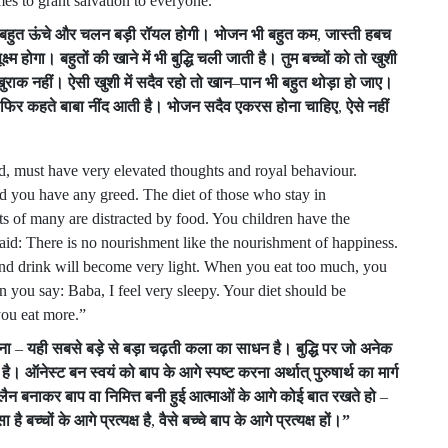
es to grant salvation to everyone.”
बहुत
ऊंचे
और
चलन
बड़ी
रॉयल
होगी।
भोजन
भी
बहुत
कम
,
जास्ती
हबच
क्ष्म
होगा।
बहुतों
की
खाने
में
भी
बुद्धि
चली
जाती
है।
तुम
बच्चों
को
तो
खुशी
ुराक
नहीं।
ऐसी
खुशी
में
सदैव
रहो
तो
खान
–
पान
भी
बहुत
थोड़ा
हो
जाए।
फिर
कहते
बाबा
नींद
आती
है।
भोजन
सदैव
एकरस
होना
चाहिए
,
ऐसे
नहीं
d, must have very elevated thoughts and royal behaviour.
ld you have any greed. The diet of those who stay in
ts of many are distracted by food. You children have the
said: There is no nourishment like the nourishment of happiness.
and drink will become very light. When you eat too much, you
you say: Baba, I feel very sleepy. Your diet should be
you eat more.”
ना
–
यही
सबसे
बड़े
से
बड़ा
चढ़ती
कला
का
साधन
है।
बुद्धि
पर
जो
अनेक
है।
ऑनेस्ट
बन
स्वयं
को
बाप
के
आगे
स्पष्ट
करना
अर्थात्
पुरुषार्थ
का
मार्ग
्लैन
बनाकर
बाप
वा
निमित्त
बनी
हुई
आत्माओं
के
आगे
कोई
बात
रखते
हो
–
सा
है
बच्चों
के
आगे
प्रत्यक्ष
है
,
वैसे
बच्चे
बाप
के
आगे
प्रत्यक्ष
हों।
”