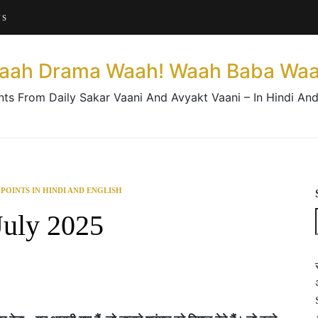
About This Website
US
Contact Us
aah Drama Waah! Waah Baba Waa
nts From Daily Sakar Vaani And Avyakt Vaani – In Hindi And
 POINTS IN HINDI AND ENGLISH
July 2025