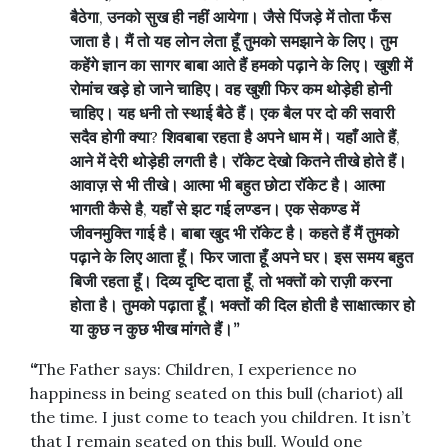
बैठेगा
,
उनको
सुख
ही
नहीं
आयेगा।
जैसे
पिंजड़े
में
तोता
फँस
जाता
है।
मैं
तो
यह
लोन
लेता
हूँ
तुमको
समझाने
के
लिए।
तुम
कहेंगे
ज्ञान
का
सागर
बाबा
आते
हैं
हमको
पढ़ाने
के
लिए।
खुशी
में
रोमांच
खड़े
हो
जाने
चाहिए।
वह
खुशी
फिर
कम
थोड़ेही
होनी
चाहिए।
यह
धनी
तो
स्थाई
बैठे
हैं।
एक
बैल
पर
दो
की
सवारी
सदैव
होगी
क्या
?
शिवबाबा
रहता
है
अपने
धाम
में।
यहाँ
आते
हैं
,
आने
में
देरी
थोड़ेही
लगती
है।
रॉकेट
देखो
कितने
तीखे
होते
हैं।
आवाज़
से
भी
तीखे।
आत्मा
भी
बहुत
छोटा
रॉकेट
है।
आत्मा
भागती
कैसे
है
,
यहाँ
से
झट
गई
लण्डन।
एक
सेकण्ड
में
जीवनमुक्ति
गाई
है।
बाबा
खुद
भी
रॉकेट
है।
कहते
हैं
मैं
तुमको
पढ़ाने
के
लिए
आता
हूँ।
फिर
जाता
हूँ
अपने
घर।
इस
समय
बहुत
बिजी
रहता
हूँ।
दिव्य
दृष्टि
दाता
हूँ
,
तो
भक्तों
को
राज़ी
करना
होता
है।
तुमको
पढ़ाता
हूँ।
भक्तों
की
दिल
होती
है
साक्षात्कार
हो
या
कुछ
न
कुछ
भीख
मांगते
हैं।
”
“
The Father says: Children, I experience no
happiness in being seated on this bull (chariot) all
the time. I just come to teach you children. It isn’t
that I remain seated on this bull. Would one