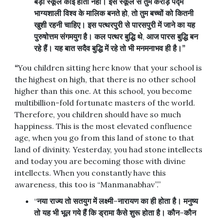
बड़ा
स्कूल
कोई
होता
नहीं।
इस
स्कूल
से
तुम
करोड़
पद्म
भाग्यशाली
विश्व
के
मालिक
बनते
हो
,
तो
तुम
बच्चों
को
कितनी
खुशी
रहनी
चाहिए।
इस
पत्थरपुरी
से
पारसपुरी
में
जाने
का
यह
पुरुषोत्तम
संगमयुग
है।
कल
पत्थर
बुद्धि
थे
,
आज
पारस
बुद्धि
बन
रहे
हैं।
यह
बात
सदैव
बुद्धि
में
रहे
तो
भी
मनमनाभव
ही
है।
”
“
You children sitting here know that your school is
the highest on high, that there is no other school
higher than this one. At this school, you become
multibillion-fold fortunate masters of the world.
Therefore, you children should have so much
happiness. This is the most elevated confluence
age, when you go from this land of stone to that
land of divinity. Yesterday, you had stone intellects
and today you are becoming those with divine
intellects. When you constantly have this
awareness, this too is “Manmanabhav”.”
“
नया
राज्य
तो
सतयुग
में
लक्ष्मी
–
नारायण
का
ही
होता
है।
मनुष्य
तो
यह
भी
भूल
गये
हैं
कि
ड्रामा
कैसे
शुरू
होता
है।
कौन
–
कौन