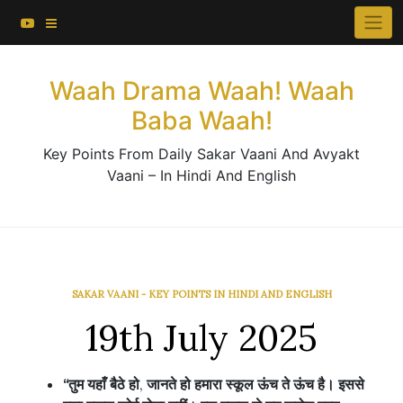
About This Website
Skip
×
to
Contact Us
content
Waah Drama Waah! Waah
Baba Waah!
Key Points From Daily Sakar Vaani And Avyakt
Vaani – In Hindi And English
SAKAR VAANI - KEY POINTS IN HINDI AND ENGLISH
19th July 2025
“
तुम
यहाँ
बैठे
हो
,
जानते
हो
हमारा
स्कूल
ऊंच
ते
ऊंच
है।
इससे