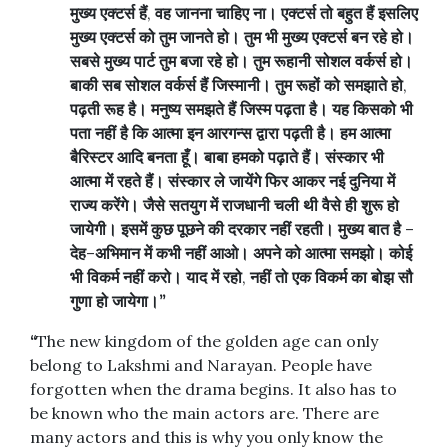
मुख्य
एक्टर्स
हैं
,
वह
जानना
चाहिए
ना।
एक्टर्स
तो
बहुत
हैं
इसलिए
मुख्य
एक्टर्स
को
तुम
जानते
हो।
तुम
भी
मुख्य
एक्टर्स
बन
रहे
हो।
सबसे
मुख्य
पार्ट
तुम
बजा
रहे
हो।
तुम
रूहानी
सोशल
वर्कर्स
हो।
बाकी
सब
सोशल
वर्कर्स
हैं
जिस्मानी।
तुम
रूहों
को
समझाते
हो
,
पढ़ती
रूह
है।
मनुष्य
समझते
हैं
जिस्म
पढ़ता
है।
यह
किसको
भी
पता
नहीं
है
कि
आत्मा
इन
आरगन्स
द्वारा
पढ़ती
है।
हम
आत्मा
बैरिस्टर
आदि
बनता
हूँ।
बाबा
हमको
पढ़ाते
हैं।
संस्कार
भी
आत्मा
में
रहते
हैं।
संस्कार
ले
जायेंगे
फिर
आकर
नई
दुनिया
में
राज्य
करेंगे।
जैसे
सतयुग
में
राजधानी
चली
थी
वैसे
ही
शुरू
हो
जायेगी।
इसमें
कुछ
पूछने
की
दरकार
नहीं
रहती।
मुख्य
बात
है
–
देह
–
अभिमान
में
कभी
नहीं
आओ।
अपने
को
आत्मा
समझो।
कोई
भी
विकर्म
नहीं
करो।
याद
में
रहो
,
नहीं
तो
एक
विकर्म
का
बोझ
सौ
गुणा
हो
जायेगा।
”
“
The new kingdom of the golden age can only
belong to Lakshmi and Narayan. People have
forgotten when the drama begins. It also has to
be known who the main actors are. There are
many actors and this is why you only know the