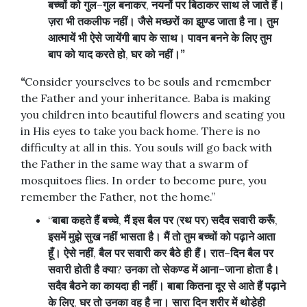
बच्चों
को
गुल
–
गुल
बनाकर
,
नयनों
पर
बिठाकर
साथ
ले
जाते
हैं।
ज़रा
भी
तकलीफ
नहीं।
जैसे
मच्छरों
का
झुण्ड
जाता
है
ना।
तुम
आत्मायें
भी
ऐसे
जायेंगी
बाप
के
साथ।
पावन
बनने
के
लिए
तुम
बाप
को
याद
करते
हो
,
घर
को
नहीं।
”
“
Consider yourselves to be souls and remember
the Father and your inheritance. Baba is making
you children into beautiful flowers and seating you
in His eyes to take you back home. There is no
difficulty at all in this. You souls will go back with
the Father in the same way that a swarm of
mosquitoes flies. In order to become pure, you
remember the Father, not the home.”
“
बाबा
कहते
हैं
बच्चे
,
मैं
इस
बैल
पर
(
रथ
पर
)
सदैव
सवारी
करूँ
,
इसमें
मुझे
सुख
नहीं
भासता
है।
मैं
तो
तुम
बच्चों
को
पढ़ाने
आता
हूँ।
ऐसे
नहीं
,
बैल
पर
सवारी
कर
बैठे
ही
हैं।
रात
–
दिन
बैल
पर
सवारी
होती
है
क्या
?
उनका
तो
सेकण्ड
में
आना
–
जाना
होता
है।
सदैव
बैठने
का
कायदा
ही
नहीं।
बाबा
कितना
दूर
से
आते
हैं
पढ़ाने
के
लिए
,
घर
तो
उनका
वह
है
ना।
सारा
दिन
शरीर
में
थोड़ेही