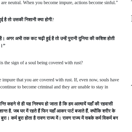
s are neutral. When you become impure, actions become sinful.”
ुई
है
तो
उसकी
निशानी
क्या
होगी
?
है।
अगर
अभी
तक
कट
चढ़ी
हुई
है
तो
उन्हें
पुरानी
दुनिया
की
कशिश
होती
े।
”
s the sign of a soul being covered with rust?
e impure that you are covered with rust. If, even now, souls have
ts continue to become criminal and they are unable to stay in
न्ति
कहने
से
ही
यह
निश्चय
हो
जाता
है
कि
हम
आत्मायें
यहाँ
की
रहवासी
शान्त
है
,
जब
घर
में
रहते
हैं
फिर
यहाँ
आकर
पार्ट
बजाते
हैं
,
क्योंकि
शरीर
के
बुरा।
कर्म
बुरा
होता
है
रावण
राज्य
में।
रावण
राज्य
में
सबके
कर्म
विकर्म
बन