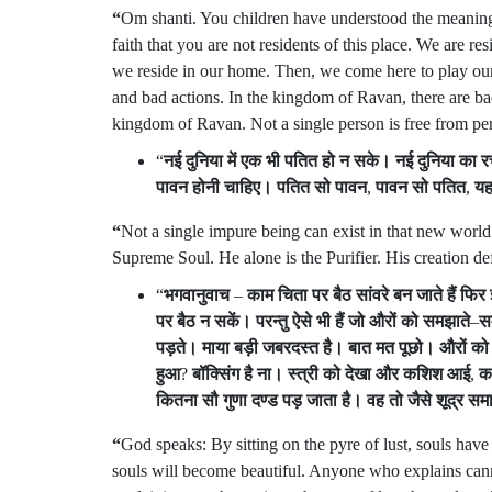
“
Om shanti. You children have understood the meaning
faith that you are not residents of this place. We are re
we reside in our home. Then, we come here to play our
and bad actions. In the kingdom of Ravan, there are ba
kingdom of Ravan. Not a single person is free from per
“
नई
दुनिया
में
एक
भी
पतित
हो
न
सके।
नई
दुनिया
का
र
पावन
होनी
चाहिए।
पतित
सो
पावन
,
पावन
सो
पतित
,
य
“
Not a single impure being can exist in that new world
Supreme Soul. He alone is the Purifier. His creation de
“
भगवानुवाच
–
काम
चिता
पर
बैठ
सांवरे
बन
जाते
हैं
फिर
पर
बैठ
न
सकें।
परन्तु
ऐसे
भी
हैं
जो
औरों
को
समझाते
–
स
पड़ते।
माया
बड़ी
जबरदस्त
है।
बात
मत
पूछो।
औरों
को
हुआ
?
बॉक्सिंग
है
ना।
स्त्री
को
देखा
और
कशिश
आई
,
क
कितना
सौ
गुणा
दण्ड
पड़
जाता
है।
वह
तो
जैसे
शूद्र
सम
“
God speaks: By sitting on the pyre of lust, souls hav
souls will become beautiful. Anyone who explains cann