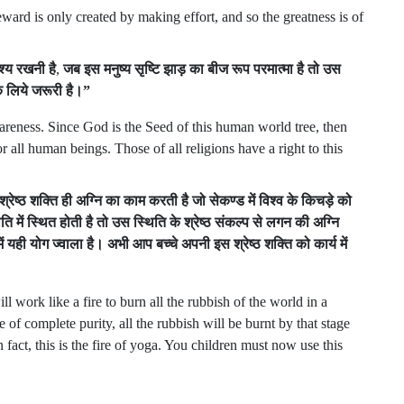
eward is only created by making effort, and so the greatness is of
्य
रखनी
है
,
जब
इस
मनुष्य
सृष्टि
झाड़
का
बीज
रूप
परमात्मा
है
तो
उस
े
लिये
जरूरी
है।
”
wareness. Since God is the Seed of this human world tree, then
 all human beings. Those of all religions have a right to this
श्रेष्ठ
शक्ति
ही
अग्नि
का
काम
करती
है
जो
सेकण्ड
में
विश्व
के
किचड़े
को
िति
में
स्थित
होती
है
तो
उस
स्थिति
के
श्रेष्ठ
संकल्प
से
लगन
की
अग्नि
ें
यही
योग
ज्वाला
है।
अभी
आप
बच्चे
अपनी
इस
श्रेष्ठ
शक्ति
को
कार्य
में
l work like a fire to burn all the rubbish of the world in a
 of complete purity, all the rubbish will be burnt by that stage
n fact, this is the fire of yoga. You children must now use this