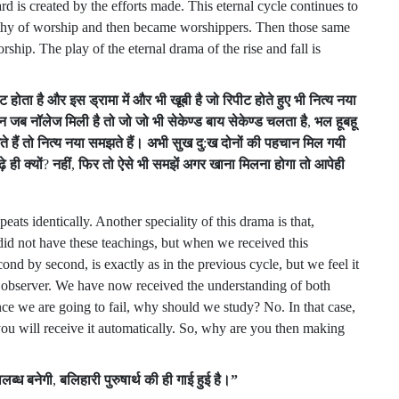
d is created by the efforts made. This eternal cycle continues to
orthy of worship and then became worshippers. Then those same
hip. The play of the eternal drama of the rise and fall is
ीट
होता
है
और
इस
ड्रामा
में
और
भी
खूबी
है
जो
रिपीट
होते
हुए
भी
नित्य
नया
न
जब
नॉलेज
मिली
है
तो
जो
जो
भी
सेकेण्ड
बाय
सेकेण्ड
चलता
है
,
भल
हूबहू
ते
हैं
तो
नित्य
नया
समझते
हैं।
अभी
सुख
दु
:
ख
दोनों
की
पहचान
मिल
गयी
़े
ही
क्यों
?
नहीं
,
फिर
तो
ऐसे
भी
समझें
अगर
खाना
मिलना
होगा
तो
आपेही
eats identically. Another speciality of this drama is that,
e did not have these teachings, but when we received this
nd by second, is exactly as in the previous cycle, but we feel it
 observer. We have now received the understanding of both
nce we are going to fail, why should we study? No. In that case,
 you will receive it automatically. So, why are you then making
ालब्ध
बनेगी
,
बलिहारी
पुरुषार्थ
की
ही
गाई
हुई
है।
”