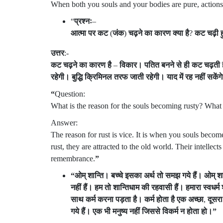
When both you souls and your bodies are pure, action
“
प्रश्नः
–
आत्मा
पर
कट
(
जंक
)
चढ़ने
का
कारण
क्या
है
?
कट
चढ़ी
ह
उत्तर
:-
कट
चढ़ने
का
कारण
है
–
विकार।
पतित
बनने
से
ही
कट
चढ़ती
रहेगी।
बुद्धि
क्रिमिनल
तरफ
जाती
रहेगी।
याद
में
रह
नहीं
सकेंग
“
Question:
What is the reason for the souls becoming rusty? What i
Answer:
The reason for rust is vice. It is when you souls becom
rust, they are attracted to the old world. Their intellec
remembrance.
”
“
ओम्
शान्ति।
बच्चे
इसका
अर्थ
तो
समझ
गये
हैं।
ओम्
शा
नहीं
हैं।
हम
तो
शान्तिधाम
की
रहवासी
हैं।
हमारा
स्वधर्म
साथ
कर्म
करना
पड़ता
है।
कर्म
होता
है
एक
अच्छा
,
दूसरा
गये
हैं।
एक
भी
मनुष्य
नहीं
जिससे
विकर्म
न
होता
हो।
”