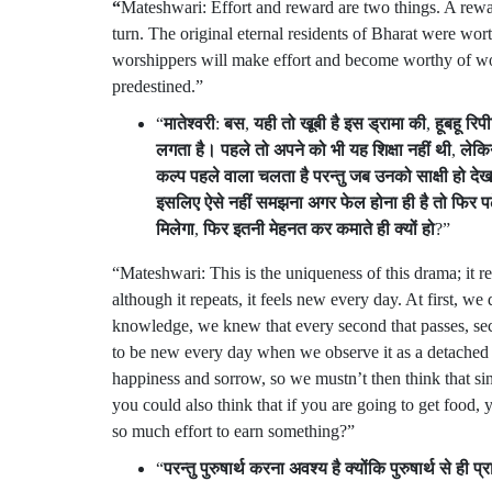
“
Mateshwari: Effort and reward are two things. A rewar
turn. The original eternal residents of Bharat were w
worshippers will make effort and become worthy of wors
predestined.”
“
मातेश्वरी
:
बस
,
यही
तो
खूबी
है
इस
ड्रामा
की
,
हूबहू
रिप
लगता
है।
पहले
तो
अपने
को
भी
यह
शिक्षा
नहीं
थी
,
लेकि
कल्प
पहले
वाला
चलता
है
परन्तु
जब
उनको
साक्षी
हो
देख
इसलिए
ऐसे
नहीं
समझना
अगर
फेल
होना
ही
है
तो
फिर
पढ
मिलेगा
,
फिर
इतनी
मेहनत
कर
कमाते
ही
क्यों
हो
?”
“Mateshwari: This is the uniqueness of this drama; it rep
although it repeats, it feels new every day. At first, w
knowledge, we knew that every second that passes, seco
to be new every day when we observe it as a detached
happiness and sorrow, so we mustn’t then think that si
you could also think that if you are going to get food,
so much effort to earn something?”
“
परन्तु
पुरुषार्थ
करना
अवश्य
है
क्योंकि
पुरुषार्थ
से
ही
प्र