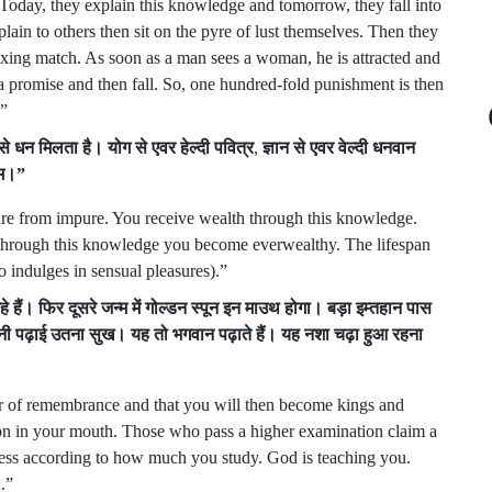
s. Today, they explain this knowledge and tomorrow, they fall into
ain to others then sit on the pyre of lust themselves. Then they
xing match. As soon as a man sees a woman, he is attracted and
a promise and then fall. So, one hundred-fold punishment is then
.”
से
धन
मिलता
है।
योग
से
एवर
हेल्दी
पवित्र
,
ज्ञान
से
एवर
वेल्दी
धनवान
म।
”
ure from impure. You receive wealth through this knowledge.
hrough this knowledge you become everwealthy. The lifespan
o indulges in sensual pleasures).”
हे
हैं।
फिर
दूसरे
जन्म
में
गोल्डन
स्पून
इन
माउथ
होगा।
बड़ा
इम्तहान
पास
नी
पढ़ाई
उतना
सुख।
यह
तो
भगवान
पढ़ाते
हैं।
यह
नशा
चढ़ा
हुआ
रहना
 of remembrance and that you will then become kings and
oon in your mouth. Those who pass a higher examination claim a
iness according to how much you study. God is teaching you.
.”