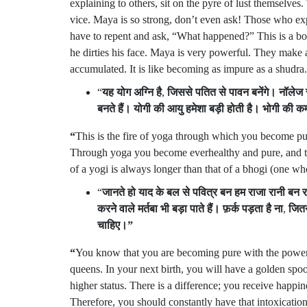
explaining to others, sit on the pyre of lust themselve
vice. Maya is so strong, don’t even ask! Those who expl
have to repent and ask, “What happened?” This is a bo
he dirties his face. Maya is very powerful. They make 
accumulated. It is like becoming as impure as a shudra
“
यह
योग
अग्नि
है
,
जिससे
पतित
से
पावन
बनेंगे।
नॉलेज
बनते
हैं।
योगी
की
आयु
हमेशा
बड़ी
होती
है।
भोगी
की
क
“
This is the fire of yoga through which you become p
Through yoga you become everhealthy and pure, and t
of a yogi is always longer than that of a bhogi (one wh
“
जानते
हो
याद
के
बल
से
पवित्र
बन
हम
राजा
रानी
बन
र
करने
वाले
मर्तबा
भी
बड़ा
पाते
हैं।
फ़र्क
पड़ता
है
ना
,
जित
चाहिए।
”
“
You know that you are becoming pure with the power
queens. In your next birth, you will have a golden sp
higher status. There is a difference; you receive happ
Therefore, you should constantly have that intoxication