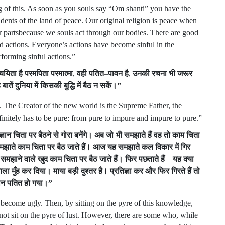
 of this. As soon as you souls say “Om shanti” you have the
sidents of the land of peace. Our original religion is peace when
 partsbecause we souls act through our bodies. There are good
d actions. Everyone’s actions have become sinful in the
forming sinful actions.”
चयिता
है
परमपिता
परमात्मा
,
वही
पतित
–
पावन
है
,
उनकी
रचना
भी
जरूर
ह
बातें
दुनिया
में
किसकी
बुद्धि
में
बैठ
न
सकें।
”
. The Creator of the new world is the Supreme Father, the
finitely has to be pure: from pure to impure and impure to pure.”
ज्ञान
चिता
पर
बैठने
से
गोरा
बनेंगे।
अब
जो
भी
समझाते
हैं
वह
तो
काम
चिता
मझाते
काम
चिता
पर
बैठ
जाते
हैं।
आज
यह
समझाते
कल
विकार
में
गिर
समझाने
वाले
खुद
काम
चिता
पर
बैठ
जाते
हैं।
फिर
पछताते
हैं
–
यह
क्या
ाला
मुँह
कर
दिया।
माया
बड़ी
दुश्तर
है।
प्रतिज्ञा
कर
और
फिर
गिरते
हैं
तो
ान
पतित
हो
गया।
”
e become ugly. Then, by sitting on the pyre of this knowledge,
ot sit on the pyre of lust. However, there are some who, while