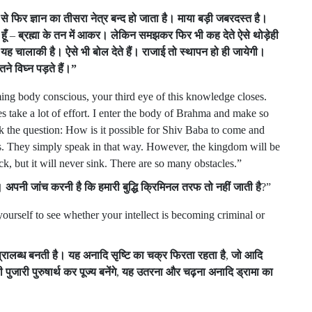
से
फिर
ज्ञान
का
तीसरा
नेत्र
बन्द
हो
जाता
है।
माया
बड़ी
जबरदस्त
है।
हूँ
–
ब्रह्मा
के
तन
में
आकर।
लेकिन
समझकर
फिर
भी
कह
देते
ऐसे
थोड़ेही
यह
चालाकी
है।
ऐसे
भी
बोल
देते
हैं।
राजाई
तो
स्थापन
हो
ही
जायेगी।
तने
विघ्न
पड़ते
हैं।
”
ng body conscious, your third eye of this knowledge closes.
s take a lot of effort. I enter the body of Brahma and make so
k the question: How is it possible for Shiv Baba to come and
ess. They simply speak in that way. However, the kingdom will be
ck, but it will never sink. There are so many obstacles.”
।
अपनी
जांच
करनी
है
कि
हमारी
बुद्धि
क्रिमिनल
तरफ
तो
नहीं
जाती
है
?”
ourself to see whether your intellect is becoming criminal or
्रालब्ध
बनती
है।
यह
अनादि
सृष्टि
का
चक्र
फिरता
रहता
है
,
जो
आदि
ी
पुजारी
पुरुषार्थ
कर
पूज्य
बनेंगे
,
यह
उतरना
और
चढ़ना
अनादि
ड्रामा
का