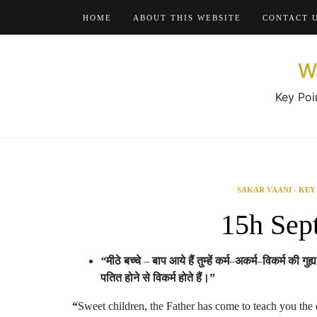
Skip
HOME
ABOUT THIS WEBSITE
CONTACT 
to
content
W
Key Poi
SAKAR VAANI - KEY
15h Sep
“
मीठे
बच्चे
–
बाप
आये
हैं
तुम्हें
कर्म
–
अकर्म
–
विकर्म
की
गुह्य
पतित
होने
से
विकर्म
होते
हैं।
”
“
Sweet children, the Father has come to teach you the d