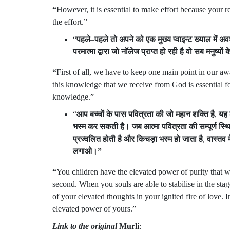
“
However, it is essential to make effort because your r
the effort.”
“
पहले
–
पहले
तो
अपने
को
एक
मुख्य
प्वाइन्ट
ख्याल
में
अवश
परमात्मा
द्वारा
जो
नॉलेज
प्राप्त
हो
रही
है
वो
सब
मनुष्यों
क
“
First of all, we have to keep one main point in our a
this knowledge that we receive from God is essential for
knowledge.”
“
आप
बच्चों
के
पास
पवित्रता
की
जो
महान
शक्ति
है
,
यह
भस्म
कर
सकती
है।
जब
आत्मा
पवित्रता
की
सम्पूर्ण
स्थ
प्रज्वलित
होती
है
और
किचड़ा
भस्म
हो
जाता
है
,
वास्तव
म
लगाओ।
”
“
You children have the elevated power of purity that wil
second. When you souls are able to stabilise in the stage
of your elevated thoughts in your ignited fire of love. I
elevated power of yours.”
Link to the original
Murli
: