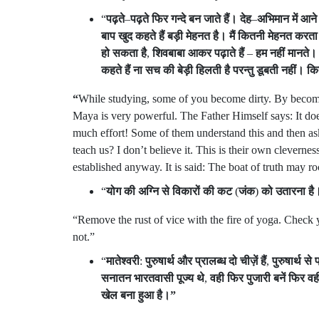
“
पढ़ते
–
पढ़ते
फिर
गन्दे
बन
जाते
हैं।
देह
–
अभिमान
में
आने
बाप
खुद
कहते
हैं
बड़ी
मेहनत
है।
मैं
कितनी
मेहनत
करता
हो
सकता
है
,
शिवबाबा
आकर
पढ़ाते
हैं
–
हम
नहीं
मानते।
कहते
हैं
ना
सच
की
बेड़ी
हिलती
है
परन्तु
डूबती
नहीं।
कि
“
While studying, some of you become dirty. By becomi
Maya is very powerful. The Father Himself says: It doe
much effort! Some of them understand this and then as
teach us? I don’t believe it. This is their own clevern
established anyway. It is said: The boat of truth may ro
“
योग
की
अग्नि
से
विकारों
की
कट
(
जंक
)
को
उतारना
है
“Remove the rust of vice with the fire of yoga. Check y
not.”
“
मातेश्वरी
:
पुरुषार्थ
और
प्रालब्ध
दो
चीज़ें
हैं
,
पुरुषार्थ
से
प
सनातन
भारतवासी
पूज्य
थे
,
वही
फिर
पुजारी
बनें
फिर
वह
खेल
बना
हुआ
है।
”