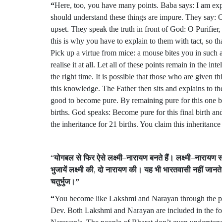
“
Here, too, you have many points. Baba says: I am exp
should understand these things are impure. They say: 
upset. They speak the truth in front of God: O Purifier
this is why you have to explain to them with tact, so th
Pick up a virtue from mice: a mouse bites you in such a
realise it at all. Let all of these points remain in the i
the right time. It is possible that those who are given
this knowledge. The Father then sits and explains to th
good to become pure. By remaining pure for this one bi
births. God speaks: Become pure for this final birth an
the inheritance for 21 births. You claim this inheritance
“
योगबल
से
फिर
ऐसे
लक्ष्मी
–
नारायण
बनते
हैं।
लक्ष्मी
–
नारायण
स
भुजायें
लक्ष्मी
की
,
दो
नारायण
की।
यह
भी
भारतवासी
नहीं
जानते
चतुर्भुज।
”
“
You become like Lakshmi and Narayan through the p
Dev. Both Lakshmi and Narayan are included in the f