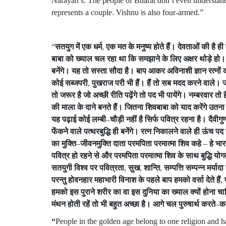
Narayan’s. The people of Bharat don’t even understan
represents a couple. Vishnu is also four-armed.”
“
सतयुग
में
एक
धर्म
,
एक
मत
के
मनुष्य
होते
हैं।
देवताओं
की
है
ही
बाबा
को
ख्याल
चल
रहा
था
कि
समझाने
के
लिए
अक्षर
थोड़े
हो।
बनेंगे।
यह
तो
सस्ता
सौदा
है।
बाप
आकर
अविनाशी
ज्ञान
रत्नों
कोई
सब्जपरी
,
पुखराज
परी
भी
हैं।
हैं
तो
सब
मदद
करने
वाले।
तो
जरूर
है
जो
अच्छी
रीति
पढ़ेंगे
तो
पद
भी
पायेंगे।
नम्बरवार
तो
ह
की
माला
के
दाने
बनते
हैं।
जितना
शिवबाबा
को
याद
करेंगे
उतना
यह
पढ़ाई
कोई
लम्बी
–
चौड़ी
नहीं
है
सिर्फ
पवित्र
रहना
है।
दैवीगु
फेंकने
वाले
पत्थरबुद्धि
ही
बनेंगे।
रत्न
निकालने
वाले
ही
ऊंच
पद
का
मुक्ति
–
जीवनमुक्ति
दाता
परमपिता
परमात्मा
शिव
कहे
–
हे
भार
पवित्र
हो
रहने
से
और
परमपिता
परमात्मा
शिव
के
साथ
बुद्धि
योग
सतयुगी
विश्व
पर
पवित्रता
,
सुख
,
शान्ति
,
सम्पत्ति
सम्पन्न
मर्यादा
परन्तु
होवनहार
महाभारी
विनाश
के
पहले
बाप
हमको
वर्सा
देते
हैं
,
हमको
इस
पुराने
शरीर
का
वा
इस
दुनिया
का
ख्याल
क्यों
होना
चा
मंथन
होती
रहें
तो
भी
बहुत
अच्छा
है।
आगे
चल
पुरुषार्थ
करते
–
क
“
People in the golden age belong to one religion and h