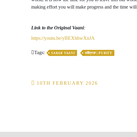
making effort you will make progress and the time wi
Link to the Original Vaani
:
https://youtu.be/yBEXhhwXnJA
Tags:
SAKAR VAANI
पवित्रता | PURITY
Post
10TH FEBRUARY 2026
navigation