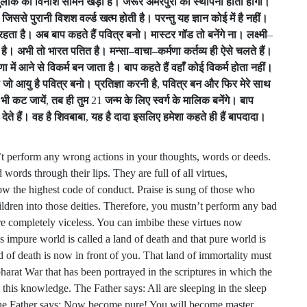
युलोक
का
विनाश
सामने
खड़ा
है।
जरूर
अमरपुरी
की
स्थापना
होती
होगी।
,
जिससे
पुरानी
विशश
वर्ल्ड
खत्म
होती
है।
परन्तु
यह
ज्ञान
कोई
में
है
नहीं।
रहता
है।
अब
बाप
कहते
हैं
पवित्र
बनो।
मास्टर
गॉड
तो
बनेंगे
ना।
लक्ष्मी
–
है।
अभी
तो
भारत
पतित
है।
मन्सा
–
वाचा
–
कर्मणा
कर्तव्य
ही
ऐसे
चलते
हैं।
णा
में
आने
से
विकर्म
बन
जाता
है।
बाप
कहते
हैं
वहाँ
कोई
विकर्म
होता
नहीं।
जो
आयु
है
पवित्र
बनो।
प्रतिज्ञा
करनी
है
,
पवित्र
बन
और
फिर
मेरे
साथ
भी
कट
जायें
,
तब
ही
तुम
21
जन्म
के
लिए
स्वर्ग
के
मालिक
बनेंगे।
बाप
देते
हैं।
वह
है
शिवबाबा
,
यह
है
दादा
इसलिए
हमेशा
कहते
ही
हैं
बापदादा।
t perform any wrong actions in your thoughts, words or deeds.
ords through their lips. They are full of all virtues,
ow the highest code of conduct. Praise is sung of those who
ren into those deities. Therefore, you mustn’t perform any bad
are completely viceless. You can imbibe these virtues now
his impure world is called a land of death and that pure world is
nd of death is now in front of you. That land of immortality must
harat War that has been portrayed in the scriptures in which the
his knowledge. The Father says: All are sleeping in the sleep
 The Father says: Now become pure! You will become master