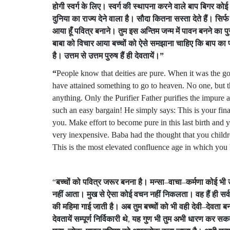
होगी
स्वर्ग
के
लिए।
स्वर्ग
की
स्थापना
करने
वाले
बाप
बिगर
कोई
दुनिया
का
राज्य
देने
वाला
है।
सौदा
कितना
सस्ता
देते
हैं।
सिर्फ
आया
हूँ
पवित्र
बनाने।
तुम
इस
अन्तिम
जन्म
में
पावन
बनने
का
पु
बाबा
को
विचार
आया
बच्चों
को
ऐसे
समझाना
चाहिए
कि
बाप
का
है।
उत्तम
से
उत्तम
पुरुष
हैं
ही
देवतायें।
”
“
People know that deities are pure. When it was the go
have attained something to go to heaven. No one, but t
anything. Only the Purifier Father purifies the impure
such an easy bargain! He simply says: This is your fin
you. Make effort to become pure in this last birth and y
very inexpensive. Baba had the thought that you childre
This is the most elevated confluence age in which you 
“
बच्चों
को
पवित्र
जरूर
बनना
है।
मन्सा
–
वाचा
–
कर्मणा
कोई
भी
नहीं
आता।
मुख
से
ऐसा
कोई
वचन
नहीं
निकलता।
वह
हैं
ही
सर्
की
महिमा
गाई
जाती
है।
अब
तुम
बच्चों
को
भी
वही
देवी
–
देवता
बन
देवतायें
सम्पूर्ण
निर्विकारी
थे
,
यह
गुण
भी
तुम
अभी
धारण
कर
सकत