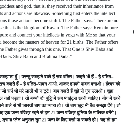
oddess and god, that is, they received their inheritance from
and actions are likewise. Something first enters the intellect
ons those actions become sinful. The Father says: There are no
ause this is the kingdom of Ravan. The Father says: Remain pure
n pure and connect your intellects in yoga with Me so that your
u become the masters of heaven for 21 births. The Father offers
t the Father gives through this one. That One is Shiv Baba and
BapDada: Shiv Baba and Brahma Dada.”
समझाता
हूँ।
परन्तु
समझने
वाले
हैं
सब
पतित।
कहते
भी
हैं
–
हे
पतित
–
सच
कहते
हैं
–
हे
पतित
–
पावन
आओ
,
आकर
हमको
पावन
बनाओ।
ईश्वर
को
ै
जो
सर्प
भी
मरे
लाठी
भी
न
टूटे।
बाप
कहते
हैं
चूहे
से
गुण
उठाओ।
चूहा
ुल
नहीं
पड़ता।
तो
बच्चों
की
बुद्धि
में
सब
प्वाइंट्स
रहनी
चाहिए।
योग
में
रहने
ाने
वाले
से
भी
जास्ती
बाप
का
प्यारा
हो।
तो
बाप
खुद
भी
बैठ
समझा
देंगे।
तो
यह
एक
जन्म
पवित्र
रहने
से
हम
21
जन्म
पवित्र
दुनिया
के
मालिक
बनेंगे।
,
ड्रामा
प्लैन
अनुसार
तुम
21
जन्म
के
लिए
वर्सा
पा
सकते
हो।
यह
तो
हम