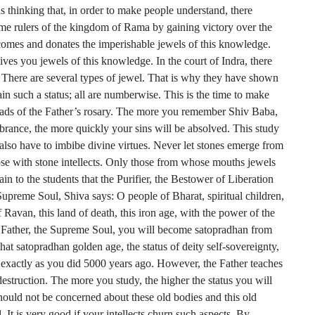
as thinking that, in order to make people understand, there
come rulers of the kingdom of Rama by gaining victory over the
 comes and donates the imperishable jewels of this knowledge.
es you jewels of this knowledge. In the court of Indra, there
rs. There are several types of jewel. That is why they have shown
tain such a status; all are numberwise. This is the time to make
eads of the Father’s rosary. The more you remember Shiv Baba,
rance, the more quickly your sins will be absolved. This study
also have to imbibe divine virtues. Never let stones emerge from
e with stone intellects. Only those from whose mouths jewels
ain to the students that the Purifier, the Bestower of Liberation
 Supreme Soul, Shiva says: O people of Bharat, spiritual children,
 Ravan, this land of death, this iron age, with the power of the
e Father, the Supreme Soul, you will become satopradhan from
hat satopradhan golden age, the status of deity self-sovereignty,
y exactly as you did 5000 years ago. However, the Father teaches
destruction. The more you study, the higher the status you will
hould not be concerned about these old bodies and this old
. It is very good if your intellects churn such aspects. By