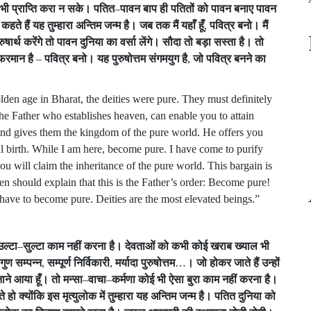
भी
प्राप्ति
करा
न
सके।
पतित
–
पावन
बाप
ही
पतितों
को
पावन
बनाए
पावन
कहते
हैं
यह
तुम्हारा
अन्तिम
जन्म
है।
जब
तक
मैं
यहाँ
हूँ
,
पवित्र
बनो।
मैं
रुषार्थ
करेंगे
तो
पावन
दुनिया
का
वर्सा
लेंगे।
सौदा
तो
बड़ा
सस्ता
है।
तो
फरमान
है
–
पवित्र
बनो।
यह
पुरुषोत्तम
संगमयुग
है
,
जो
पवित्र
बनने
का
lden age in Bharat, the deities were pure. They must definitely
he Father who establishes heaven, can enable you to attain
 and gives them the kingdom of the pure world. He offers you
al birth. While I am here, become pure. I have come to purify
ou will claim the inheritance of the pure world. This bargain is
n should explain that this is the Father’s order: Become pure!
have to become pure. Deities are the most elevated beings.”
उल्टा
–
सुल्टा
काम
नहीं
करना
है।
देवताओं
को
कभी
कोई
खराब
ख्याल
भी
वगुण
सम्पन्न
,
सम्पूर्ण
निर्विकारी
,
मर्यादा
पुरुषोत्तम
…
।
जो
होकर
जाते
हैं
उन्हों
ाने
आया
हूँ।
तो
मन्सा
–
वाचा
–
कर्मणा
कोई
भी
ऐसा
बुरा
काम
नहीं
करना
है।
े
हो
क्योंकि
इस
मृत्युलोक
में
तुम्हारा
यह
अन्तिम
जन्म
है।
पतित
दुनिया
को