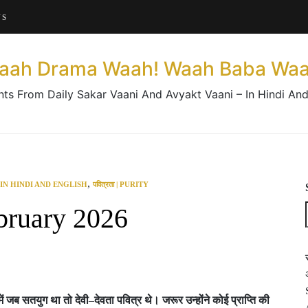
About This Website
US
Contact Us
aah Drama Waah! Waah Baba Waa
nts From Daily Sakar Vaani And Avyakt Vaani – In Hindi And
,
 IN HINDI AND ENGLISH
पवित्रता | PURITY
bruary 2026
ें
जब
सतयुग
था
तो
देवी
–
देवता
पवित्र
थे।
जरूर
उन्होंने
कोई
प्राप्ति
की