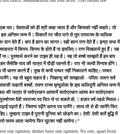
d this much. Mahalakshmi has four arms. This means she
एक
मत।
देवताओं
को
ही
श्री
कहा
जाता
है
और
किसको
नहीं
कहते।
तो
इस
अन्तिम
जन्म
में
5
विकारों
पर
जीत
पाने
से
तुम
रामराज्य
के
मालिक
का
दान
देते
हैं।
बाप
है
ज्ञान
का
सागर।
वही
ज्ञान
रत्न
देते
हैं।
इन्द्र
सभा
में
जवाहरात
में
किस्म
–
किस्म
के
होते
हैं
ना
इसलिए
9
रत्न
दिखलाये
हुए
हैं।
यह
ैं
ना।
पुरुषार्थ
करने
का
टाइम
ही
यह
है।
यह
तो
बच्चे
समझते
हैं
हम
बाप
हम
जैसेकि
याद
की
यात्रा
में
दौड़ी
पहनते
हैं।
पाप
भी
जल्दी
विनाश
होंगे।
ण
भी
धारण
करने
हैं।
मुख
से
कभी
पत्थर
नहीं
निकालने
चाहिए।
पत्थर
पायेंगे।
यह
तो
बहुत
सहज
है।
जिज्ञासु
को
समझाओ
–
पतित
–
पावन
सर्व
तवासी
रूहानी
बच्चों
,
रावण
राज्य
मृत्युलोक
के
इस
कलियुगी
अन्तिम
जन्म
में
बल
की
यात्रा
से
तमोप्रधान
आत्मायें
सतोप्रधान
आत्मा
बन
सतोप्रधान
पुरुषोत्तम
दैवी
स्वराज्य
पद
फिर
से
पा
सकते
हो
, 5
हज़ार
वर्ष
पहले
मिसल।
पढ़ाई
पढ़ाते
हैं।
जितना
पढ़ेंगे
उतना
पद
पायेंगे।
साथ
तो
ले
ही
जायेंगे
फिर
हिए।
तुम्हारा
टाइम
है
पुरानी
दुनिया
को
छोड़ने
का।
ऐसी
–
ऐसी
बातें
बुद्धि
में
रते
समय
आता
जायेगा
फिर
घुटका
नहीं
आयेगा।
”
ave one opinion; deities have one opinion. No one, apart from