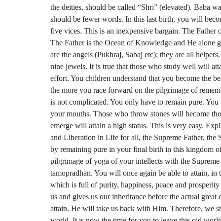
the deities, should be called “Shri” (elevated). Baba w
should be fewer words. In this last birth, you will be
five vices. This is an inexpensive bargain. The Father
The Father is the Ocean of Knowledge and He alone giv
are the angels (Pukhraj, Sabaj etc); they are all helpe
nine jewels. It is true that those who study well will at
effort. You children understand that you become the b
the more you race forward on the pilgrimage of rememb
is not complicated. You only have to remain pure. You 
your mouths. Those who throw stones will become thos
emerge will attain a high status. This is very easy. Expl
and Liberation in Life for all, the Supreme Father, the
by remaining pure in your final birth in this kingdom of
pilgrimage of yoga of your intellects with the Suprem
tamopradhan. You will once again be able to attain, in t
which is full of purity, happiness, peace and prosperit
us and gives us our inheritance before the actual great 
attain. He will take us back with Him. Therefore, we s
world. It is now the time for you to leave this old world