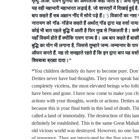
मृत्यु
–
लोक
,
पावन
दुनिया
को
अमरलोक
कहा
जाता
है।
अभी
मृत्
यह
वही
महाभारी
महाभारत
लड़ाई
है
,
जो
शास्त्रों
में
दिखाई
हुई
है
बाप
कहते
हैं
सब
अज्ञान
नींद
में
सोये
पड़े
हैं।
5
विकारों
का
नशा
नारायण
को
गॉड
–
गॉडेज
कहते
हैं
अर्थात्
गॉड
द्वारा
यह
वर्सा
पाया
कोई
भी
बात
पहले
बुद्धि
में
आती
है
फिर
मुख
से
निकलती
है।
कर्म
यहाँ
विकर्म
होते
हैं
क्योंकि
रावण
राज्य
है।
अब
बाप
कहते
हैं
बाकी
बुद्धि
का
योग
भी
लगाना
है
,
जिससे
तुम्हारे
जन्म
–
जन्मान्तर
के
पाप
ऑफर
करते
हैं
,
यह
तो
समझाते
रहते
हैं
कि
इन
द्वारा
बाप
यह
वर्सा
शिवबाबा
ब्रह्मा
दादा।
”
“
You children definitely do have to become pure. Don’
Deities never have bad thoughts. They never speak bad w
completely viceless, the most elevated beings who foll
have been and gone. I have now come to make you child
actions with your thoughts, words or actions. Deities 
because this is your final birth in this land of death. T
called a land of immortality. The destruction of this la
definitely be established. This is the same Great Mahab
old vicious world was destroyed. However, no one has t
of ignorance. They are intoxicated by the five vices.