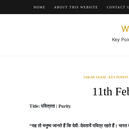
Skip
HOME
ABOUT THIS WEBSITE
CONTACT 
to
content
W
Key Poi
SAKAR VAANI - KEY POINTS
11th Fe
Title: पवित्रता | Purity
“
यह
तो
मनुष्य
जानते
हैं
कि
देवी
–
देवतायें
पवित्र
रहते
हैं।
भारत
म