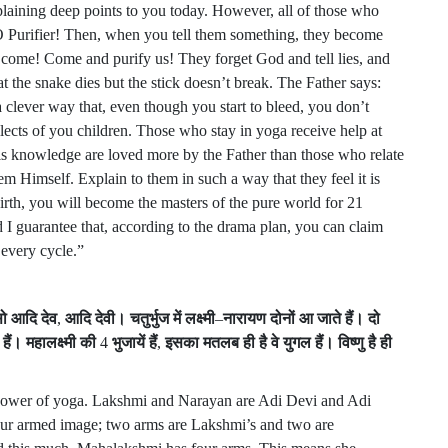
laining deep points to you today. However, all of those who
O Purifier! Then, when you tell them something, they become
, come! Come and purify us! They forget God and tell lies, and
at the snake dies but the stick doesn’t break. The Father says:
 clever way that, even though you start to bleed, you don’t
ntellects of you children. Those who stay in yoga receive help at
 this knowledge are loved more by the Father than those who relate
em Himself. Explain to them in such a way that they feel it is
rth, you will become the masters of the pure world for 21
d I guarantee that, according to the drama plan, you can claim
 every cycle.”
ो
आदि
देव
,
आदि
देवी।
चतुर्भुज
में
लक्ष्मी
–
नारायण
दोनों
आ
जाते
हैं।
दो
हैं।
महालक्ष्मी
की
4
भुजायें
हैं
,
इसका
मतलब
ही
है
वे
युगल
हैं।
विष्णु
है
ही
ower of yoga. Lakshmi and Narayan are Adi Devi and Adi
our armed image; two arms are Lakshmi’s and two are