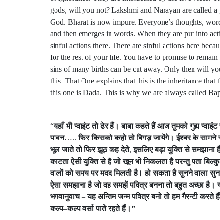
gods, will you not? Lakshmi and Narayan are called a g
God. Bharat is now impure. Everyone’s thoughts, words 
and then emerges in words. When they are put into acti
sinful actions there. There are sinful actions here bec
for the rest of your life. You have to promise to remai
sins of many births can be cut away. Only then will yo
this. That One explains that this is the inheritance tha
this one is Dada. This is why we are always called 
“
यहाँ
भी
प्वाइंट
तो
ढेर
हैं।
बाबा
कहते
हैं
आज
तुमको
गुह्य
प्वाइंट
पावन
…..
फिर
किसको
कहो
तो
बिगड़
जायेंगे।
ईश्वर
के
सामने
भूल
जाते
तो
फिर
झूठ
कह
देते
,
इसलिए
बड़ा
युक्ति
से
समझाना
ह
काटता
ऐसी
युक्ति
से
है
जो
खून
भी
निकलता
है
परन्तु
पता
बिल्क
वालों
को
समय
पर
मदद
मिलती
है।
हो
सकता
है
सुनने
वाला
सुन
ऐसा
समझाना
है
जो
वह
समझें
पवित्र
बनना
तो
बहुत
अच्छा
है।
भगवानुवाच
–
यह
अन्तिम
जन्म
पवित्र
बनो
तो
हम
गैरन्टी
करते
हैं
कल्प
–
कल्प
वर्सा
पाते
रहते
हैं।
”